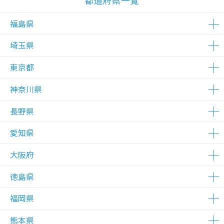
都道府県一覧
福島県
埼玉県
△在庫わずか
東京都
△在庫わずか
△在庫わずか
△在庫わずか
神奈川県
△在庫わずか
△在庫わずか
△在庫わずか
長野県
△在庫わずか
△在庫わずか
△在庫わずか
愛知県
△在庫わずか
△在庫わずか
大阪府
△在庫わずか
△在庫わずか
徳島県
△在庫わずか
△在庫わずか
福岡県
△在庫わずか
熊本県