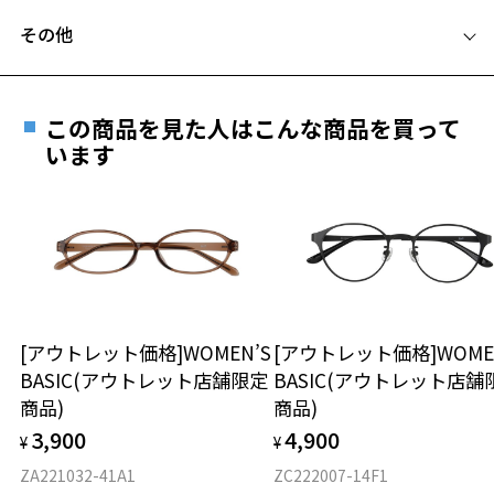
フレームとレンズの合計料金を知りたい方へ
その他
Zoffならではの安心サポート
価格シミュレーターはこちら
この商品を見た人はこんな商品を買って
安心1 フレーム１年間品質保証
います
商品不良により生じた破損等の不具合は、お渡し
日または発送日より１年間修理又は交換させて頂
きます。
※保証期間内に交換が行われた場合、保証期間は初期の期間から
延長されません。
お持ちのZoffメガネサイズを確認するには？
安心2 視力測定無料
[アウトレット価格]WOMEN’S
[アウトレット価格]WOME
BASIC(アウトレット店舗限定
BASIC(アウトレット店舗
仕上がり寸法
視力の変化を早めに発見するために、定期的な視
商品)
商品)
力測定をおすすめいたします。
3,900
4,900
¥
¥
D 仕上がりの横幅：約145mm
E 仕上がりの縦幅：約32mm
安心3 かかり具合調整無料
ZA221032-41A1
ZC222007-14F1