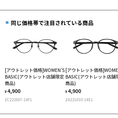
重さ
フレームの歪みやかかり具合の調整・クリーニン
グは、全国のZoff店舗にていつでも対応いたしま
す。
10.7g
同じ価格帯で注目されている商品
※メガネ：デモレンズを外した重さ
※サングラス：レンズ込みの重さ
※着脱式サングラス：デモレンズ、アタッチメント込みの重さ
もっと見る
タイプ
スクエア
[アウトレット価格]WOMEN’S
[アウトレット価格]WOME
BASIC(アウトレット店舗限定
BASIC(アウトレット店舗
材質
商品)
商品)
フロント素材：French Plastic
4,900
4,900
¥
¥
ZC222007-14F1
ZA221033-14E1