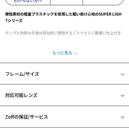
わからない方へ
弾性素材の軽量プラスチックを使用した軽い掛け心地のSUPER LIGH
Tシリーズ
テンプル内部の芯金は部分的に使用することでさらに軽量に仕上げま
した。
定番のスクエア型の中でも横幅が広いため視野をしっかり確保するこ
とができます。
シャープさが際立つためクールかつ知的な印象を与えられ、ビジネス
シーンとの相性はバツグン。
男性に好まれる傾向があるスクエア型ですが、女性がビジネス用にか
フレーム/サイズ
けても、知的で凛とした雰囲気に仕上がります。
さらにフレームの角の部分が輪郭を引き締め、顔をすっきりとシャー
サイズ
プに見せてくれる小顔効果も期待できます。
対応可能レンズ
お気に入り
56□16-145
※生地のデザイン上、柄の出方に個体差があり、画像と異なる場合が
A 片方のレンズ横幅：56mm
ございます。
Zoffの保証/サービス
B ブリッジ(鼻部分)の横幅：16mm
お気に入りに追加済です。
SUPER LIGHT (スーパーライト) ページをみる
C テンプル(つる)の長さ：145mm
お気に入りリストは
こちら