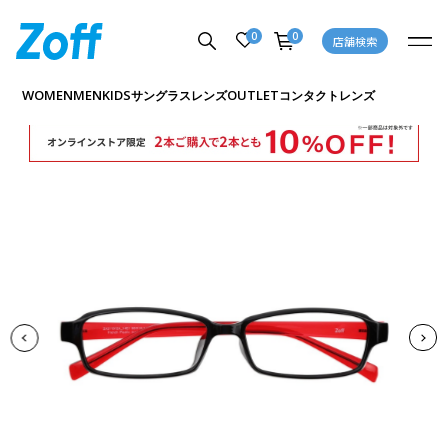
0
0
店舗検索
商品詳細ページへ
WOMEN
MEN
KIDS
OUTLET
サングラス
レンズ
コンタクトレンズ