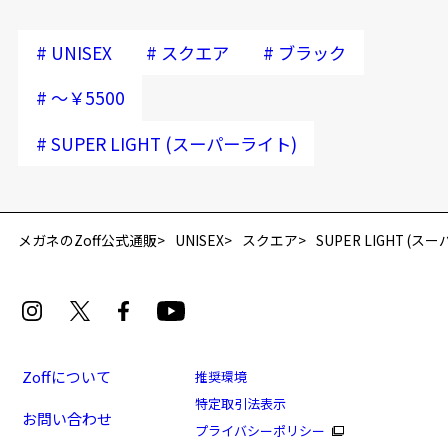
#
#
#
UNISEX
スクエア
ブラック
#
～￥5500
#
SUPER LIGHT (スーパーライト)
再入荷お知らせメールのお申し込み
「再入荷お知らせメール」はZoffオンラインストア会員さまのみ対象となります。
メガネのZoff公式通販
UNISEX
スクエア
SUPER LIGHT (
Zoffについて
推奨環境
特定取引法表示
お問い合わせ
[セール価格]軽い掛け心地/定番のスクエア/SUPER
プライバシーポリシー
LIGHT