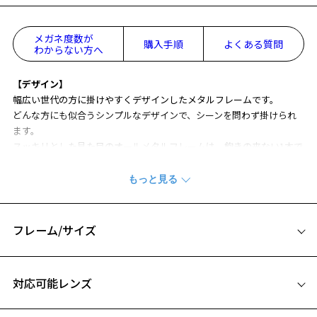
メガネ度数が
購入手順
よくある質問
わからない方へ
【デザイン】
幅広い世代の方に掛けやすくデザインしたメタルフレームです。
どんな方にも似合うシンプルなデザインで、シーンを問わず掛けられ
ます。
スッキリとした見た目のオールメタルフレームは、飽きの来ない1本で
す。
【カラー】
定番の2色をご用意しました。
ブラックは表情を引き締め、シルバーは知的な印象を与えてくれま
フレーム/サイズ
す。
サイズ
【スタイリングポイント】
対応可能レンズ
仕事ではもちろん、休みの日でもシーンを問わずお使い頂けるマルチ
53□16-145
なフレームです。