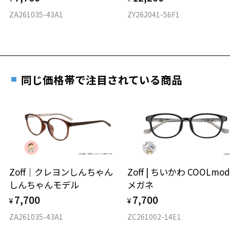
D 仕上がりの横幅：約138mm
ZA261035-43A1
ZY262041-56F1
E 仕上がりの縦幅：約28mm
安心3 かかり具合調整無料
重さ
フレームの歪みやかかり具合の調整・クリーニン
グは、全国のZoff店舗にていつでも対応いたしま
す。
13.3ｇ
同じ価格帯で注目されている商品
※メガネ：デモレンズを外した重さ
※サングラス：レンズ込みの重さ
※着脱式サングラス：デモレンズ、アタッチメント込みの重さ
もっと見る
タイプ
スクエア
Zoff｜クレヨンしんちゃん
Zoff | ちいかわ COOLmod
しんちゃんモデル
メガネ
材質
7,700
7,700
¥
¥
フロント素材：ステンレス
ZA261035-43A1
ZC261002-14E1