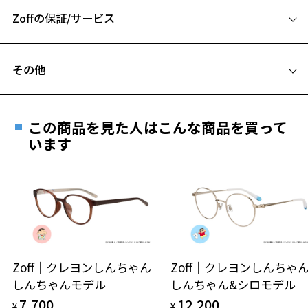
A 片方のレンズ横幅：53mm
※商品の構造上、レンズが剥き出しになっている部分がございます。
Zoffの保証/サービス
B ブリッジ(鼻部分)の横幅：16mm
剥き出し部分に衝撃を加えると、割れたり欠けたりしますのでご注意
C テンプル(つる)の長さ：145mm
ください。
フレームとレンズの合計料金を知りたい方へ
※柄や色味の出方に個体差があり、画像と異なる場合がございます。
その他
Zoffならではの安心サポート
価格シミュレーターはこちら
BUSINESS ページをみる
お気に入り
この商品を見た人はこんな商品を買って
安心1 フレーム１年間品質保証
います
お気に入りに追加済です。
商品不良により生じた破損等の不具合は、お渡し
お気に入りリストは
こちら
日または発送日より１年間修理又は交換させて頂
きます。
※保証期間内に交換が行われた場合、保証期間は初期の期間から
延長されません。
お持ちのZoffメガネサイズを確認するには？
安心2 視力測定無料
Zoff｜クレヨンしんちゃん
Zoff｜クレヨンしんち
しんちゃんモデル
しんちゃん&シロモデル
仕上がり寸法
視力の変化を早めに発見するために、定期的な視
7,700
12,200
¥
¥
力測定をおすすめいたします。