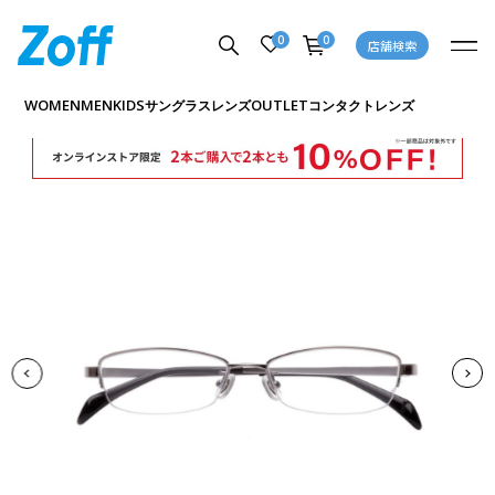
0
0
店舗検索
商品詳細ページへ
WOMEN
MEN
KIDS
OUTLET
サングラス
レンズ
コンタクトレンズ