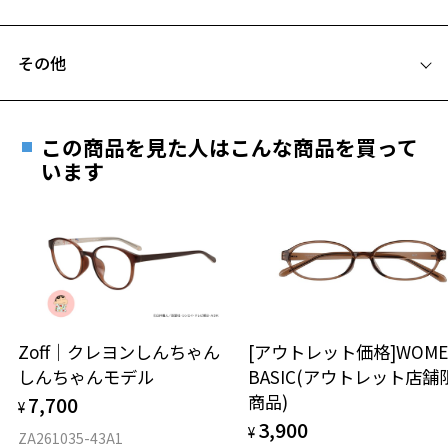
C テンプル(つる)の長さ：145mm
Zoff | 女子聖学院 ページをみる
フレームとレンズの合計料金を知りたい方へ
その他
Zoffならではの安心サポート
価格シミュレーターはこちら
【使用上の注意】
■高温(60℃以上)環境や急激な温度差は変形、表面層のひび割れの原
因となります。炎天下の車内や砂浜等に放置しない様ご注意くださ
お気に入り
この商品を見た人はこんな商品を買って
安心1 フレーム１年間品質保証
い。
います
■傷をつけるような金属と一緒にしまわないようご注意ください。
商品不良により生じた破損等の不具合は、お渡し
お気に入りに追加済です。
日または発送日より１年間修理又は交換させて頂
品名：サングラス
お気に入りリストは
こちら
きます。
レンズの材質：プラスチック（コーティング）
※保証期間内に交換が行われた場合、保証期間は初期の期間から
レンズカラー：Z-IRIS_VI20F / ブルー/パープル系
延長されません。
レンズ枠の材質：ニッケル合金（塗装）
お持ちのZoffメガネサイズを確認するには？
テンプルの材質：プラスチック
可視光線透過率：80%
安心2 視力測定無料
Zoff｜クレヨンしんちゃん
[アウトレット価格]WOME
紫外線透過率：0.1%以下
しんちゃんモデル
BASIC(アウトレット店舗
仕上がり寸法
視力の変化を早めに発見するために、定期的な視
商品)
7,700
株式会社インターメスティック
¥
力測定をおすすめいたします。
ゾフ・カスタマーサポート
3,900
¥
D 仕上がりの横幅：約139mm
ZA261035-43A1
TEL: 0120-013-883