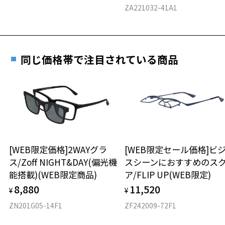
E 仕上がりの縦幅：約46mm
安心3 かかり具合調整無料
ZA221032-41A1
＜度付きサングラスに関する注意事項＞
重さ
フレームの歪みやかかり具合の調整・クリーニン
※サングラスの度付きは追加料金がかかります。
グは、全国のZoff店舗にていつでも対応いたしま
※度付きにした場合、元々のレンズ機能、レンズカラーは付きませ
す。
26.1g
ん。
同じ価格帯で注目されている商品
※度付きサングラスをお求めの際は、レンズ選択画面で度数入力後、
※メガネ：デモレンズを外した重さ
レンズの種類、機能、カラーを再度お選びください。
※サングラス：レンズ込みの重さ
※着脱式サングラス：デモレンズ、アタッチメント込みの重さ
もっと見る
＜実店舗でサングラスまたはパッケージ商品等のレンズ交換について
＞
タイプ
2024年3月1日から、店舗にて商品をお持ち込みいただいても、レンズ
交換される場合は、レンズ代金の他に3,300円(税込)の加工賃を追加で
ボストン
頂戴する場合がございます。
[WEB限定価格]2WAYグラ
[WEB限定セール価格]ビ
店舗でレンズ交換をされるお客様は、商品発送から6ヶ月以内に、ご購
ス/Zoff NIGHT&DAY(偏光機
スシーンにおすすめのス
材質
入した商品本体を持参日がわかる「商品発送メール」を店舗スタッフ
能搭載)(WEB限定商品)
ア/FLIP UP(WEB限定)
にご提示いただければ、初回1回に限り加工賃はかかりませんので、必
フロント素材：ニッケル合金（塗装）/プラスチック
8,880
11,520
ずスタッフにご提示ください。
¥
¥
商品発送から6ヶ月を過ぎた場合、又はお客様がお忘れの「商品発送メ
ZN201G05-14F1
ZF242009-72F1
ール」のご提示が無かった場合、レンズ代金の他に加工賃として3,30
0円(税込)を頂戴いたしますので、予めご了承ください。