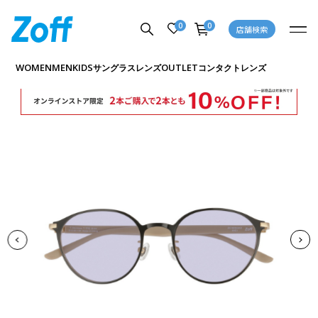
0
0
店舗検索
商品詳細ページへ
WOMEN
MEN
KIDS
OUTLET
サングラス
レンズ
コンタクトレンズ