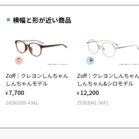
Mサイズ フレームカラーは馴染みやすい色合いで制服にも合う一
本。ローズピンクのレンズカラーで顔色を明るく見せ、優しい雰囲気
に。
横幅と形が近い商品
人気のコンビネーションフレーム
『CLASSIC』
【デザイン】
こなれ感のあるコンビフレーム。
細めのフロントと太めのテンプルがシックで落ち着いた印象に。
Zoff｜クレヨンしんちゃん
Zoff｜クレヨンしんち
フロントのメタルパーツがアクセントをプラスします。
しんちゃんモデル
しんちゃん&シロモデル
男女問わずお使いいただけます。
7,700
12,200
¥
¥
【スタイリングポイント】
トレンド感たっぷりなフレームはONするだ
ZA261035-43A1
ZY262041-56F1
けでトレンドのスタイルにアップデートしてくれます。
お顔回りに華やかさをプラスしてくれるので、普段コンタクトのかた
や伊達メガネにもおすすめ。
Zoff | 女子聖学院 ページをみる