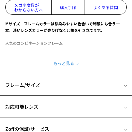
メガネ度数が
購入手順
よくある質問
わからない方へ
Mサイズ フレームカラーは馴染みやすい色合いで制服にも合う一
本。淡いレンズカラーがさりげなく印象を引き立てます。
人気のコンビネーションフレーム
『CLASSIC』
【デザイン】
こなれ感のあるコンビフレーム。
細めのフロントと太めのテンプルがシックで落ち着いた印象に。
フレーム/サイズ
フロントのメタルパーツがアクセントをプラスします。
男女問わずお使いいただけます。
サイズ
対応可能レンズ
【スタイリングポイント】
トレンド感たっぷりなフレームはONするだ
51□20-145
けでトレンドのスタイルにアップデートしてくれます。
A 片方のレンズ横幅：51mm
お顔回りに華やかさをプラスしてくれるので、普段コンタクトのかた
や伊達メガネにもおすすめ。
Zoffの保証/サービス
B ブリッジ(鼻部分)の横幅：20mm