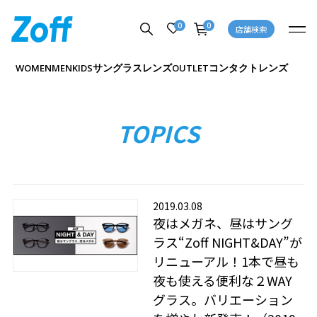
0
0
店舗検索
サングラス
レンズ
コンタクトレンズ
WOMEN
MEN
KIDS
OUTLET
TOPICS
2019.03.08
夜はメガネ、昼はサング
ラス“Zoff NIGHT&DAY”が
リニューアル！1本で昼も
夜も使える便利な２WAY
グラス。バリエーション