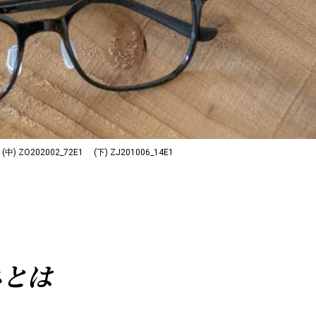
(中)
ZO202002_72E1
(下)
ZJ201006_14E1
ネとは