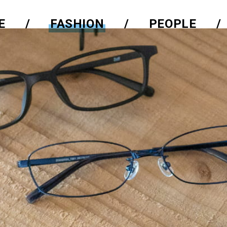
E
FASHION
PEOPLE