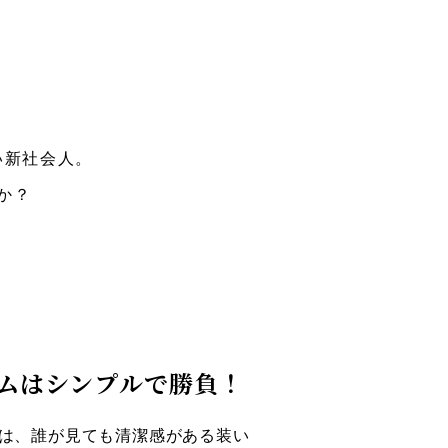
い新社会人。
か？
。
ムはシンプルで勝負！
は、誰が見ても清潔感がある装い