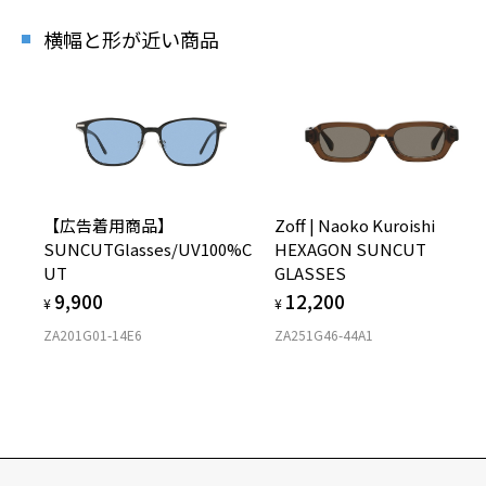
横幅と形が近い商品
【広告着用商品】
Zoff | Naoko Kuroishi
SUNCUTGlasses/UV100%C
HEXAGON SUNCUT
UT
GLASSES
9,900
12,200
¥
¥
ZA201G01-14E6
ZA251G46-44A1