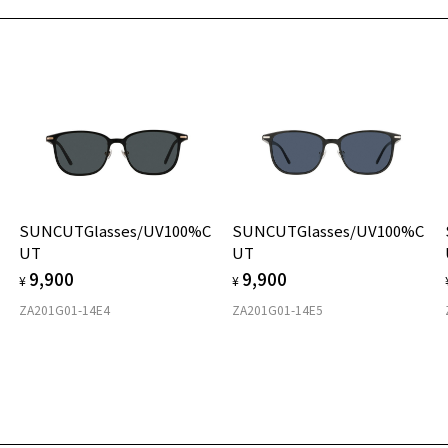
※
※
商品詳細ページへ
※
だ
お気に入りに追加済です。
※
※
お気に入りリストは
こちら
タ
品
レ
レ
レ
材
テ
可
フ
SUNCUTGlasses/UV100%C
SUNCUTGlasses/UV100%C
紫
UT
UT
9,900
9,900
株
¥
¥
ゾ
ZA201G01-14E4
ZA201G01-14E5
TE
使
に