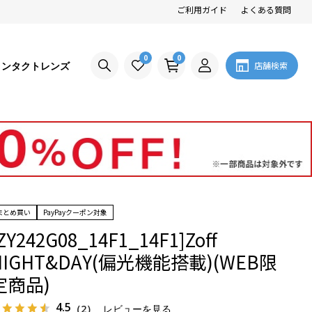
ご利用ガイド
よくある質問
0
0
コンタクトレンズ
店舗検索
まとめ買い
PayPayクーポン対象
ZY242G08_14F1_14F1]Zoff
NIGHT&DAY(偏光機能搭載)(WEB限
定商品)
4.5
（2）
レビューを見る