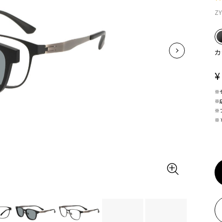
ZY
カ
¥
※
※
※
※