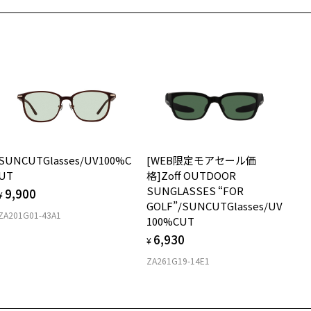
強い衝撃やひねり等はプレートが外れる原因となりますのでご注意く
メガネ：デモレンズを外した重さ
ダウンロード
サングラス：レンズ込みの重さ
さい。
着脱式サングラス：デモレンズ、アタッチメント込みの重さ
あまり長い時間ご使用されないようご注意ください。
イプ
名：ファッション用グラス
ンズの材質：プラスチック
ウエリントン
ンズカラー：偏光グレー/グレー系
ンズ枠の材質：ニッケル合金(塗装)
質
ンプルの材質：ニッケル合金(塗装)
視光線透過率：15%
ロント素材：Metal
SUNCUTGlasses/UV100%C
[WEB限定モアセール価
外線透過率：0.1%以下 (紫外線カット率：99.9%以上)
UT
格]Zoff OUTDOOR
SUNGLASSES “FOR
9,900
式会社インターメスティック
¥
GOLF”/SUNCUTGlasses/UV
フ・カスタマーサポート
ZA201G01-43A1
100%CUT
L：0120-013-883
6,930
¥
用上の注意：高温のところに置いたり、傷をつけるような金属と一緒
ZA261G19-14E1
しまわないようご注意下さい。