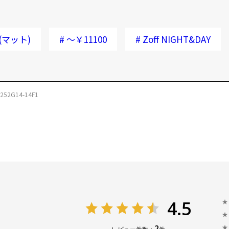
(マット)
#
～￥11100
#
Zoff NIGHT&DAY
252G14-14F1
4.5
★
★
2
★