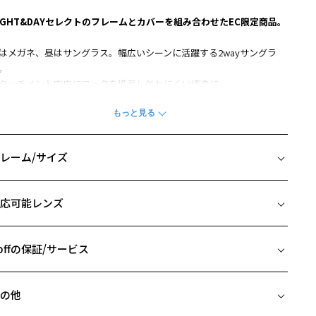
IGHT&DAYセレクトのフレームとカバーを組み合わせたEC限定商品。
はメガネ、昼はサングラス。幅広いシーンに活躍する2wayサングラ
。
タッチメント中央にフックを搭載し外れにくい構造に。
面や水面などの反射を抑える偏光機能を搭載しているので、ドライブ
アウトドアシーンにも最適です。
性に人気のバネ丁番を搭載したウェリントン型のメタルフレームで
。
レーム/サイズ
番部分のバネ構造によりサイドの締め付けを軽減しているので掛け心
も抜群◎
イズ
応可能レンズ
記アタッチメントは本製品と互換性があります。複数の組み合わせを
□18-140
楽しみいただけます。
 片方のレンズ横幅：55mm
241G02-14F2
 ブリッジ(鼻部分)の横幅：18mm
offの保証/サービス
241G02-72D1
 テンプル(つる)の長さ：140mm
た、本製品に付属するアタッチメントもお買い求めいただけますので
フレームとレンズの合計料金を知りたい方へ
ンズに傷がついたときや予備としてご利用ください。
の他
241G02-14F1
Zoffならではの安心サポート
価格シミュレーターはこちら