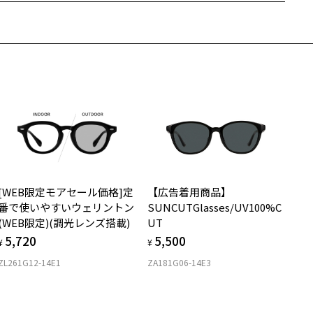
近両用はZoffオンラインストアでは販売しておりません。
柄や色味の出方に個体差があり、画像と異なる場合がございます。
希望のお客さまは、「レンズ交換券」をお選びのうえ、
安心1 フレーム１年間品質保証
寄りのZoff実店舗にてレンズをお買い求めください。
off NIGHT & DAY ページをみる
サングラスやパッケージ品では「レンズ交換券」はお選びいただけま
商品不良により生じた破損等の不具合は、お渡し日または発送
ん。
日より１年間修理又は交換させて頂きます。
商品に関する注意事項＞
度無し」をお選びいただき実店舗へご相談ください。
※保証期間内に交換が行われた場合、保証期間は初期の期間から延長されま
フロントアタッチメントは｢カラーレンズ｣になりますので、本体のレ
せん。
ズは｢透明レンズ｣がおすすめです。
フロントアタッチメントのレンズを交換することはできません。
安心2 視力測定無料
メガネの度数情報がわからない方へ＞
お持ちのZoffメガネサイズを確認するには？
使用上の注意事項＞
視力の変化を早めに発見するために、定期的な視力測定をおす
ンラインストアでフレームのみ購入して、
自動車のフロントガラス等、 熱強化したガラスを通して使用するとガ
すめいたします。
店舗で度付きにできます
スのひずみの干渉色が見えることがあります。
[WEB限定モアセール価格]定
【広告着用商品】
購入時に「レンズ交換券」をお選びいただくと、実店舗で度数を測定
上がり寸法
液晶画面（パソコン・携帯電話・タブレット・カメラ等の液晶画面
安心3 かかり具合調整無料
番で使いやすいウェリントン
SUNCUTGlasses/UV100%C
うえ、
、車載のカーナビゲーション・計器類の表示）を見ると、液晶画面が
(WEB限定)(調光レンズ搭載)
UT
付きレンズ（標準セットレンズ）へ無料交換いただけます。
 仕上がりの横幅：約143mm
く見えたり、レンズの干渉色が見えることがあります。
フレームの歪みやかかり具合の調整・クリーニングは、全国の
5,720
5,500
しくはこちら
 仕上がりの縦幅：約46mm
¥
¥
本製品を使用中に違和感を感じた場合は使用を中止してください。
Zoff店舗にていつでも対応いたします。
本製品は磁石を使用しています。磁石部分が首から上に直接あたらな
ZL261G12-14E1
ZA181G06-14E3
店舗で度数を測定いただけます
さ
ようご注意ください。
近くのZoff実店舗にて度数を測定いただけます（無料）。
カラーレンズの入ったプレートは磁石でメガネ本体に装着する構造で
の際は記入用紙をダウンロードしてお使いください。
もっと見る
.4g
。