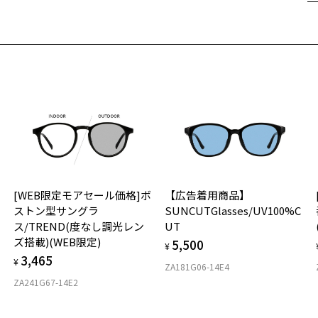
遠
※
ご
最
Z
※
せ
＜
「
※
ン
※
＜
＜
オ
※
実
ラ
[WEB限定モアセール価格]ボ
【広告着用商品】
ご
仕
※
ストン型サングラ
SUNCUTGlasses/UV100%C
の
や
ス/TREND(度なし調光レン
UT
度
D
暗
ズ搭載)(WEB限定)
5,500
詳
E
¥
※
3,465
¥
※
ZA181G06-14E4
実
重
い
ZA241G67-14E2
お
※
そ
31
お気に入り
す