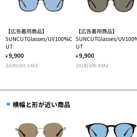
タイプ
店頭でレンズ交換をされるお客様は、商品発送から6か月以内に、ご購
入した商品本体と発送日がわかる【商品発送メール】を店頭スタッフ
お気に入り
ボストン
にご提示いだければ、初回に限り加工賃はかかりませんので、必ずス
タッフにご提示ください。
【広告着用商品】
【広告着用商品】
材質
商品発送から6か月を過ぎた場合、又はお客様からの【商品発送メー
お気に入りに追加済です。
SUNCUTGlasses/UV100%C
SUNCUTGlasses/UV100
ル】のご提示が無かった場合、レンズ代金の他に加工賃として3,300
お気に入りリストは
こちら
UT
UT
フロント素材：メタル/TPE
円(税込)を頂戴いたしますので、予めご了承ください。
9,900
9,900
¥
¥
ZA201G01-14E6
ZA181G05-43A2
横幅と形が近い商品