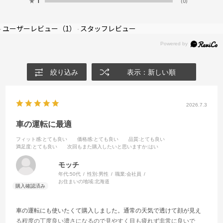
★
1
(0)
ユーザーレビュー
（1）
スタッフレビュー
絞り込み
表示：新しい順
2026.7.3
車の運転に最適
フィット感
:とても良い
価格感
:とても良い
品質
:とても良い
満足度
:とても良い
次回もまた購入したいと思いますか
:はい
モッチ
年代:
50代
性別:
男性
職業:
会社員
お住まいの地域:
北海道
車の運転にも使いたくて購入しました。通常の天気で透けて顔が見え
る程度の丁度良い濃さになるので見やすく目も疲れず非常に良いで