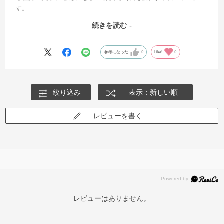
す。
曇の時は薄く色がつきどんな天気でも使いやすいので運転時は常に使
続きを読む
用しています。
色が変わる速さの評価は〇でしたが使用感としては◎でした。車の運
転用にサングラスを検討している方にはおすすめです。
参考になった
0
Like!
0
絞り込み
表示：新しい順
レビューを書く
レビューはありません。