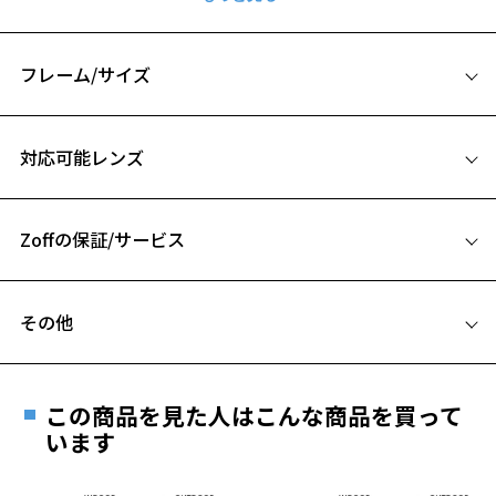
上品な質感のシートメタルフレームとラバーテンプルを組み合わせた
ボストン型。
ラバー素材を使用したことで快適な装着感に。
フレーム/サイズ
煩わしい「ズレ」を軽減する機能も兼ね備えています。
モダンなデザインで、ビジネスからカジュアルスタイルまで幅広いシ
サイズ
ーンに最適。
対応可能レンズ
デザインと機能性を両立した万能サングラスです。
55□18-145
A 片方のレンズ横幅：55mm
サングラス ページをみる
Zoffの保証/サービス
B ブリッジ(鼻部分)の横幅：18mm
【使用上の注意】
C テンプル(つる)の長さ：145mm
■高温(60℃以上)環境や急激な温度差は変形、表面層のひび割れの原
フレームとレンズの合計料金を知りたい方へ
因となります。炎天下の車内や砂浜等に放置しない様ご注意くださ
その他
い。
Zoffならではの安心サポート
価格シミュレーターはこちら
■傷をつけるような金属と一緒にしまわないようご注意ください。
遠近両用はZoffオンラインストアでは販売しておりません。
ご希望のお客さまは、「レンズ交換券」をお選びのうえ、
品名：サングラス
この商品を見た人はこんな商品を買って
安心1 フレーム１年間品質保証
レンズの材質：プラスチック(コーティング)
最寄りのZoff実店舗にてレンズをお買い求めください。
います
レンズカラー：INDIGO NAVY(Z-INDIGO_NV60F)/ブルー/パープル系
※サングラスやパッケージ品では「レンズ交換券」はお選び
商品不良により生じた破損等の不具合は、お渡し
レンズ枠の材質：ニッケル合金(塗装)
いただけません。「度無し」をお選びいただき実店舗へご相
日または発送日より１年間修理又は交換させて頂