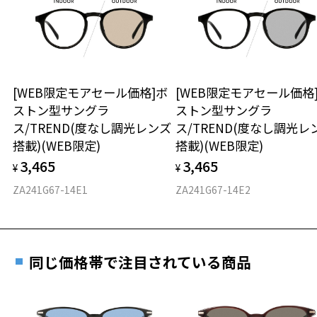
テンプルの材質：プラスチック
談ください。
きます。
可視光線透過率：40%
※保証期間内に交換が行われた場合、保証期間は初期の期間から
紫外線透過率：0.1%以下
延長されません。
UV100%CUT ※ISO12312-1基準
お持ちのZoffメガネサイズを確認するには？
＜メガネの度数情報がわからない方へ＞
株式会社インターメスティック
安心2 視力測定無料
[WEB限定モアセール価格]ボ
[WEB限定モアセール価格
オンラインストアでフレームのみ購入して、
ゾフ・カスタマーサポート
ストン型サングラ
ストン型サングラ
実店舗で度付きにできます
TEL：0120-013-883
仕上がり寸法
視力の変化を早めに発見するために、定期的な視
ス/TREND(度なし調光レンズ
ス/TREND(度なし調光レ
ご購入時に「レンズ交換券」をお選びいただくと、実店舗で
力測定をおすすめいたします。
搭載)(WEB限定)
搭載)(WEB限定)
＜度付きサングラスに関する注意事項＞
度数を測定のうえ、度付きレンズ（標準セットレンズ）へ無
D 仕上がりの横幅：約142mm
※サングラスの度付きは追加料金がかかります。
3,465
3,465
料交換いただけます。
¥
¥
E 仕上がりの縦幅：約50mm
安心3 かかり具合調整無料
※度付きにした場合、元々のレンズ機能、レンズカラーは付きませ
詳しくはこちら
ZA241G67-14E1
ZA241G67-14E2
ん。
重さ
フレームの歪みやかかり具合の調整・クリーニン
※度付きサングラスをお求めの際は、レンズ選択画面で度数入力後、
実店舗で度数を測定いただけます
グは、全国のZoff店舗にていつでも対応いたしま
レンズの種類、機能、カラーを再度お選びください。
お近くのZoff実店舗にて度数を測定いただけます（無料）。
す。
28.5g
その際は記入用紙をダウンロードしてお使いください。
＜実店舗でサングラスまたはパッケージ商品等のレンズ交換について
同じ価格帯で注目されている商品
※メガネ：デモレンズを外した重さ
＞
※サングラス：レンズ込みの重さ
2024年3月1日から、店頭に商品をお持ち込みいただいて、レンズ交換
※着脱式サングラス：デモレンズ、アタッチメント込みの重さ
ダウンロード
もっと見る
をされる場合は、レンズ代金の他に3,300円(税込)の加工賃を追加で頂
戴する場合がございます。