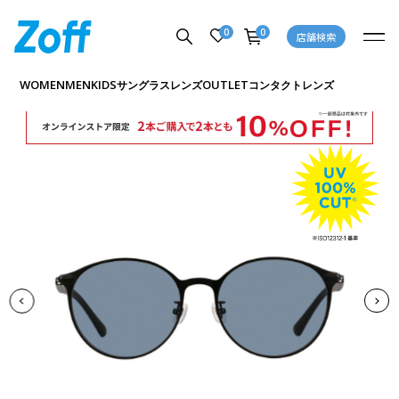
0
0
店舗検索
商品詳細ページへ
WOMEN
MEN
KIDS
OUTLET
サングラス
レンズ
コンタクトレンズ