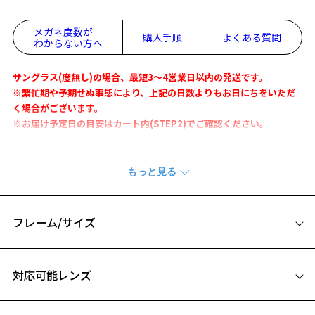
メガネ度数が
購入手順
よくある質問
わからない方へ
サングラス(度無し)の場合、最短3～4営業日以内の発送です。
※繁忙期や予期せぬ事態により、上記の日数よりもお日にちをいただ
く場合がございます。
※お届け予定日の目安はカート内(STEP2)でご確認ください。
カラーレンズが目を惹くボストン型サングラス
ヨロイやテンプルなどメタルパーツ部分が特徴的なボストン型。
落ち着いた色味のレンズは、濃度を約40%に調整し程よく目が透けて
見えながら、防眩効果を両立させた1本です。
フレーム/サイズ
使いやすいボストン型は男女問わず使える万能なフレームです。
ユニセックスなカラー展開で幅広いテイストと相性も◎
サイズ
対応可能レンズ
サングラス ページをみる
49□22-145
お気に入り
A 片方のレンズ横幅：49mm
【使用上の注意】