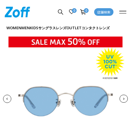
0
0
店舗検索
商品詳細ページへ
WOMEN
MEN
KIDS
OUTLET
サングラス
レンズ
コンタクトレンズ