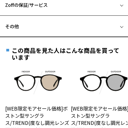
■高温(60℃以上)環境や急激な温度差は変形、表面層のひび割れの原
Zoffの保証/サービス
B ブリッジ(鼻部分)の横幅：22mm
因となります。炎天下の車内や砂浜等に放置しない様ご注意くださ
C テンプル(つる)の長さ：145mm
お気に入りに追加済です。
い。
フレームとレンズの合計料金を知りたい方へ
お気に入りリストは
こちら
■傷をつけるような金属と一緒にしまわないようご注意ください。
その他
Zoffならではの安心サポート
価格シミュレーターはこちら
品名：サングラス
遠近両用はZoffオンラインストアでは販売しておりません。
レンズの材質：プラスチック(コーティング)
ご希望のお客さまは、「レンズ交換券」をお選びのうえ、
レンズカラー：COBALT BLUE(Z-COBALT_BL40F)/ブルー/パープル系
この商品を見た人はこんな商品を買って
安心1 フレーム１年間品質保証
レンズ枠の材質：ニッケル合金(塗装)
最寄りのZoff実店舗にてレンズをお買い求めください。
います
テンプルの材質：ニッケル合金(塗装)
※サングラスやパッケージ品では「レンズ交換券」はお選び
商品不良により生じた破損等の不具合は、お渡し
可視光線透過率：60%
いただけません。「度無し」をお選びいただき実店舗へご相
日または発送日より１年間修理又は交換させて頂
紫外線透過率：0.1%以下
談ください。
きます。
UV100%CUT ※ISO12312-1基準
※保証期間内に交換が行われた場合、保証期間は初期の期間から
延長されません。
株式会社インターメスティック
お持ちのZoffメガネサイズを確認するには？
＜メガネの度数情報がわからない方へ＞
ゾフ・カスタマーサポート
TEL：0120-013-883
安心2 視力測定無料
[WEB限定モアセール価格]ボ
[WEB限定モアセール価格
オンラインストアでフレームのみ購入して、
ストン型サングラ
ストン型サングラ
実店舗で度付きにできます
＜度付きサングラスに関する注意事項＞
仕上がり寸法
視力の変化を早めに発見するために、定期的な視
ス/TREND(度なし調光レンズ
ス/TREND(度なし調光レ
※サングラスの度付きは追加料金がかかります。
ご購入時に「レンズ交換券」をお選びいただくと、実店舗で
力測定をおすすめいたします。