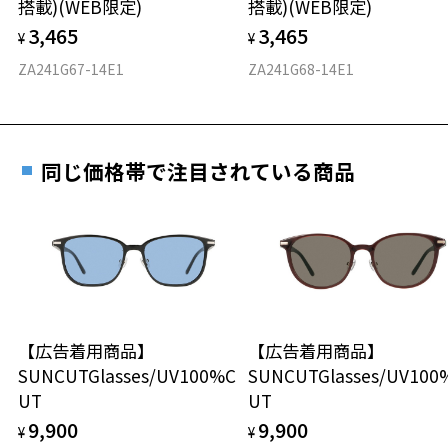
搭載)(WEB限定)
搭載)(WEB限定)
※度付きにした場合、元々のレンズ機能、レンズカラーは付きませ
度数を測定のうえ、度付きレンズ（標準セットレンズ）へ無
D 仕上がりの横幅：約135mm
ん。
3,465
3,465
料交換いただけます。
¥
¥
E 仕上がりの縦幅：約43mm
安心3 かかり具合調整無料
※度付きサングラスをお求めの際は、レンズ選択画面で度数入力後、
詳しくはこちら
ZA241G67-14E1
ZA241G68-14E1
レンズの種類、機能、カラーを再度お選びください。
重さ
フレームの歪みやかかり具合の調整・クリーニン
実店舗で度数を測定いただけます
グは、全国のZoff店舗にていつでも対応いたしま
＜実店舗でサングラスまたはパッケージ商品等のレンズ交換について
お近くのZoff実店舗にて度数を測定いただけます（無料）。
す。
21g
＞
その際は記入用紙をダウンロードしてお使いください。
2024年3月1日から、店頭に商品をお持ち込みいただいて、レンズ交換
同じ価格帯で注目されている商品
※メガネ：デモレンズを外した重さ
をされる場合は、レンズ代金の他に3,300円(税込)の加工賃を追加で頂
※サングラス：レンズ込みの重さ
戴する場合がございます。
※着脱式サングラス：デモレンズ、アタッチメント込みの重さ
ダウンロード
もっと見る
店頭でレンズ交換をされるお客様は、商品発送から6か月以内に、ご購
入した商品本体と発送日がわかる【商品発送メール】を店頭スタッフ
タイプ
にご提示いだければ、初回に限り加工賃はかかりませんので、必ずス
タッフにご提示ください。
ボストン
商品発送から6か月を過ぎた場合、又はお客様からの【商品発送メー
ル】のご提示が無かった場合、レンズ代金の他に加工賃として3,300
【広告着用商品】
【広告着用商品】
材質
円(税込)を頂戴いたしますので、予めご了承ください。
SUNCUTGlasses/UV100%C
SUNCUTGlasses/UV100
UT
UT
フロント素材：メタル
9,900
9,900
¥
¥