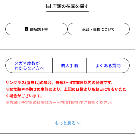
店頭の在庫を探す
取扱説明書
返品・交換について
メガネ度数が
購入手順
よくある質問
わからない方へ
サングラス(度無し)の場合、最短3～4営業日以内の発送です。
※繁忙期や予期せぬ事態により、上記の日数よりもお日にちをいただ
く場合がございます。
※お届け予定日の目安はカート内(STEP2)でご確認ください。
ストリートテイストを感じるアジアントレンドのビックシェイプメタ
ルサングラス｡
薄いレンズカラーのマッチングは90sの雰囲気を感じさせます。