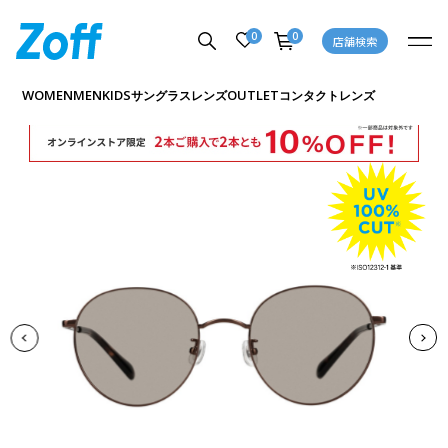
0
0
店舗検索
商品詳細ページへ
WOMEN
MEN
KIDS
OUTLET
サングラス
レンズ
コンタクトレンズ