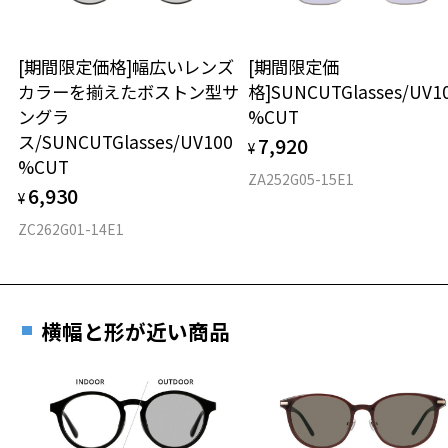
ル】のご提示が無かった場合、レンズ代金の他に加工賃として3,300
ボストン
円(税込)を頂戴いたしますので、予めご了承ください。
[期間限定価格]幅広いレンズ
[期間限定価
材質
カラーを揃えたボストン型サ
格]SUNCUTGlasses/UV1
ングラ
%CUT
フロント素材：メタル
ス/SUNCUTGlasses/UV100
7,920
¥
%CUT
ZA252G05-15E1
6,930
¥
ZC262G01-14E1
横幅と形が近い商品