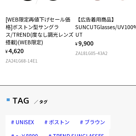
[WEB限定再値下げセール価
【広告着用商品】
格]ボストン型サングラ
SUNCUTGlasses/UV100
ス/TREND(度なし調光レンズ
UT
搭載)(WEB限定)
9,900
¥
4,620
¥
ZA181G05-43A2
ZA241G68-14E1
TAG
／ タグ
#
#
#
UNISEX
ボストン
ブラウン
#
#
～￥8800
TREND SUNGLASSES