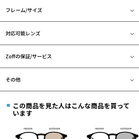
※柄や色味の出方に個体差があり、画像と異なる場合がございます。
フレーム/サイズ
サングラスページをみる
サイズ
対応可能レンズ
【使用上の注意】
53□21-141
■高温(60℃以上)環境や急激な温度差は変形、表面層のひび割れの原
A 片方のレンズ横幅：53mm
因となります。炎天下の車内や砂浜等に放置しない様ご注意くださ
い。
Zoffの保証/サービス
B ブリッジ(鼻部分)の横幅：21mm
■傷をつけるような金属と一緒にしまわないようご注意ください。
C テンプル(つる)の長さ：141mm
フレームとレンズの合計料金を知りたい方へ
品名：サングラス
その他
レンズの材質：プラスチック(コーティング)
Zoffならではの安心サポート
お気に入り
価格シミュレーターはこちら
レンズカラー：Z-ASH_BE60F/ブラウン系
遠近両用はZoffオンラインストアでは販売しておりません。
レンズ枠の材質：ニッケル合金(塗装)
ご希望のお客さまは、「レンズ交換券」をお選びのうえ、
テンプルの材質：ニッケル合金(塗装)
この商品を見た人はこんな商品を買って
安心1 フレーム１年間品質保証
お気に入りに追加済です。
可視光線透過率：40%
最寄りのZoff実店舗にてレンズをお買い求めください。
います
お気に入りリストは
こちら
紫外線透過率：0.1%以下
※サングラスやパッケージ品では「レンズ交換券」はお選び
商品不良により生じた破損等の不具合は、お渡し
UV100%CUT ※ISO12312-1基準
いただけません。「度無し」をお選びいただき実店舗へご相
日または発送日より１年間修理又は交換させて頂
談ください。
きます。
株式会社インターメスティック