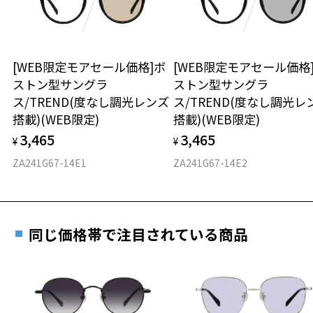
※保証期間内に交換が行われた場合、保証期間は初期の期間から
ゾフ・カスタマーサポート
延長されません。
TEL：0120-013-883
お持ちのZoffメガネサイズを確認するには？
＜メガネの度数情報がわからない方へ＞
＜度付きサングラスに関する注意事項＞
安心2 視力測定無料
[WEB限定モアセール価格]ボ
[WEB限定モアセール価格
オンラインストアでフレームのみ購入して、
※サングラスの度付きは追加料金がかかります。
ストン型サングラ
ストン型サングラ
実店舗で度付きにできます
※度付きにした場合、元々のレンズ機能、レンズカラーは付きませ
仕上がり寸法
視力の変化を早めに発見するために、定期的な視
ス/TREND(度なし調光レンズ
ス/TREND(度なし調光レ
ん。
ご購入時に「レンズ交換券」をお選びいただくと、実店舗で
力測定をおすすめいたします。
搭載)(WEB限定)
搭載)(WEB限定)
※度付きサングラスをお求めの際は、レンズ選択画面で度数入力後、
度数を測定のうえ、度付きレンズ（標準セットレンズ）へ無
D 仕上がりの横幅：約138mm
レンズの種類、機能、カラーを再度お選びください。
3,465
3,465
料交換いただけます。
¥
¥
E 仕上がりの縦幅：約51mm
安心3 かかり具合調整無料
詳しくはこちら
ZA241G67-14E1
ZA241G67-14E2
＜実店舗でサングラスまたはパッケージ商品等のレンズ交換について
重さ
フレームの歪みやかかり具合の調整・クリーニン
＞
実店舗で度数を測定いただけます
グは、全国のZoff店舗にていつでも対応いたしま
2024年3月1日から、店頭に商品をお持ち込みいただいて、レンズ交換
お近くのZoff実店舗にて度数を測定いただけます（無料）。
す。
22g
をされる場合は、レンズ代金の他に3,300円(税込)の加工賃を追加で頂
その際は記入用紙をダウンロードしてお使いください。
戴する場合がございます。
同じ価格帯で注目されている商品
※メガネ：デモレンズを外した重さ
店頭でレンズ交換をされるお客様は、商品発送から6か月以内に、ご購
※サングラス：レンズ込みの重さ
入した商品本体と発送日がわかる【商品発送メール】を店頭スタッフ
※着脱式サングラス：デモレンズ、アタッチメント込みの重さ
ダウンロード
もっと見る
にご提示いだければ、初回に限り加工賃はかかりませんので、必ずス
タッフにご提示ください。
タイプ
商品発送から6か月を過ぎた場合、又はお客様からの【商品発送メー