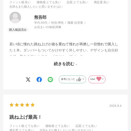
フィット感
:良い
価格感
:とても良い
品質
:とても良い
満足度
:良い
次回もまた購入したいと思いますか
:はい
熊吾郎
年代:
50代
性別:
男性
職業:
自営業
お住まいの地域:
関東
若い頃に憧れた跳ね上げが歳を重ねて憧れが再燃し一目惚れで購入し
た１本。ダンパーもついてかけやすく外しやすい、デザインも自分好
みで、数ある中からのチョイスはトップバッター。
調光と掛け合わせ出来上がったお気に入りです🎶
続きを読む
服を着替える感覚と同じに眼鏡も着替えてます。
参考になった
0
Like!
0
2026.8.4
跳ね上げ最高！
フィット感
:とても良い
価格感
:とても良い
品質
:とても良い
満足度
:とても良い
次回もまた購入したいと思いますか
:はい