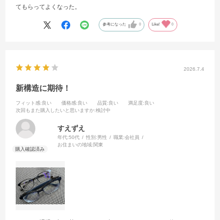
てもらってよくなった。
参考になった
0
Like!
0
2026.7.4
新構造に期待！
フィット感
:良い
価格感
:良い
品質
:良い
満足度
:良い
次回もまた購入したいと思いますか
:検討中
すえずえ
年代:
50代
性別:
男性
職業:
会社員
お住まいの地域:
関東