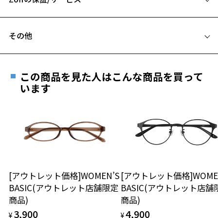
※近視用メガネとしての利用を想定しています。
C テンプル(つる)の長さ：147mm
※度数によっては作製できない場合がございます。
フレームとレンズの合計料金を知りたい方へ
その他
Zoffならではの安心サポート
価格シミュレーターはこちら
遠近両用はZoffオンラインストアでは販売しておりません。
ご希望のお客さまは、「レンズ交換券」をお選びのうえ、
この商品を見た人はこんな商品を買って
安心1 フレーム１年間品質保証
最寄りのZoff実店舗にてレンズをお買い求めください。
います
※サングラスやパッケージ品では「レンズ交換券」はお選び
商品不良により生じた破損等の不具合は、お渡し
いただけません。「度無し」をお選びいただき実店舗へご相
日または発送日より１年間修理又は交換させて頂
談ください。
きます。
※保証期間内に交換が行われた場合、保証期間は初期の期間から
延長されません。
お持ちのZoffメガネサイズを確認するには？
＜メガネの度数情報がわからない方へ＞
安心2 視力測定無料
[アウトレット価格]WOMEN’S
[アウトレット価格]WOME
オンラインストアでフレームのみ購入して、
BASIC(アウトレット店舗限定
BASIC(アウトレット店舗
実店舗で度付きにできます
仕上がり寸法
視力の変化を早めに発見するために、定期的な視
商品)
商品)
ご購入時に「レンズ交換券」をお選びいただくと、実店舗で
力測定をおすすめいたします。
3,900
4,900
度数を測定のうえ、度付きレンズ（標準セットレンズ）へ無
¥
¥
D 仕上がりの横幅：約145mm