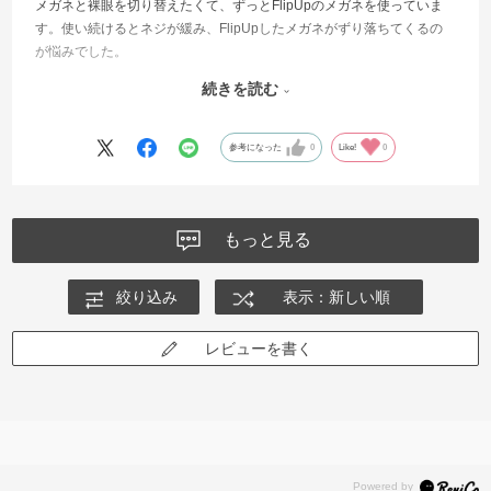
メガネと裸眼を切り替えたくて、ずっとFlipUpのメガネを使っていま
す。使い続けるとネジが緩み、FlipUpしたメガネがずり落ちてくるの
が悩みでした。
続きを読む
この新構造のは留金？があり、FlipUpしたまま簡易固定してくれま
す。一年後もきちんと止まってくれる事を期待しています。実は、メ
ガネのツルも同じ構造なので、同じくネジ緩みに悩まされなくて済む
参考になった
0
Like!
0
とうれしいです。
もっと見る
絞り込み
表示：新しい順
レビューを書く