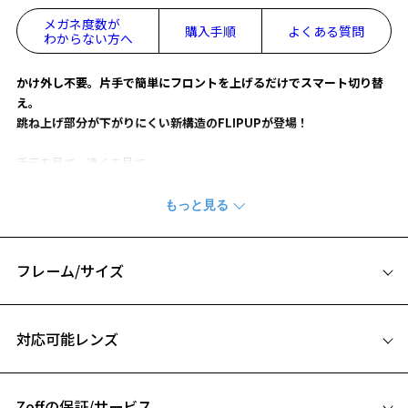
メガネ度数が
購入手順
よくある質問
わからない方へ
かけ外し不要。片手で簡単にフロントを上げるだけでスマート切り替
え。
跳ね上げ部分が下がりにくい新構造のFLIPUPが登場！
手元を見て、遠くを見て
日常で何度も繰り返し、煩わしさのある行為が
かけはずしなしで焦点の切り替えができる快適な構造を実現しまし
た。
従来の跳ね上げメガネで課題とされてきた「跳ね上げ部分が下が る」
という不満を解消。(※特許出願中)
フレーム/サイズ
軽量でビジネスシーンにもおすすめの、洗練されたスクエア型フレー
ムです。
サイズ
対応可能レンズ
※柄や色味の出方に個体差があり、画像と異なる場合がございます。
55□18-147
A 片方のレンズ横幅：55mm
FLIP UP ページをみる
Zoffの保証/サービス
B ブリッジ(鼻部分)の横幅：18mm