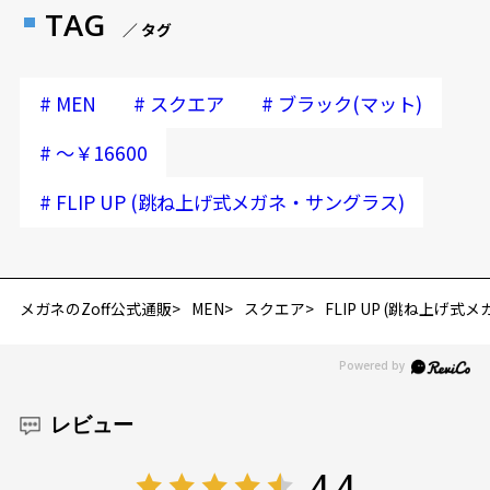
TAG
／ タグ
#
#
#
MEN
スクエア
ブラック(マット)
お気に入り
#
～￥16600
お気に入りに追加済です。
#
FLIP UP (跳ね上げ式メガネ・サングラス)
お気に入りリストは
こちら
メガネのZoff公式通販
MEN
スクエア
FLIP UP (跳ね上げ
レビュー
4.4