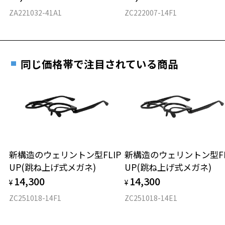
料交換いただけます。
E 仕上がりの縦幅：約41mm
安心3 かかり具合調整無料
ZA221032-41A1
ZC222007-14F1
詳しくはこちら
重さ
フレームの歪みやかかり具合の調整・クリーニン
実店舗で度数を測定いただけます
グは、全国のZoff店舗にていつでも対応いたしま
お近くのZoff実店舗にて度数を測定いただけます（無料）。
す。
27.5g
同じ価格帯で注目されている商品
その際は記入用紙をダウンロードしてお使いください。
※メガネ：デモレンズを外した重さ
※サングラス：レンズ込みの重さ
※着脱式サングラス：デモレンズ、アタッチメント込みの重さ
ダウンロード
もっと見る
タイプ
スクエア
新構造のウェリントン型FLIP
新構造のウェリントン型FL
UP(跳ね上げ式メガネ)
UP(跳ね上げ式メガネ)
材質
14,300
14,300
¥
¥
フロント素材：メタル
ZC251018-14F1
ZC251018-14E1