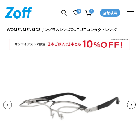
0
0
店舗検索
商品詳細ページへ
WOMEN
MEN
KIDS
OUTLET
サングラス
レンズ
コンタクトレンズ