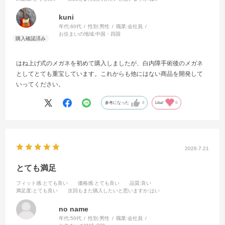
kuni
年代:
60代
性別:
男性
職業:
会社員
お住まいの地域:
中国・四国
はね上げ式のメガネを初めて購入しましたが、白内障手術後のメガネ
としてとても重宝しています。これからも他にはない商品を開発して
いってください。
参考になった
0
Like!
0
2026.7.21
とても満足
フィット感
:とても良い
価格感
:とても良い
品質
:良い
満足度
:とても良い
次回もまた購入したいと思いますか
:はい
no name
年代:
50代
性別:
男性
職業:
会社員