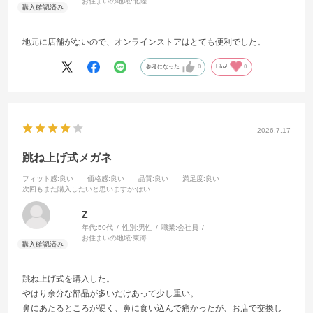
お住まいの地域:
北陸
地元に店舗がないので、オンラインストアはとても便利でした。
参考になった
0
Like!
0
2026.7.17
跳ね上げ式メガネ
フィット感
:良い
価格感
:良い
品質
:良い
満足度
:良い
次回もまた購入したいと思いますか
:はい
Z
年代:
50代
性別:
男性
職業:
会社員
お住まいの地域:
東海
跳ね上げ式を購入した。
やはり余分な部品が多いだけあって少し重い。
鼻にあたるところが硬く、鼻に食い込んで痛かったが、お店で交換し