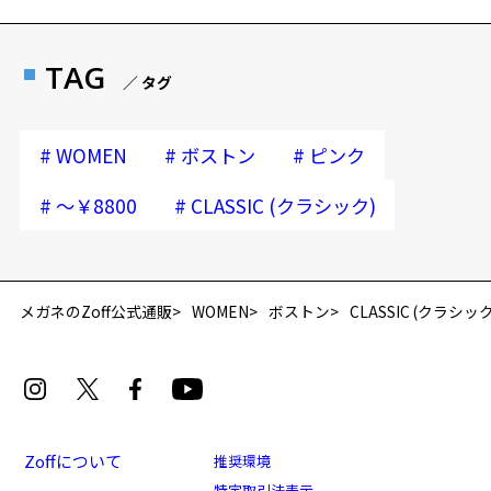
TAG
／ タグ
#
#
#
WOMEN
ボストン
ピンク
#
#
～￥8800
CLASSIC (クラシック)
再入荷お知らせメールのお申し込み
「再入荷お知らせメール」はZoffオンラインストア会員さまのみ対象となります。
メガネのZoff公式通販
WOMEN
ボストン
CLASSIC (クラシック
Zoffについて
推奨環境
特定取引法表示