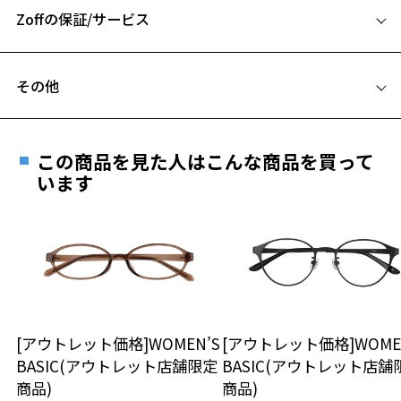
お気に入りリストは
こちら
Zoffの保証/サービス
B ブリッジ(鼻部分)の横幅：20mm
C テンプル(つる)の長さ：145mm
フレームとレンズの合計料金を知りたい方へ
その他
Zoffならではの安心サポート
価格シミュレーターはこちら
遠近両用はZoffオンラインストアでは販売しておりません。
ご希望のお客さまは、「レンズ交換券」をお選びのうえ、
この商品を見た人はこんな商品を買って
安心1 フレーム１年間品質保証
最寄りのZoff実店舗にてレンズをお買い求めください。
います
※サングラスやパッケージ品では「レンズ交換券」はお選び
商品不良により生じた破損等の不具合は、お渡し
いただけません。「度無し」をお選びいただき実店舗へご相
日または発送日より１年間修理又は交換させて頂
談ください。
きます。
※保証期間内に交換が行われた場合、保証期間は初期の期間から
延長されません。
お持ちのZoffメガネサイズを確認するには？
＜メガネの度数情報がわからない方へ＞
安心2 視力測定無料
[アウトレット価格]WOMEN’S
[アウトレット価格]WOME
オンラインストアでフレームのみ購入して、
BASIC(アウトレット店舗限定
BASIC(アウトレット店舗
実店舗で度付きにできます
仕上がり寸法
視力の変化を早めに発見するために、定期的な視
商品)
商品)
ご購入時に「レンズ交換券」をお選びいただくと、実店舗で
力測定をおすすめいたします。