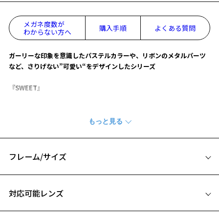
メガネ度数が
購入手順
よくある質問
わからない方へ
ガーリーな印象を意識したパステルカラーや、リボンのメタルパーツ
など、さりげない”可愛い“をデザインしたシリーズ
『SWEET』
【デザイン】
"バレエコア"の要素を取り入れたメガネ。
テンプルにデザインされたさりげなく可愛いリボン型アイコン。
テンプルエンドに施された指輪をモチーフにしたリング型パーツがこ
だわりポイント！
フレーム/サイズ
肌なじみの良いピンクやブラウンを多くラインアップし、コーディネ
ートにも取り入れやすいトレンド感あるデザインです。
サイズ
お気に入り
対応可能レンズ
※柄や色味の出方に個体差があり、画像と異なる場合がございます。
53□20-145
お気に入りに追加済です。
A 片方のレンズ横幅：53mm
SWEET＆CHIC 特設ページをみる