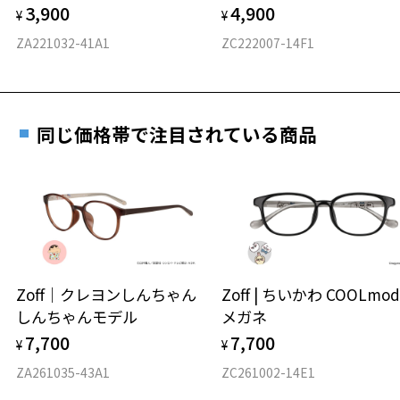
3,900
4,900
度数を測定のうえ、度付きレンズ（標準セットレンズ）へ無
¥
¥
D 仕上がりの横幅：約149mm
料交換いただけます。
E 仕上がりの縦幅：約47mm
安心3 かかり具合調整無料
ZA221032-41A1
ZC222007-14F1
詳しくはこちら
重さ
フレームの歪みやかかり具合の調整・クリーニン
実店舗で度数を測定いただけます
グは、全国のZoff店舗にていつでも対応いたしま
お近くのZoff実店舗にて度数を測定いただけます（無料）。
す。
12.4g
同じ価格帯で注目されている商品
その際は記入用紙をダウンロードしてお使いください。
※メガネ：デモレンズを外した重さ
※サングラス：レンズ込みの重さ
※着脱式サングラス：デモレンズ、アタッチメント込みの重さ
ダウンロード
もっと見る
タイプ
ボストン
Zoff｜クレヨンしんちゃん
Zoff | ちいかわ COOLmod
しんちゃんモデル
メガネ
材質
7,700
7,700
¥
¥
フロント素材：メタル
ZA261035-43A1
ZC261002-14E1