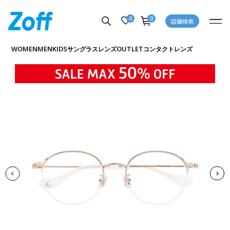
0
0
店舗検索
商品詳細ページへ
WOMEN
MEN
KIDS
OUTLET
サングラス
レンズ
コンタクトレンズ