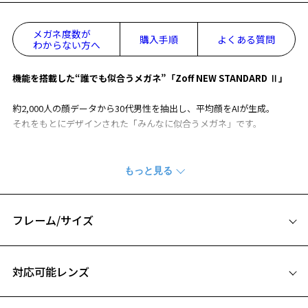
メガネ度数が
購入手順
よくある質問
わからない方へ
機能を搭載した“誰でも似合うメガネ”「Zoff NEW STANDARD Ⅱ」
約2,000人の顔データから30代男性を抽出し、平均顔をAIが生成。
それをもとにデザインされた「みんなに似合うメガネ」です。
【デザイン】
①人間工学に基づいた男性平均値から設計されたフレームです。
約2,000人の顔画像から30代男性を抽出し平均顔をAIが生成、それをも
とにデザイン、設計されています。
この平均顔から、顔に対するフレームの最適な位置を算出し、メガネ
フレーム/サイズ
と顔のバランスを考えフレーム内の瞳の位置を最適化したり、より良
い位置にメガネが装用できるように鼻パッド位置を調整しています。
サイズ
お気に入り
対応可能レンズ
②テンプルのクランク形状
56□16-145
フロント側と中間あたりにクランク形状をつくり、テンプル全体の長
お気に入りに追加済です。
A 片方のレンズ横幅：56mm
さを出すことで密着力をほどよく調整できるようになりました。