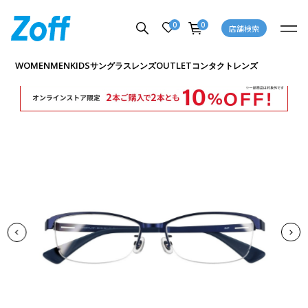
0
0
店舗検索
商品詳細ページへ
WOMEN
MEN
KIDS
OUTLET
サングラス
レンズ
コンタクトレンズ