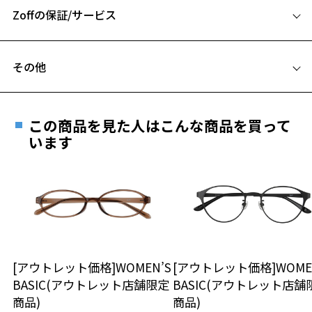
お気に入りリストは
こちら
Zoffの保証/サービス
B ブリッジ(鼻部分)の横幅：16mm
③フレームの理想的な重心バランス
C テンプル(つる)の長さ：145mm
モダンの先に金と同じ比重のタングステン合金というレアメタルを内
フレームとレンズの合計料金を知りたい方へ
蔵し、メガネ着用時の重心バランスを調整し、鼻にかかる負担を軽減
その他
しています。
Zoffならではの安心サポート
価格シミュレーターはこちら
遠近両用はZoffオンラインストアでは販売しておりません。
新機能を搭載したことで、顔なじみの良いデザインだけでなく、フィ
ご希望のお客さまは、「レンズ交換券」をお選びのうえ、
ット感も充実させ、かけ心地良く、より快適に過ごせるようになりま
この商品を見た人はこんな商品を買って
安心1 フレーム１年間品質保証
した。
最寄りのZoff実店舗にてレンズをお買い求めください。
います
※サングラスやパッケージ品では「レンズ交換券」はお選び
商品不良により生じた破損等の不具合は、お渡し
※柄や色味の出方に個体差があり、画像と異なる場合がございます。
いただけません。「度無し」をお選びいただき実店舗へご相
日または発送日より１年間修理又は交換させて頂
談ください。
きます。
Zoff NEW STANDARD ページをみる
※保証期間内に交換が行われた場合、保証期間は初期の期間から
延長されません。
お持ちのZoffメガネサイズを確認するには？
＜メガネの度数情報がわからない方へ＞
安心2 視力測定無料
[アウトレット価格]WOMEN’S
[アウトレット価格]WOME
オンラインストアでフレームのみ購入して、
BASIC(アウトレット店舗限定
BASIC(アウトレット店舗
実店舗で度付きにできます
仕上がり寸法
視力の変化を早めに発見するために、定期的な視
商品)
商品)
ご購入時に「レンズ交換券」をお選びいただくと、実店舗で
力測定をおすすめいたします。