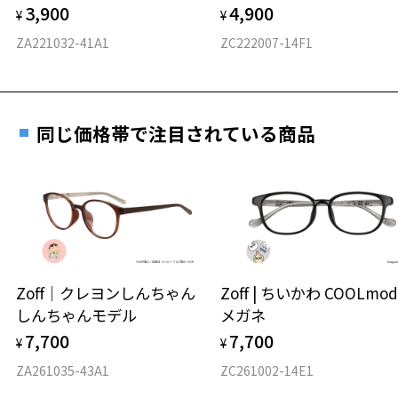
3,900
4,900
度数を測定のうえ、度付きレンズ（標準セットレンズ）へ無
¥
¥
D 仕上がりの横幅：約142mm
料交換いただけます。
E 仕上がりの縦幅：約33mm
安心3 かかり具合調整無料
ZA221032-41A1
ZC222007-14F1
詳しくはこちら
重さ
フレームの歪みやかかり具合の調整・クリーニン
実店舗で度数を測定いただけます
グは、全国のZoff店舗にていつでも対応いたしま
お近くのZoff実店舗にて度数を測定いただけます（無料）。
す。
15.8g
同じ価格帯で注目されている商品
その際は記入用紙をダウンロードしてお使いください。
※メガネ：デモレンズを外した重さ
※サングラス：レンズ込みの重さ
※着脱式サングラス：デモレンズ、アタッチメント込みの重さ
ダウンロード
もっと見る
タイプ
スクエア
Zoff｜クレヨンしんちゃん
Zoff | ちいかわ COOLmod
しんちゃんモデル
メガネ
材質
7,700
7,700
¥
¥
フロント素材：メタル
ZA261035-43A1
ZC261002-14E1