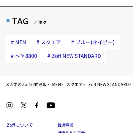
TAG
／ タグ
#
#
#
MEN
スクエア
ブルー(ネイビー)
#
#
～￥8800
Zoff NEW STANDARD
再入荷お知らせメールのお申し込み
「再入荷お知らせメール」はZoffオンラインストア会員さまのみ対象となります。
メガネのZoff公式通販
MEN
スクエア
Zoff NEW STANDARD
Zoffについて
推奨環境
特定取引法表示