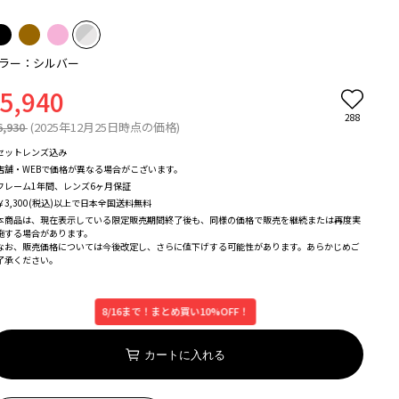
ラー：シルバー
5,940
288
6,930
(2025年12月25日時点の価格)
セットレンズ込み
店舗・WEBで価格が異なる場合がこざいます。
フレーム1年間、レンズ6ヶ月保証
￥3,300(税込)以上で日本全国送料無料
本商品は、現在表示している限定販売期間終了後も、同様の価格で販売を継続または再度実
施する場合があります。
なお、販売価格については今後改定し、さらに値下げする可能性があります。あらかじめご
了承ください。
8/16まで！まとめ買い10%OFF！
カートに入れる