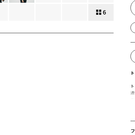
6
ト
ト
通
ニ
ビ
C
フ
※