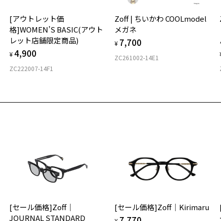
実
[アウトレット価
Zoff | ちいかわ COOLmodel
ご
仕
格]WOMEN’S BASIC(アウト
メガネ
の
レット店舗限定商品)
7,700
度
D
¥
お気に入り
4,900
詳
E
¥
ZC261002-14E1
商品詳細ページへ
ZC222007-14F1
実
重
お気に入りに追加済です。
お
お気に入りリストは
こちら
そ
10
※
※
※
タ
材
[セール価格]Zoff｜
[セール価格]Zoff｜Kirimaru
フ
JOURNAL STANDARD
7,770
¥