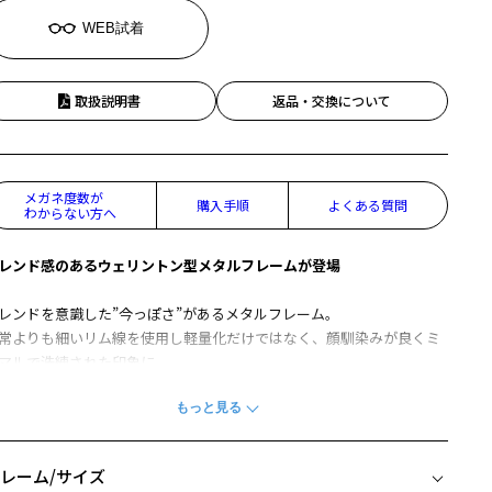
WEB試着
取扱説明書
返品・交換について
メガネ度数が
購入手順
よくある質問
わからない方へ
レンド感のあるウェリントン型メタルフレームが登場
レンドを意識した”今っぽさ”があるメタルフレーム。
常よりも細いリム線を使用し軽量化だけではなく、顔馴染みが良くミ
マルで洗練された印象に。
ジネスからカジュアルまで、幅広いシーンに最適です。
LASSIC(クラシック)の一覧をみる
レーム/サイズ
柄や色味の出方に個体差があり、画像と異なる場合がございます。