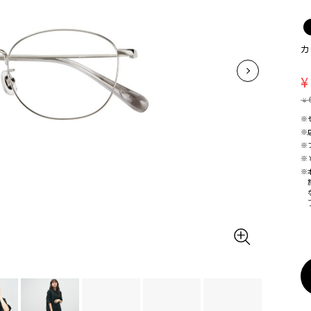
カ
¥
¥
※
※
※
※
※