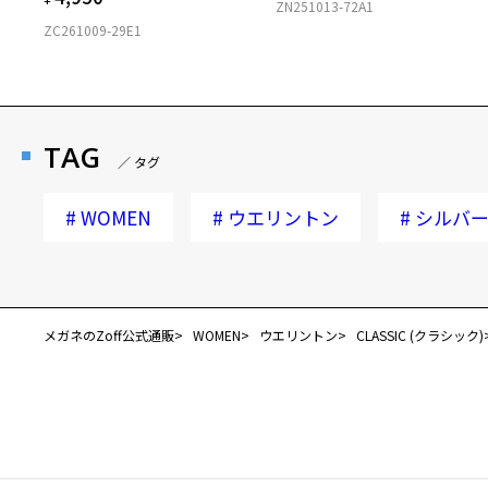
ZN251013-72A1
ZC261009-29E1
TAG
／ タグ
#
WOMEN
#
ウエリントン
#
シルバ
メガネのZoff公式通販
WOMEN
ウエリントン
CLASSIC (クラシック)