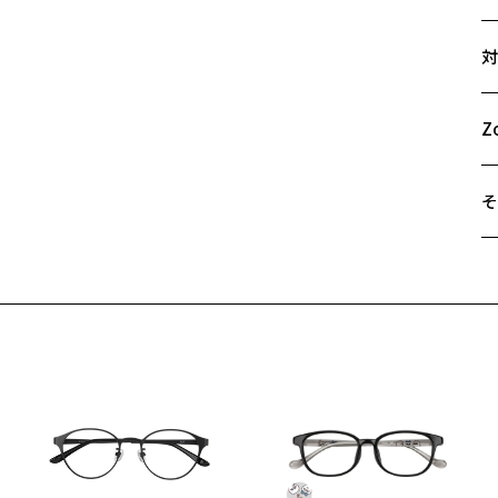
サ
※
対
ズ
49
A
B
Z
C
そ
遠
ご
最
※
せ
「
＜
オ