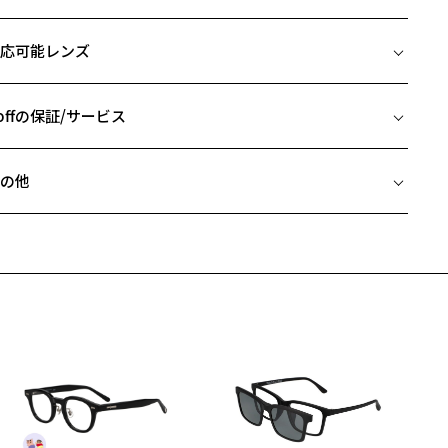
イズ
アウトレット商品は、販売から一定期間経過した商品などです。キ
応可能レンズ
、汚れなどがあるB級品ではございません。
□18-145
 片方のレンズ横幅：49mm
 ブリッジ(鼻部分)の横幅：18mm
offの保証/サービス
 テンプル(つる)の長さ：145mm
フレームとレンズの合計料金を知りたい方へ
の他
Zoffならではの安心サポート
価格シミュレーターはこちら
近両用はZoffオンラインストアでは販売しておりません。
希望のお客さまは、「レンズ交換券」をお選びのうえ、
安心1 フレーム１年間品質保証
寄りのZoff実店舗にてレンズをお買い求めください。
サングラスやパッケージ品では「レンズ交換券」はお選びいただけま
商品不良により生じた破損等の不具合は、お渡し日または発送
ん。
日より１年間修理又は交換させて頂きます。
度無し」をお選びいただき実店舗へご相談ください。
※保証期間内に交換が行われた場合、保証期間は初期の期間から延長されま
せん。
安心2 視力測定無料
メガネの度数情報がわからない方へ＞
お持ちのZoffメガネサイズを確認するには？
視力の変化を早めに発見するために、定期的な視力測定をおす
ンラインストアでフレームのみ購入して、