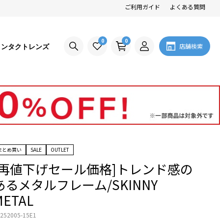
ご利用ガイド
よくある質問
0
0
コンタクトレンズ
店舗検索
まとめ買い
SALE
OUTLET
[再値下げセール価格]トレンド感の
あるメタルフレーム/SKINNY
METAL
252005-15E1