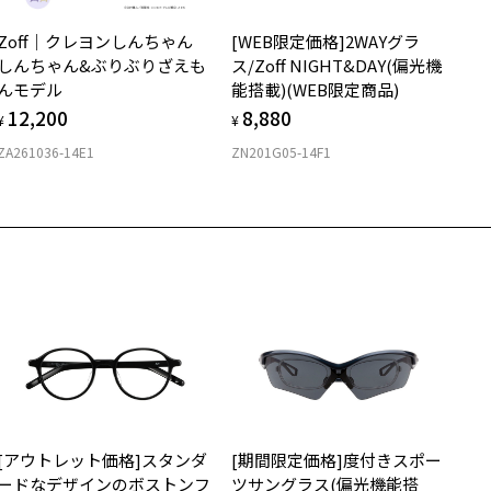
すめいたします。
店舗で度付きにできます
Zoff｜クレヨンしんちゃん
[WEB限定価格]2WAYグラ
購入時に「レンズ交換券」をお選びいただくと、実店舗で度数を測定
上がり寸法
安心3 かかり具合調整無料
しんちゃん&ぶりぶりざえも
ス/Zoff NIGHT&DAY(偏光機
うえ、
んモデル
能搭載)(WEB限定商品)
付きレンズ（標準セットレンズ）へ無料交換いただけます。
 仕上がりの横幅：約133mm
フレームの歪みやかかり具合の調整・クリーニングは、全国の
12,200
8,880
しくはこちら
 仕上がりの縦幅：約41mm
¥
¥
Zoff店舗にていつでも対応いたします。
ZA261036-14E1
ZN201G05-14F1
店舗で度数を測定いただけます
さ
近くのZoff実店舗にて度数を測定いただけます（無料）。
の際は記入用紙をダウンロードしてお使いください。
もっと見る
.4g
メガネ：デモレンズを外した重さ
ダウンロード
サングラス：レンズ込みの重さ
着脱式サングラス：デモレンズ、アタッチメント込みの重さ
イプ
ウエリントン
質
[アウトレット価格]スタンダ
[期間限定価格]度付きスポー
ロント素材：メタル
ードなデザインのボストンフ
ツサングラス(偏光機能搭