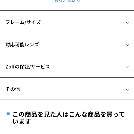
シナモロールをイメージしたカラーと明るいデザイン。
【デザイン】
フレーム/サイズ
好きなキャラクターと玉型から選べるサンリオキャラクターズコレク
ション。
サイズ
すっきりとした印象を与えるスクリントンシェイプ。
対応可能レンズ
丁番部分にはハートのメタルパーツをあしらい、左側にはキャラクタ
53□16-145
ーのフェイスアップが。
A 片方のレンズ横幅：53mm
テンプル（つる）にはロゴとキャラクターがレーザー仕様でデザイン
されています。
Zoffの保証/サービス
B ブリッジ(鼻部分)の横幅：16mm
シナモロールをイメージしたカラーリングで明るい印象に。
C テンプル(つる)の長さ：145mm
※ZY242036（マイメロディ モデル）、ZY242038（クロミ モデル）同
フレームとレンズの合計料金を知りたい方へ
お気に入り
型
その他
Zoffならではの安心サポート
価格シミュレーターはこちら
【付属品】メガネケースとメガネ拭き付き
遠近両用はZoffオンラインストアでは販売しておりません。
全てのメガネ・サングラスに、オリジナルのメガネケースとメガネ拭
お気に入りに追加済です。
ご希望のお客さまは、「レンズ交換券」をお選びのうえ、
きがセット。
お気に入りリストは
こちら
この商品を見た人はこんな商品を買って
安心1 フレーム１年間品質保証
最寄りのZoff実店舗にてレンズをお買い求めください。
います
※柄や色味の出方に個体差があり、画像と異なる場合がございます。
※サングラスやパッケージ品では「レンズ交換券」はお選び
商品不良により生じた破損等の不具合は、お渡し
いただけません。「度無し」をお選びいただき実店舗へご相