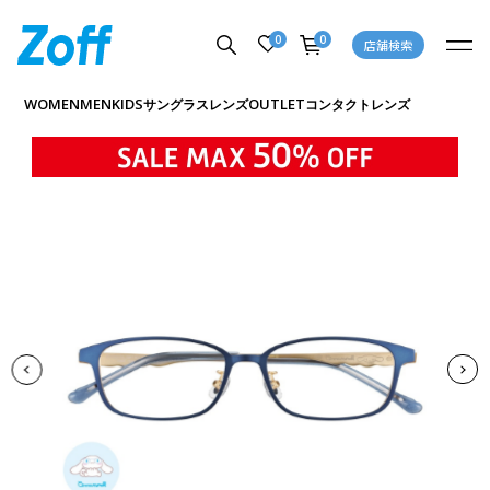
0
0
店舗検索
商品詳細ページへ
WOMEN
MEN
KIDS
OUTLET
サングラス
レンズ
コンタクトレンズ