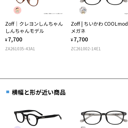
タイプ
ウエリントン
Zoff｜クレヨンしんちゃん
Zoff | ちいかわ COOLmod
しんちゃんモデル
メガネ
材質
7,700
7,700
¥
¥
フロント素材：メタル
ZA261035-43A1
ZC261002-14E1
横幅と形が近い商品