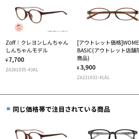
日または発送日より１年間修理又は交換させて頂
Zoff | Sanrio characters 特設ページはこちら
談ください。
きます。
※保証期間内に交換が行われた場合、保証期間は初期の期間から
延長されません。
お持ちのZoffメガネサイズを確認するには？
＜メガネの度数情報がわからない方へ＞
安心2 視力測定無料
Zoff｜クレヨンしんちゃん
[アウトレット価格]WOME
オンラインストアでフレームのみ購入して、
しんちゃんモデル
BASIC(アウトレット店舗
実店舗で度付きにできます
仕上がり寸法
視力の変化を早めに発見するために、定期的な視
商品)
7,700
ご購入時に「レンズ交換券」をお選びいただくと、実店舗で
¥
力測定をおすすめいたします。
3,900
度数を測定のうえ、度付きレンズ（標準セットレンズ）へ無
¥
D 仕上がりの横幅：約137mm
ZA261035-43A1
料交換いただけます。
E 仕上がりの縦幅：約35mm
安心3 かかり具合調整無料
ZA221032-41A1
詳しくはこちら
重さ
フレームの歪みやかかり具合の調整・クリーニン
実店舗で度数を測定いただけます
グは、全国のZoff店舗にていつでも対応いたしま
お近くのZoff実店舗にて度数を測定いただけます（無料）。
す。
16.4g
同じ価格帯で注目されている商品
その際は記入用紙をダウンロードしてお使いください。
※メガネ：デモレンズを外した重さ
※サングラス：レンズ込みの重さ
※着脱式サングラス：デモレンズ、アタッチメント込みの重さ
ダウンロード
もっと見る