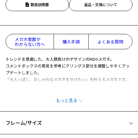
取扱説明書
返品・交換について
メガネ度数が
購入手順
よくある質問
わからない方へ
トレンドを意識した、大人顔負けのデザインのKIDSメガネ。
コメントボックスの意見を参考にクリングス部分を調整しやすくアッ
プデートしました。
「大人っぽく、おしゃれなメガネをかけたい」を叶えるメガネです。
※柄や色味の出方に個体差があり、画像と異なる場合がございます。
Zoff KIDS (ゾフ･キッズ) 特集ページをみる
フレーム/サイズ