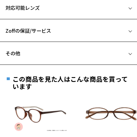
サイズ
対応可能レンズ
46□17-135
A 片方のレンズ横幅：46mm
Zoffの保証/サービス
B ブリッジ(鼻部分)の横幅：17mm
C テンプル(つる)の長さ：135mm
フレームとレンズの合計料金を知りたい方へ
その他
Zoffならではの安心サポート
価格シミュレーターはこちら
お気に入り
遠近両用はZoffオンラインストアでは販売しておりません。
ご希望のお客さまは、「レンズ交換券」をお選びのうえ、
この商品を見た人はこんな商品を買って
安心1 フレーム１年間品質保証
最寄りのZoff実店舗にてレンズをお買い求めください。
います
お気に入りに追加済です。
※サングラスやパッケージ品では「レンズ交換券」はお選び
お気に入りリストは
こちら
商品不良により生じた破損等の不具合は、お渡し
いただけません。「度無し」をお選びいただき実店舗へご相
日または発送日より１年間修理又は交換させて頂
談ください。
きます。
※保証期間内に交換が行われた場合、保証期間は初期の期間から
延長されません。
お持ちのZoffメガネサイズを確認するには？
＜メガネの度数情報がわからない方へ＞