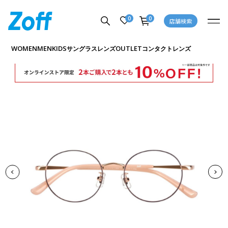
0
0
店舗検索
商品詳細ページへ
WOMEN
MEN
KIDS
OUTLET
サングラス
レンズ
コンタクトレンズ