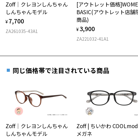
安心2 視力測定無料
Zoff｜クレヨンしんちゃん
[アウトレット価格]WOME
オンラインストアでフレームのみ購入して、
しんちゃんモデル
BASIC(アウトレット店舗
実店舗で度付きにできます
仕上がり寸法
視力の変化を早めに発見するために、定期的な視
商品)
7,700
ご購入時に「レンズ交換券」をお選びいただくと、実店舗で
¥
力測定をおすすめいたします。
3,900
度数を測定のうえ、度付きレンズ（標準セットレンズ）へ無
¥
D 仕上がりの横幅：約128mm
ZA261035-43A1
料交換いただけます。
E 仕上がりの縦幅：約42mm
安心3 かかり具合調整無料
ZA221032-41A1
詳しくはこちら
重さ
フレームの歪みやかかり具合の調整・クリーニン
実店舗で度数を測定いただけます
グは、全国のZoff店舗にていつでも対応いたしま
お近くのZoff実店舗にて度数を測定いただけます（無料）。
す。
12.7g
同じ価格帯で注目されている商品
その際は記入用紙をダウンロードしてお使いください。
※メガネ：デモレンズを外した重さ
※サングラス：レンズ込みの重さ
※着脱式サングラス：デモレンズ、アタッチメント込みの重さ
ダウンロード
もっと見る
タイプ
ボストン
Zoff｜クレヨンしんちゃん
Zoff | ちいかわ COOLmod
しんちゃんモデル
メガネ
材質