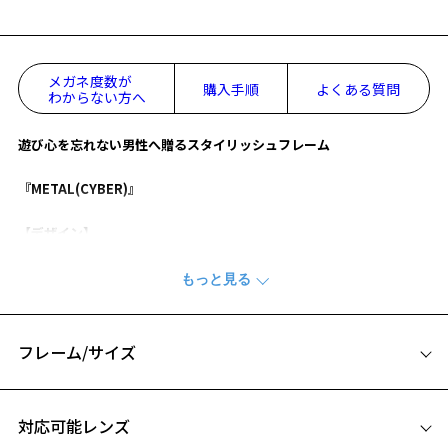
メガネ度数が
購入手順
よくある質問
わからない方へ
遊び心を忘れない男性へ贈るスタイリッシュフレーム
『METAL(CYBER)』
【デザイン】
メタルフレームにしては太めのシートメタルに、繊細なカッティング
を施した遊び心のあるフレームです。
テンプルの適度な太さが横顔の印象を凛々しく引き締めます。
【カラー】
フレーム/サイズ
ZY242013-14F1：マルチ使える定番のブラック。
ZY242013-17F1：スタイリッシュなガンメタ。
サイズ
ZY242013-24F1：落ち着いた印象のレッド。
対応可能レンズ
ZY242013-72F1：カジュアルにも合わせやすいネイビー。