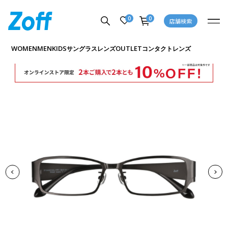
0
0
店舗検索
商品詳細ページへ
WOMEN
MEN
KIDS
OUTLET
サングラス
レンズ
コンタクトレンズ