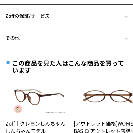
56□16-147
A 片方のレンズ横幅：56mm
【スタイリングポイント】
ワンランク上のアイウェアながらオンオフ問わずお使いいただけま
Zoffの保証/サービス
B ブリッジ(鼻部分)の横幅：16mm
す。
C テンプル(つる)の長さ：147mm
フレームとレンズの合計料金を知りたい方へ
※柄や色味の出方に個体差があり、画像と異なる場合がございます。
その他
Zoffならではの安心サポート
価格シミュレーターはこちら
ビジネス ページをみる
遠近両用はZoffオンラインストアでは販売しておりません。
お気に入り
ご希望のお客さまは、「レンズ交換券」をお選びのうえ、
※アウトレット商品は、販売から一定期間経過した商品などです。キ
この商品を見た人はこんな商品を買って
安心1 フレーム１年間品質保証
ズ、汚れなどがあるB級品ではございません。
最寄りのZoff実店舗にてレンズをお買い求めください。
います
※サングラスやパッケージ品では「レンズ交換券」はお選び
お気に入りに追加済です。
商品不良により生じた破損等の不具合は、お渡し
いただけません。「度無し」をお選びいただき実店舗へご相
お気に入りリストは
こちら
日または発送日より１年間修理又は交換させて頂
談ください。
きます。
※保証期間内に交換が行われた場合、保証期間は初期の期間から
延長されません。
お持ちのZoffメガネサイズを確認するには？
＜メガネの度数情報がわからない方へ＞
安心2 視力測定無料
Zoff｜クレヨンしんちゃん
[アウトレット価格]WOME
オンラインストアでフレームのみ購入して、
しんちゃんモデル
BASIC(アウトレット店舗
実店舗で度付きにできます