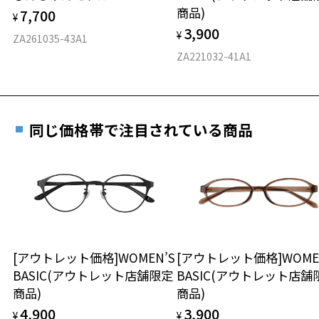
仕上がり寸法
視力の変化を早めに発見するために、定期的な視
商品)
7,700
ご購入時に「レンズ交換券」をお選びいただくと、実店舗で
¥
力測定をおすすめいたします。
3,900
度数を測定のうえ、度付きレンズ（標準セットレンズ）へ無
¥
D 仕上がりの横幅：約141mm
ZA261035-43A1
料交換いただけます。
E 仕上がりの縦幅：約35mm
安心3 かかり具合調整無料
ZA221032-41A1
詳しくはこちら
重さ
フレームの歪みやかかり具合の調整・クリーニン
実店舗で度数を測定いただけます
グは、全国のZoff店舗にていつでも対応いたしま
お近くのZoff実店舗にて度数を測定いただけます（無料）。
す。
22.4g
同じ価格帯で注目されている商品
その際は記入用紙をダウンロードしてお使いください。
※メガネ：デモレンズを外した重さ
※サングラス：レンズ込みの重さ
※着脱式サングラス：デモレンズ、アタッチメント込みの重さ
ダウンロード
もっと見る
タイプ
スクエア
[アウトレット価格]WOMEN’S
[アウトレット価格]WOME
BASIC(アウトレット店舗限定
BASIC(アウトレット店舗
材質
商品)
商品)
フロント素材：メタル
4,900
3,900
¥
¥