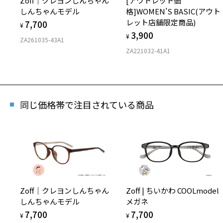
Zoff｜クレヨンしんちゃん
[アウトレット価
しんちゃんモデル
格]WOMEN’S BASIC(アウト
レット店舗限定商品)
7,700
¥
3,900
¥
ZA261035-43A1
ZA221032-41A1
[アウ
品)
商品番
同じ価格帯で注目されている商品
※商品が
※本サー
※ご希望
※「再入
店舗
※人気商
Zoff｜クレヨンしんちゃん
Zoff | ちいかわ COOLmodel
しんちゃんモデル
メガネ
7,700
7,700
¥
¥