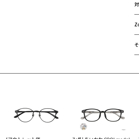
対
54
A
B
Z
C
そ
遠
ご
最
※
せ
「
＜
荷お知らせメールのお申し込み
お知らせメール」はZoffオンラインストア会員さまのみ対象となります。
オ
実