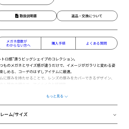
取扱説明書
返品・交換について
メガネ度数が
購入手順
よくある質問
わからない方へ
レトロ感"漂うビッグシェイプのコレクション。
つものメガネとサイズ感が違うだけで、イメージがガラリと変わる姿
楽しめる、コーデのはずしアイテムに最適。
ムに厚みを持たせることで、レンズの厚みをカバーできるデザイン、
タル特有の細さで、アイメイクと好相性。
柄や色味の出方に個体差があり、画像と異なる場合がございます。
LASSIC(クラシック)特集ページをみる
レーム/サイズ
アウトレット商品は、販売から一定期間経過した商品などです。キ
イズ
、汚れなどがあるB級品ではございません。