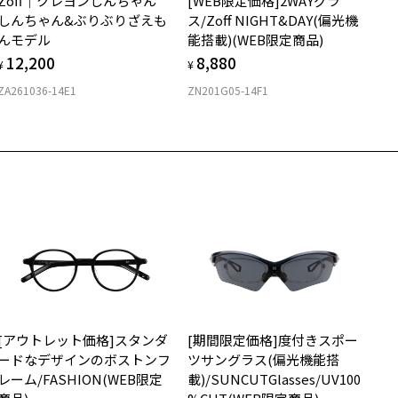
Zoff｜クレヨンしんちゃん
[WEB限定価格]2WAYグラ
購入時に「レンズ交換券」をお選びいただくと、実店舗で度数を測定
上がり寸法
安心3 かかり具合調整無料
しんちゃん&ぶりぶりざえも
ス/Zoff NIGHT&DAY(偏光機
うえ、
んモデル
能搭載)(WEB限定商品)
付きレンズ（標準セットレンズ）へ無料交換いただけます。
 仕上がりの横幅：約143mm
フレームの歪みやかかり具合の調整・クリーニングは、全国の
12,200
8,880
しくはこちら
 仕上がりの縦幅：約48mm
¥
¥
Zoff店舗にていつでも対応いたします。
ZA261036-14E1
ZN201G05-14F1
定商
店舗で度数を測定いただけます
さ
近くのZoff実店舗にて度数を測定いただけます（無料）。
の際は記入用紙をダウンロードしてお使いください。
もっと見る
.3g
メガネ：デモレンズを外した重さ
ダウンロード
サングラス：レンズ込みの重さ
着脱式サングラス：デモレンズ、アタッチメント込みの重さ
イプ
ウエリントン
質
[アウトレット価格]スタンダ
[期間限定価格]度付きスポー
ロント素材：メタル
ードなデザインのボストンフ
ツサングラス(偏光機能搭
レーム/FASHION(WEB限定
載)/SUNCUTGlasses/UV100