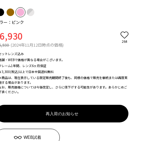
ラー：ピンク
6,930
264
6,930
(2024年11月12日時点の価格)
セットレンズ込み
店舗・WEBで価格が異なる場合がこざいます。
フレーム1年間、レンズ6ヶ月保証
￥3,300(税込)以上で日本全国送料無料
本商品は、現在表示している限定販売期間終了後も、同様の価格で販売を継続または再度実
施する場合があります。
なお、販売価格については今後改定し、さらに値下げする可能性があります。あらかじめご
了承ください。
再入荷のお知らせ
WEB試着