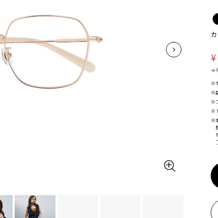
カ
¥
¥
※
※
※
※
※