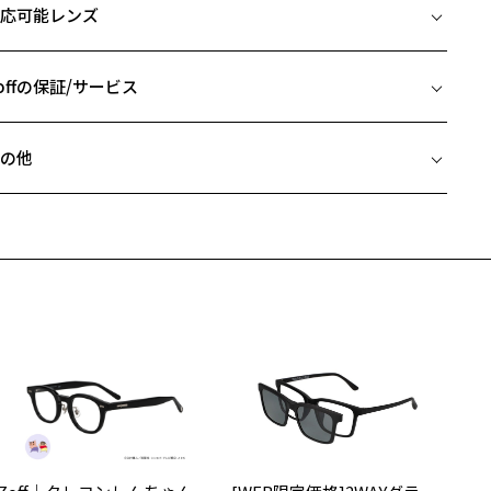
応可能レンズ
□19-145
 片方のレンズ横幅：54mm
 ブリッジ(鼻部分)の横幅：19mm
offの保証/サービス
 テンプル(つる)の長さ：145mm
フレームとレンズの合計料金を知りたい方へ
の他
Zoffならではの安心サポート
価格シミュレーターはこちら
近両用はZoffオンラインストアでは販売しておりません。
希望のお客さまは、「レンズ交換券」をお選びのうえ、
安心1 フレーム１年間品質保証
寄りのZoff実店舗にてレンズをお買い求めください。
サングラスやパッケージ品では「レンズ交換券」はお選びいただけま
商品不良により生じた破損等の不具合は、お渡し日または発送
ん。
日より１年間修理又は交換させて頂きます。
度無し」をお選びいただき実店舗へご相談ください。
※保証期間内に交換が行われた場合、保証期間は初期の期間から延長されま
せん。
安心2 視力測定無料
メガネの度数情報がわからない方へ＞
お持ちのZoffメガネサイズを確認するには？
視力の変化を早めに発見するために、定期的な視力測定をおす
ンラインストアでフレームのみ購入して、
すめいたします。
店舗で度付きにできます