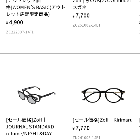
[アウトレット価
Zoff | ちいかわ COOLmodel
ご
仕
格]WOMEN’S BASIC(アウト
メガネ
の
レット店舗限定商品)
7,700
度
D
¥
4,900
詳
E
¥
ZC261002-14E1
お気に入り
ZC222007-14F1
トレット価格]FASHION SPRING TREND(アウトレット店舗限
実
重
商品詳細ページへ
お
お気に入りに追加済です。
そ
号：ZY242010-20E1/フレームカラー：ピンク/単価：￥6,930
13
お気に入りリストは
こちら
※
※
ログインして申し込む
※
タ
再入荷された際にメールでお知らせします。
ビスは商品の購入をお約束するものではありません。
の商品が再入荷しない場合もございますので予めご了承ください。
荷お知らせメール」はZoffオンラインストアで取り扱っている商品が対象となります。
への再入荷ではございませんのでご了承ください。
品に関しては、メール配信後、即完売する場合がございます。
材
[セール価格]Zoff｜
[セール価格]Zoff｜Kirimaru
フ
JOURNAL STANDARD
7,770
¥
relume/NIGHT&DAY
ZN241003-14E1