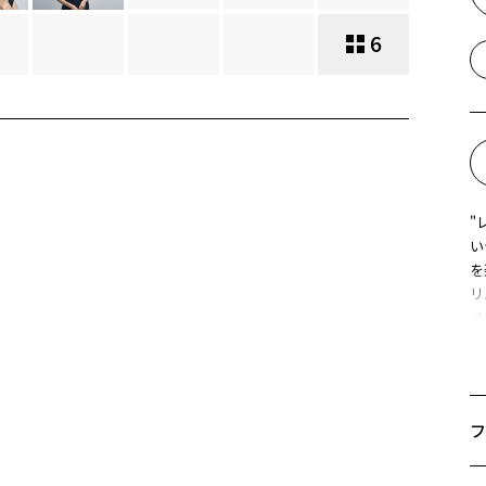
6
"
い
を
リ
メ
※
C
フ
※
サ
ズ