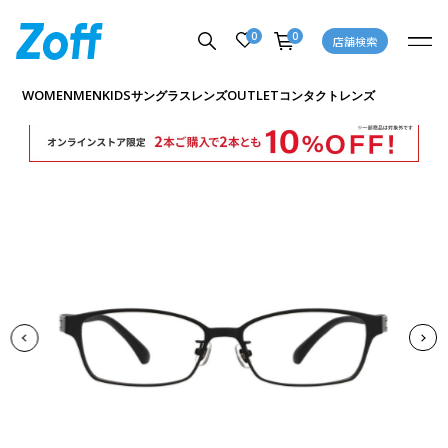
0
0
店舗検索
商品詳細ページへ
WOMEN
MEN
KIDS
OUTLET
サングラス
レンズ
コンタクトレンズ