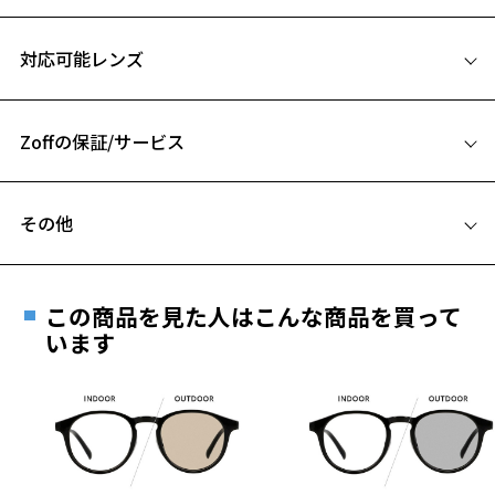
【デザイン】
サイズ
Zoff NIGHT&DAY SELECT専用のメガネフレーム。
対応可能レンズ
男性人気のバネ丁番を搭載したスクエア型のメタルフレーム。
55□16-140
丁番部分のバネ構造によりサイドの締め付けを軽減しているので掛け
A 片方のレンズ横幅：55mm
心地も抜群です。
Zoffの保証/サービス
B ブリッジ(鼻部分)の横幅：16mm
【カラー】
C テンプル(つる)の長さ：140mm
ZY232G19-14F1：定番で使いやすいブラック。
フレームとレンズの合計料金を知りたい方へ
ZY232G19-72F1：落ち着いた印象のネイビー。
その他
Zoffならではの安心サポート
価格シミュレーターはこちら
【スタイリングポイント】
お気に入り
遠近両用はZoffオンラインストアでは販売しておりません。
ビジネスシーンでも使いやすいメタルフレーム。
ご希望のお客さまは、「レンズ交換券」をお選びのうえ、
アタッチメントをつければ、通勤時にもしっかり紫外線対策ができま
この商品を見た人はこんな商品を買って
安心1 フレーム１年間品質保証
す。
最寄りのZoff実店舗にてレンズをお買い求めください。
います
お気に入りに追加済です。
※サングラスやパッケージ品では「レンズ交換券」はお選び
商品不良により生じた破損等の不具合は、お渡し
お気に入りリストは
こちら
※こちらはフレームのみの商品になります。アタッチメントは付きま
いただけません。「度無し」をお選びいただき実店舗へご相
日または発送日より１年間修理又は交換させて頂
せん。
談ください。
きます。
※商品番号：ZY241G03 以外の商品を着けることはできません。
※保証期間内に交換が行われた場合、保証期間は初期の期間から
※柄や色味の出方に個体差があり、画像と異なる場合がございます。
延長されません。
お持ちのZoffメガネサイズを確認するには？