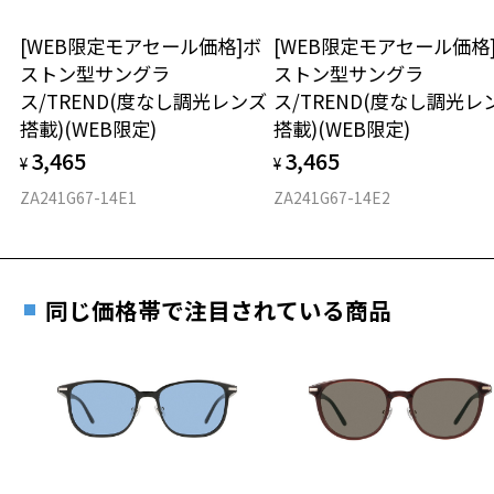
＜メガネの度数情報がわからない方へ＞
Zoff NIGHT & DAY ページをみる
安心2 視力測定無料
[WEB限定モアセール価格]ボ
[WEB限定モアセール価格
オンラインストアでフレームのみ購入して、
＜商品に関する注意事項＞
ストン型サングラ
ストン型サングラ
実店舗で度付きにできます
※フロントアタッチメントは｢カラーレンズ｣になりますので、本体の
仕上がり寸法
視力の変化を早めに発見するために、定期的な視
ス/TREND(度なし調光レンズ
ス/TREND(度なし調光レ
レンズは｢透明レンズ｣がおすすめです。
ご購入時に「レンズ交換券」をお選びいただくと、実店舗で
力測定をおすすめいたします。
搭載)(WEB限定)
搭載)(WEB限定)
※フロントアタッチメントのレンズを交換することはできません。
度数を測定のうえ、度付きレンズ（標準セットレンズ）へ無
D 仕上がりの横幅：約143mm
3,465
3,465
料交換いただけます。
¥
¥
E 仕上がりの縦幅：約37mm
安心3 かかり具合調整無料
詳しくはこちら
ZA241G67-14E1
ZA241G67-14E2
重さ
フレームの歪みやかかり具合の調整・クリーニン
実店舗で度数を測定いただけます
グは、全国のZoff店舗にていつでも対応いたしま
お近くのZoff実店舗にて度数を測定いただけます（無料）。
す。
21.7g
その際は記入用紙をダウンロードしてお使いください。
同じ価格帯で注目されている商品
※メガネ：デモレンズを外した重さ
※サングラス：レンズ込みの重さ
※着脱式サングラス：デモレンズ、アタッチメント込みの重さ
ダウンロード
もっと見る
タイプ
スクエア