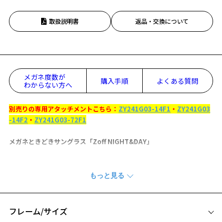
取扱説明書
返品・交換について
メガネ度数が
購入手順
よくある質問
わからない方へ
別売りの専用アタッチメントこちら：
ZY241G03-14F1
・
ZY241G03
-14F2
・
ZY241G03-72F1
メガネときどきサングラス「Zoff NIGHT&DAY」
『Zoff NIGHT&DAY SELECT』
別売りの専用アタッチメントをつけることでワンタッチでサングラス
に。
フレームとアタッチメントの組み合わせは全6通り。自分好みに自由に
カスタマイズができます！
フレーム/サイズ