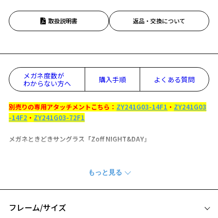
取扱説明書
返品・交換について
メガネ度数が
購入手順
よくある質問
わからない方へ
別売りの専用アタッチメントこちら：
ZY241G03-14F1
・
ZY241G03
-14F2
・
ZY241G03-72F1
メガネときどきサングラス「Zoff NIGHT&DAY」
『Zoff NIGHT&DAY SELECT』
別売りの専用アタッチメントをつけることでワンタッチでサングラス
に。
フレームとアタッチメントの組み合わせは全6通り。自分好みに自由に
カスタマイズができます！
フレーム/サイズ