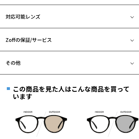
【デザイン】
サイズ
Zoff NIGHT&DAY SELECT専用のメガネフレーム。
対応可能レンズ
男性人気のバネ丁番を搭載したスクエア型のメタルフレーム。
55□16-140
丁番部分のバネ構造によりサイドの締め付けを軽減しているので掛け
A 片方のレンズ横幅：55mm
心地も抜群です。
Zoffの保証/サービス
B ブリッジ(鼻部分)の横幅：16mm
【カラー】
C テンプル(つる)の長さ：140mm
ZY232G19-14F1：定番で使いやすいブラック。
フレームとレンズの合計料金を知りたい方へ
ZY232G19-72F1：落ち着いた印象のネイビー。
その他
Zoffならではの安心サポート
お気に入り
価格シミュレーターはこちら
【スタイリングポイント】
遠近両用はZoffオンラインストアでは販売しておりません。
ビジネスシーンでも使いやすいメタルフレーム。
ご希望のお客さまは、「レンズ交換券」をお選びのうえ、
アタッチメントをつければ、通勤時にもしっかり紫外線対策ができま
この商品を見た人はこんな商品を買って
安心1 フレーム１年間品質保証
お気に入りに追加済です。
す。
最寄りのZoff実店舗にてレンズをお買い求めください。
います
お気に入りリストは
こちら
※サングラスやパッケージ品では「レンズ交換券」はお選び
商品不良により生じた破損等の不具合は、お渡し
※こちらはフレームのみの商品になります。アタッチメントは付きま
いただけません。「度無し」をお選びいただき実店舗へご相
日または発送日より１年間修理又は交換させて頂
せん。
談ください。
きます。
※商品番号：ZY241G03 以外の商品を着けることはできません。
※保証期間内に交換が行われた場合、保証期間は初期の期間から
※柄や色味の出方に個体差があり、画像と異なる場合がございます。
延長されません。
お持ちのZoffメガネサイズを確認するには？