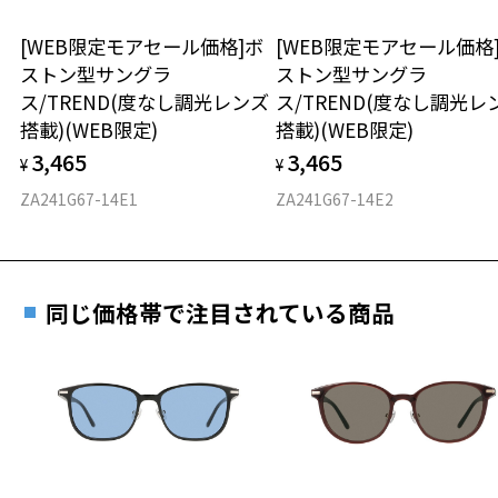
＜メガネの度数情報がわからない方へ＞
Zoff NIGHT & DAY ページをみる
安心2 視力測定無料
[WEB限定モアセール価格]ボ
[WEB限定モアセール価格
オンラインストアでフレームのみ購入して、
＜商品に関する注意事項＞
ストン型サングラ
ストン型サングラ
実店舗で度付きにできます
※フロントアタッチメントは｢カラーレンズ｣になりますので、本体の
仕上がり寸法
視力の変化を早めに発見するために、定期的な視
ス/TREND(度なし調光レンズ
ス/TREND(度なし調光レ
レンズは｢透明レンズ｣がおすすめです。
ご購入時に「レンズ交換券」をお選びいただくと、実店舗で
力測定をおすすめいたします。
搭載)(WEB限定)
搭載)(WEB限定)
※フロントアタッチメントのレンズを交換することはできません。
度数を測定のうえ、度付きレンズ（標準セットレンズ）へ無
D 仕上がりの横幅：約143mm
3,465
3,465
料交換いただけます。
¥
¥
E 仕上がりの縦幅：約37mm
安心3 かかり具合調整無料
詳しくはこちら
ZA241G67-14E1
ZA241G67-14E2
重さ
フレームの歪みやかかり具合の調整・クリーニン
実店舗で度数を測定いただけます
グは、全国のZoff店舗にていつでも対応いたしま
お近くのZoff実店舗にて度数を測定いただけます（無料）。
す。
21.7g
その際は記入用紙をダウンロードしてお使いください。
同じ価格帯で注目されている商品
※メガネ：デモレンズを外した重さ
※サングラス：レンズ込みの重さ
※着脱式サングラス：デモレンズ、アタッチメント込みの重さ
ダウンロード
もっと見る
タイプ
スクエア