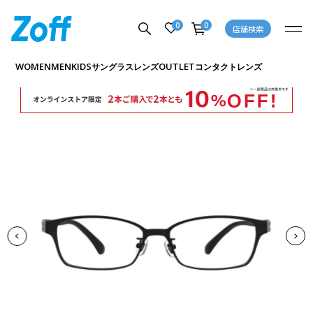
0
0
店舗検索
商品詳細ページへ
WOMEN
MEN
KIDS
OUTLET
サングラス
レンズ
コンタクトレンズ