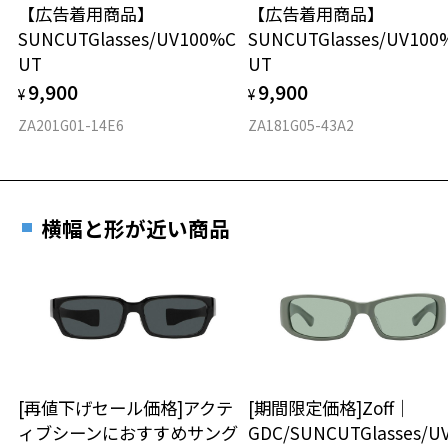
【広告着用商品】
【広告着用商品】
材質
SUNCUTGlasses/UV100%C
SUNCUTGlasses/UV100
UT
UT
フロント素材：メタル
9,900
9,900
¥
¥
ZA201G01-14E6
ZA181G05-43A2
横幅と形が近い商品
[再値下げセール価格]アクテ
[期間限定価格]Zoff｜
ィブシーンにおすすめサング
GDC/SUNCUTGlasses/U