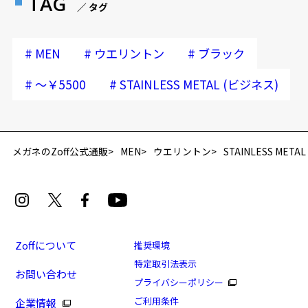
TAG
／ タグ
#
#
#
MEN
ウエリントン
ブラック
#
#
～￥5500
STAINLESS METAL (ビジネス)
再入荷お知らせメールのお申し込み
「再入荷お知らせメール」はZoffオンラインストア会員さまのみ対象となります。
メガネのZoff公式通販
MEN
ウエリントン
STAINLESS META
Zoffについて
推奨環境
特定取引法表示
お問い合わせ
[再値下げセール価格]初めてのメガネにもおすすめの
プライバシーポリシー
ウェリントンフレーム/ビジネス
ご利用条件
企業情報