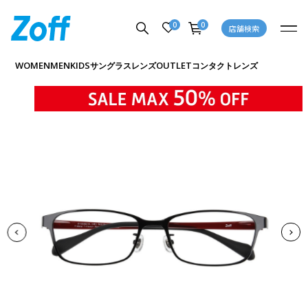
0
0
店舗検索
商品詳細ページへ
WOMEN
MEN
KIDS
OUTLET
サングラス
レンズ
コンタクトレンズ