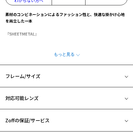
わからない方へ
素材のコンビネーションによるファッション性と、快適な掛かけ心地
を両立した一本
『SHEETMETAL』
【デザイン】
メガネが初めての方にもおすすめ。
あらゆるライフスタイルの方にフィットするデザイン。
フロントにはメタル、テンプルには軽量で柔軟性に富んだフレンチプ
ラスチックを使用しました。
フレーム/サイズ
耳元はラバー素材で、セルフでご調整いただけます。
サイズ
【カラー】
対応可能レンズ
ZY232021-14E1：マルチに使える定番のブラック。
お気に入り
56□18-142
ZY232021-14F1：マルチに使える定番のマットブラック。
A 片方のレンズ横幅：56mm
ZY232021-15F1：スマートな印象のシルバー。
ZY232021-72F1：他カラーと相性も良く馴染みやすいネイビー。
Zoffの保証/サービス
B ブリッジ(鼻部分)の横幅：18mm
お気に入りに追加済です。
C テンプル(つる)の長さ：142mm
お気に入りリストは
こちら
【スタイリングポイント】