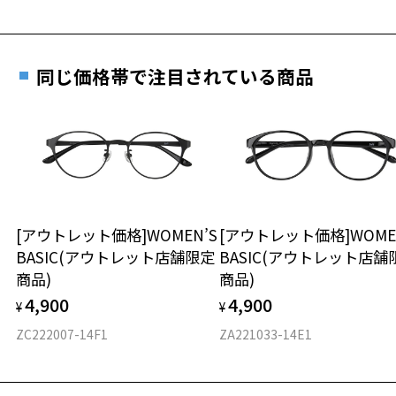
詳しくはこちら
重さ
フレームの歪みやかかり具合の調整・クリーニン
実店舗で度数を測定いただけます
グは、全国のZoff店舗にていつでも対応いたしま
お近くのZoff実店舗にて度数を測定いただけます（無料）。
す。
13.5g
同じ価格帯で注目されている商品
その際は記入用紙をダウンロードしてお使いください。
※メガネ：デモレンズを外した重さ
※サングラス：レンズ込みの重さ
※着脱式サングラス：デモレンズ、アタッチメント込みの重さ
ダウンロード
もっと見る
タイプ
ウエリントン
[アウトレット価格]WOMEN’S
[アウトレット価格]WOME
BASIC(アウトレット店舗限定
BASIC(アウトレット店舗
材質
商品)
商品)
フロント素材：メタル/French Plastic
4,900
4,900
¥
¥
ZC222007-14F1
ZA221033-14E1