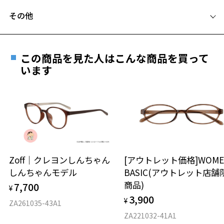
フレームとレンズの合計料金を知りたい方へ
定番のデザインなのでトレンドに左右されず長い間ご愛用いただけま
その他
す。
Zoffならではの安心サポート
価格シミュレーターはこちら
ビジネスシーンはもちろん、オフタイムでもかっちりした印象を与え
遠近両用はZoffオンラインストアでは販売しておりません。
たい方にもおすすめです。
ご希望のお客さまは、「レンズ交換券」をお選びのうえ、
この商品を見た人はこんな商品を買って
安心1 フレーム１年間品質保証
※柄や色味の出方に個体差があり、画像と異なる場合がございます。
最寄りのZoff実店舗にてレンズをお買い求めください。
います
※サングラスやパッケージ品では「レンズ交換券」はお選び
商品不良により生じた破損等の不具合は、お渡し
ビジネス ページをみる
いただけません。「度無し」をお選びいただき実店舗へご相
日または発送日より１年間修理又は交換させて頂
談ください。
きます。
※保証期間内に交換が行われた場合、保証期間は初期の期間から
延長されません。
お持ちのZoffメガネサイズを確認するには？
＜メガネの度数情報がわからない方へ＞
安心2 視力測定無料
Zoff｜クレヨンしんちゃん
[アウトレット価格]WOME
オンラインストアでフレームのみ購入して、
しんちゃんモデル
BASIC(アウトレット店舗
実店舗で度付きにできます
仕上がり寸法
視力の変化を早めに発見するために、定期的な視
商品)
7,700
ご購入時に「レンズ交換券」をお選びいただくと、実店舗で
¥
力測定をおすすめいたします。
3,900
度数を測定のうえ、度付きレンズ（標準セットレンズ）へ無
¥
D 仕上がりの横幅：約145mm
ZA261035-43A1
料交換いただけます。
E 仕上がりの縦幅：約34mm
安心3 かかり具合調整無料
ZA221032-41A1