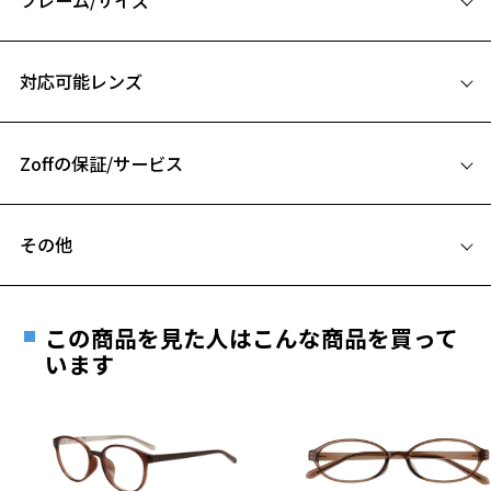
な「ドナルドダック」
彼らの可愛らしさが詰まったZoffでしか手に入らないアイウェアコレ
サイズ
クション
対応可能レンズ
48□20-145
【デザイン】
A 片方のレンズ横幅：48mm
彼らの大好きなどんぐりやピーナッツのメタルパーツをサイドのポイ
ントに。
Zoffの保証/サービス
B ブリッジ(鼻部分)の横幅：20mm
ウッド調のテンプル(つる)の内側にはZoffならではの描きおろしオリジ
C テンプル(つる)の長さ：145mm
ナルイラストが焼き印風に。
フレームとレンズの合計料金を知りたい方へ
いたずら中のチップとデールの表情とつる先端のキュートなサインは
お気に入り
その他
ファン必見！
Zoffならではの安心サポート
価格シミュレーターはこちら
秋のアウトドアファッションに取り入れていただくのもおすすめのデ
遠近両用はZoffオンラインストアでは販売しておりません。
ザインです。
お気に入りに追加済です。
ご希望のお客さまは、「レンズ交換券」をお選びのうえ、
この商品を見た人はこんな商品を買って
お気に入りリストは
こちら
安心1 フレーム１年間品質保証
【カラー】
最寄りのZoff実店舗にてレンズをお買い求めください。
います
ZY232014-43E1：様々なシーンで使いやすいブラウン。
※サングラスやパッケージ品では「レンズ交換券」はお選び
商品不良により生じた破損等の不具合は、お渡し
ZY232014-49E1：こなれ感のあるべっ甲ブラウン。
いただけません。「度無し」をお選びいただき実店舗へご相
日または発送日より１年間修理又は交換させて頂
ZY232014-64F1：ナチュラルな印象のオリーブ。
談ください。
きます。
※保証期間内に交換が行われた場合、保証期間は初期の期間から
【付属品】オリジナルケース＆メガネ拭きセット