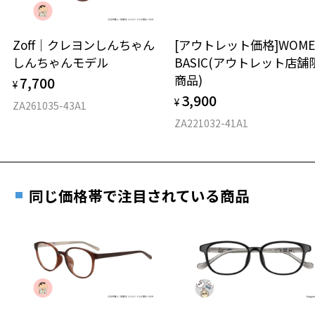
延長されません。
「チップとデール」と「ドナルド」の描きおろしオリジナルイラスト
お持ちのZoffメガネサイズを確認するには？
＜メガネの度数情報がわからない方へ＞
が入った、Zoff でしか手に入らないグッズです。
安心2 視力測定無料
Zoff｜クレヨンしんちゃん
[アウトレット価格]WOME
オンラインストアでフレームのみ購入して、
※柄や色味の出方に個体差があり、画像と異なる場合がございます。
しんちゃんモデル
BASIC(アウトレット店舗
実店舗で度付きにできます
※オリジナルケースとメガネ拭きがセットになります。
仕上がり寸法
視力の変化を早めに発見するために、定期的な視
商品)
7,700
ご購入時に「レンズ交換券」をお選びいただくと、実店舗で
¥
力測定をおすすめいたします。
"Donald ＆ Chip ’n Dale"特設ページをみる
3,900
度数を測定のうえ、度付きレンズ（標準セットレンズ）へ無
¥
D 仕上がりの横幅：約133mm
ZA261035-43A1
料交換いただけます。
E 仕上がりの縦幅：約44mm
安心3 かかり具合調整無料
ZA221032-41A1
詳しくはこちら
重さ
フレームの歪みやかかり具合の調整・クリーニン
実店舗で度数を測定いただけます
グは、全国のZoff店舗にていつでも対応いたしま
お近くのZoff実店舗にて度数を測定いただけます（無料）。
す。
15.6g
同じ価格帯で注目されている商品
その際は記入用紙をダウンロードしてお使いください。
※メガネ：デモレンズを外した重さ
※サングラス：レンズ込みの重さ
※着脱式サングラス：デモレンズ、アタッチメント込みの重さ
ダウンロード
もっと見る
タイプ
ボストン