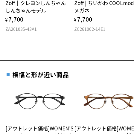
Zoff｜クレヨンしんちゃん
Zoff | ちいかわ COOLmod
しんちゃんモデル
メガネ
材質
7,700
7,700
¥
¥
フロント素材：メタル / アセテート
ZA261035-43A1
ZC261002-14E1
横幅と形が近い商品
[アウトレット価格]WOMEN’S
[アウトレット価格]WOME