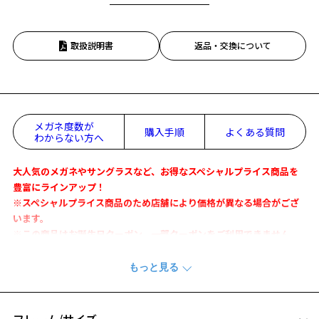
取扱説明書
返品・交換について
メガネ度数が
購入手順
よくある質問
わからない方へ
大人気のメガネやサングラスなど、お得なスペシャルプライス商品を
豊富にラインアップ！
※スペシャルプライス商品のため店舗により価格が異なる場合がござ
います。
※この商品はお誕生日クーポン、一部クーポンをご利用できません。
いたずら好きなチップ＆デールの魅力を詰め込んだメガネ
『Disney “Donald ＆ Chip ’n Dale”』
いたずら好きの「チップ＆デール」と彼らに翻弄されながらも仲良し
フレーム/サイズ