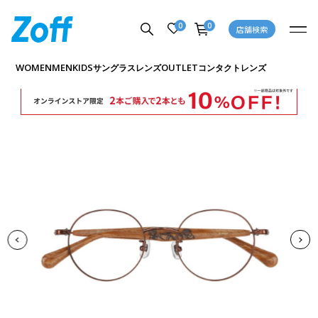
0
0
店舗検索
商品詳細ページへ
WOMEN
MEN
KIDS
OUTLET
サングラス
レンズ
コンタクトレンズ