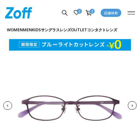
0
0
店舗検索
商品詳細ページへ
WOMEN
MEN
KIDS
OUTLET
サングラス
レンズ
コンタクトレンズ