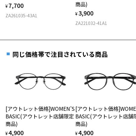
商品)
7,700
WOMEN’S BASIC 特集ページをみる
ご購入時に「レンズ交換券」をお選びいただくと、実店舗で
¥
力測定をおすすめいたします。
3,900
度数を測定のうえ、度付きレンズ（標準セットレンズ）へ無
¥
D 仕上がりの横幅：約133mm
ZA261035-43A1
料交換いただけます。
E 仕上がりの縦幅：約35mm
安心3 かかり具合調整無料
ZA221032-41A1
詳しくはこちら
重さ
フレームの歪みやかかり具合の調整・クリーニン
実店舗で度数を測定いただけます
グは、全国のZoff店舗にていつでも対応いたしま
お近くのZoff実店舗にて度数を測定いただけます（無料）。
す。
10.6g
同じ価格帯で注目されている商品
その際は記入用紙をダウンロードしてお使いください。
※メガネ：デモレンズを外した重さ
※サングラス：レンズ込みの重さ
※着脱式サングラス：デモレンズ、アタッチメント込みの重さ
ダウンロード
もっと見る
タイプ
スクエア
[アウトレット価格]WOMEN’S
[アウトレット価格]WOME
BASIC(アウトレット店舗限定
BASIC(アウトレット店舗
材質
商品)
商品)
フロント素材：メタル
4,900
4,900
¥
¥