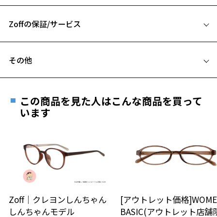
女性の顔幅を意識したサイズ感と曲線ラインできちんと感＋優しいイ
A 片方のレンズ横幅：51mm
メージに。
お気に入りに追加済です。
ほどよいサイズ感で、手元用や初めてメガネを使う方にもおすすめで
Zoffの保証/サービス
B ブリッジ(鼻部分)の横幅：17mm
お気に入りリストは
こちら
す。
C テンプル(つる)の長さ：144mm
フレームとレンズの合計料金を知りたい方へ
【カラー】
その他
ZY232003-14F1：マルチに使える定番のブラック。
Zoffならではの安心サポート
価格シミュレーターはこちら
ZY232003-43F1：落ち着いた雰囲気のブラウン。
遠近両用はZoffオンラインストアでは販売しておりません。
ZY232003-72F1：静かで落ち着いた印象のネイビー。
ご希望のお客さまは、「レンズ交換券」をお選びのうえ、
ZY232003-81F1：上品な雰囲気のパープル。
この商品を見た人はこんな商品を買って
安心1 フレーム１年間品質保証
最寄りのZoff実店舗にてレンズをお買い求めください。
います
【スタイリングポイント】
※サングラスやパッケージ品では「レンズ交換券」はお選び
商品不良により生じた破損等の不具合は、お渡し
シンプルなデザインなので様々なシーンでお使いいただけます。
いただけません。「度無し」をお選びいただき実店舗へご相
日または発送日より１年間修理又は交換させて頂
細めのシルエットでなじみも良く、オフィスカジュアルやデイリーで
談ください。
きます。
も◎
※保証期間内に交換が行われた場合、保証期間は初期の期間から
知的でスマートな印象を演出してくれるスクエアフレームはビジネス
延長されません。
シーンには特におすすめです。
お持ちのZoffメガネサイズを確認するには？
＜メガネの度数情報がわからない方へ＞
※柄や色味の出方に個体差があり、画像と異なる場合がございます。
安心2 視力測定無料
Zoff｜クレヨンしんちゃん
[アウトレット価格]WOME
オンラインストアでフレームのみ購入して、
※この商品は一部店舗で販売している商品になります。
しんちゃんモデル
BASIC(アウトレット店舗
実店舗で度付きにできます
仕上がり寸法
視力の変化を早めに発見するために、定期的な視