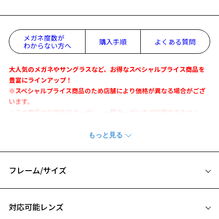
メガネ度数が
購入手順
よくある質問
わからない方へ
大人気のメガネやサングラスなど、お得なスペシャルプライス商品を
豊富にラインアップ！
※スペシャルプライス商品のため店舗により価格が異なる場合がござ
います。
※この商品はお誕生日クーポン、一部クーポンをご利用できません。
細めシルエットでマルチに使いやすいメタルフレーム
『SUPER LIGHT METAL』
フレーム/サイズ
【デザイン】
耳と鼻にかかる重量負担が均等になるようなデザインになっていま
サイズ
す。
お気に入り
対応可能レンズ
リムを可能な限り細くし、かけた時に自然な印象になるよう設計。
51□17-144