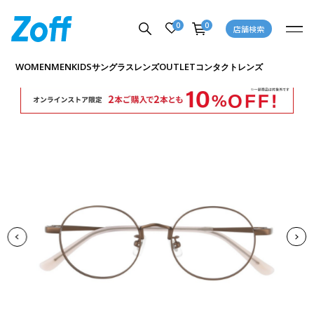
0
0
店舗検索
商品詳細ページへ
WOMEN
MEN
KIDS
OUTLET
サングラス
レンズ
コンタクトレンズ