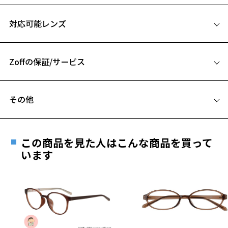
Zoff KIDS (ゾフ･キッズ) 特集ページをみる
サイズ
対応可能レンズ
46□17-135
A 片方のレンズ横幅：46mm
Zoffの保証/サービス
B ブリッジ(鼻部分)の横幅：17mm
C テンプル(つる)の長さ：135mm
フレームとレンズの合計料金を知りたい方へ
その他
お気に入り
Zoffならではの安心サポート
価格シミュレーターはこちら
遠近両用はZoffオンラインストアでは販売しておりません。
お気に入りに追加済です。
ご希望のお客さまは、「レンズ交換券」をお選びのうえ、
この商品を見た人はこんな商品を買って
安心1 フレーム１年間品質保証
お気に入りリストは
こちら
最寄りのZoff実店舗にてレンズをお買い求めください。
います
※サングラスやパッケージ品では「レンズ交換券」はお選び
商品不良により生じた破損等の不具合は、お渡し
いただけません。「度無し」をお選びいただき実店舗へご相
日または発送日より１年間修理又は交換させて頂
談ください。
きます。
※保証期間内に交換が行われた場合、保証期間は初期の期間から
延長されません。
お持ちのZoffメガネサイズを確認するには？
＜メガネの度数情報がわからない方へ＞