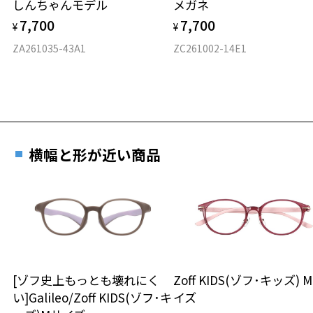
しんちゃんモデル
メガネ
材質
7,700
7,700
¥
¥
フロント素材：メタル
ZA261035-43A1
ZC261002-14E1
横幅と形が近い商品
[ゾフ史上もっとも壊れにく
Zoff KIDS(ゾフ･キッズ) 
い]Galileo/Zoff KIDS(ゾフ･キ
イズ