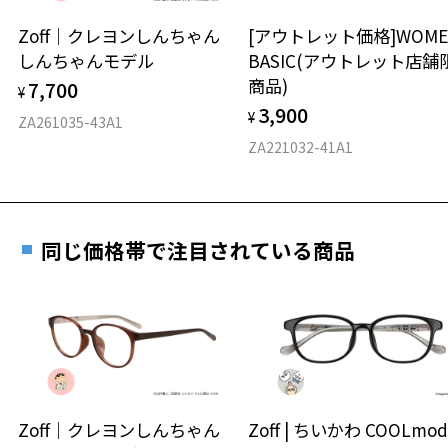
安心2 視力測定無料
Zoff｜クレヨンしんちゃん
[アウトレット価格]WOME
オンラインストアでフレームのみ購入して、
しんちゃんモデル
BASIC(アウトレット店舗
実店舗で度付きにできます
仕上がり寸法
視力の変化を早めに発見するために、定期的な視
商品)
7,700
ご購入時に「レンズ交換券」をお選びいただくと、実店舗で
¥
力測定をおすすめいたします。
3,900
度数を測定のうえ、度付きレンズ（標準セットレンズ）へ無
¥
D 仕上がりの横幅：約128mm
ZA261035-43A1
料交換いただけます。
E 仕上がりの縦幅：約42mm
安心3 かかり具合調整無料
ZA221032-41A1
詳しくはこちら
重さ
フレームの歪みやかかり具合の調整・クリーニン
実店舗で度数を測定いただけます
グは、全国のZoff店舗にていつでも対応いたしま
お近くのZoff実店舗にて度数を測定いただけます（無料）。
す。
13.1g
同じ価格帯で注目されている商品
その際は記入用紙をダウンロードしてお使いください。
※メガネ：デモレンズを外した重さ
※サングラス：レンズ込みの重さ
※着脱式サングラス：デモレンズ、アタッチメント込みの重さ
ダウンロード
もっと見る
タイプ
ボストン
Zoff｜クレヨンしんちゃん
Zoff | ちいかわ COOLmod