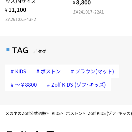
ッズ)Mサイズ
8,800
¥
11,100
¥
ZA241017-22A1
ZA261025-43F2
TAG
／ タグ
#
#
#
KIDS
ボストン
ブラウン(マット)
#
#
～￥8800
Zoff KIDS (ゾフ･キッズ)
再入荷お知らせメールのお申し込み
「再入荷お知らせメール」はZoffオンラインストア会員さまのみ対象となります。
メガネのZoff公式通販
KIDS
ボストン
Zoff KIDS (ゾフ･キッズ