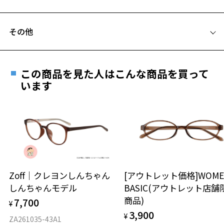
ZY222007-14F1：定番のオールブラック
C テンプル(つる)の長さ：145mm
ZY222007-14E1：テンプルがゴールドのアクセサリー感覚で使えるブ
フレームとレンズの合計料金を知りたい方へ
ラック
その他
ZY222007-21E1：肌なじみの良いピンク
Zoffならではの安心サポート
価格シミュレーターはこちら
ZY222007-15E1：アクセサリーのように取り入れられるシルバー
遠近両用はZoffオンラインストアでは販売しておりません。
お気に入り
ご希望のお客さまは、「レンズ交換券」をお選びのうえ、
ブラックとはマットカラーでシャープな印象になりすぎず、やわらか
この商品を見た人はこんな商品を買って
安心1 フレーム１年間品質保証
さを。
最寄りのZoff実店舗にてレンズをお買い求めください。
います
フレームと先セル（耳にかける部分）の微配色もポイント。
※サングラスやパッケージ品では「レンズ交換券」はお選び
お気に入りに追加済です。
商品不良により生じた破損等の不具合は、お渡し
お気に入りリストは
こちら
いただけません。「度無し」をお選びいただき実店舗へご相
日または発送日より１年間修理又は交換させて頂
【スタイリングポイント】
談ください。
きます。
シンプルなデザインでお洋服合わせに悩まずお使いいただける逸品。
※保証期間内に交換が行われた場合、保証期間は初期の期間から
細身のメタルフレームはオフィスシーンでも気軽にお使いいただけま
延長されません。
す。
お持ちのZoffメガネサイズを確認するには？
＜メガネの度数情報がわからない方へ＞
シンプルながらこなれ感があるので、トレンドのスタイルとも好相
性！
安心2 視力測定無料
Zoff｜クレヨンしんちゃん
[アウトレット価格]WOME
オンラインストアでフレームのみ購入して、
ピアスやネックレスなどのアクセサリー合わせもしていただきやすい
しんちゃんモデル
BASIC(アウトレット店舗
実店舗で度付きにできます
アイテムで、ON/OFF問わずお使いいただけます。
仕上がり寸法
視力の変化を早めに発見するために、定期的な視
商品)
7,700
ご購入時に「レンズ交換券」をお選びいただくと、実店舗で
¥
力測定をおすすめいたします。
※柄や色味の出方に個体差があり、画像と異なる場合がございます。
3,900
度数を測定のうえ、度付きレンズ（標準セットレンズ）へ無
¥
D 仕上がりの横幅：約138mm
ZA261035-43A1