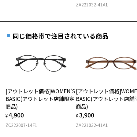
料交換いただけます。
E 仕上がりの縦幅：約50mm
安心3 かかり具合調整無料
ZA221032-41A1
CLASSIC(クラシック) 特集ページをみる
詳しくはこちら
重さ
フレームの歪みやかかり具合の調整・クリーニン
※アウトレット商品は、販売から一定期間経過した商品などです。キ
実店舗で度数を測定いただけます
グは、全国のZoff店舗にていつでも対応いたしま
ズ、汚れなどがあるB級品ではございません。
お近くのZoff実店舗にて度数を測定いただけます（無料）。
す。
14.2g
同じ価格帯で注目されている商品
その際は記入用紙をダウンロードしてお使いください。
※メガネ：デモレンズを外した重さ
※サングラス：レンズ込みの重さ
※着脱式サングラス：デモレンズ、アタッチメント込みの重さ
ダウンロード
もっと見る
タイプ
ラウンド
[アウトレット価格]WOMEN’S
[アウトレット価格]WOME
BASIC(アウトレット店舗限定
BASIC(アウトレット店舗
材質
商品)
商品)
フロント素材：メタル
4,900
3,900
¥
¥
ZC222007-14F1
ZA221032-41A1