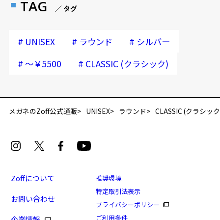
TAG
／ タグ
#
#
#
UNISEX
ラウンド
シルバー
#
#
～￥5500
CLASSIC (クラシック)
再入荷お知らせメールのお申し込み
「再入荷お知らせメール」はZoffオンラインストア会員さまのみ対象となります。
メガネのZoff公式通販
UNISEX
ラウンド
CLASSIC (クラシック
Zoffについて
推奨環境
特定取引法表示
お問い合わせ
[アウトレット価格]やわらかな印象のメタルフレー
プライバシーポリシー
ム/CLASSIC
ご利用条件
企業情報