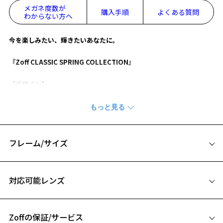
メガネ度数が
購入手順
よくある質問
わからない方へ
今を楽しみたい、輝きたいあなたに。
『Zoff CLASSIC SPRING COLLECTION』
【デザイン】
小顔効果が期待できるビッグシェイプとやわらかなパステルカラーで
トレンド感のある印象をお顔まわりから取り入れらる逸品。
丸みのあるフレームがおしゃれで人気のラウンド型はかけるだけでこ
なれた雰囲気に。
さりげない光沢と華奢なメタルフレームでアクセサリー感覚でお使い
フレーム/サイズ
いただけるので、普段コンタクトの方や、だてメガネにもおすすめ。
パステルカラーと丸みのあるラウンド型で優しくやわらかい印象を与
サイズ
えてくれます。
対応可能レンズ
52□19-145
【カラー】
A 片方のレンズ横幅：52mm
お使いいただきやすいカラー展開で男女ともにお使いやすいカラー展
開
Zoffの保証/サービス
B ブリッジ(鼻部分)の横幅：19mm