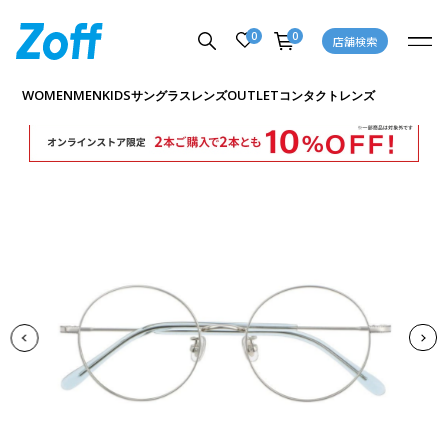
0
0
店舗検索
商品詳細ページへ
WOMEN
MEN
KIDS
OUTLET
サングラス
レンズ
コンタクトレンズ