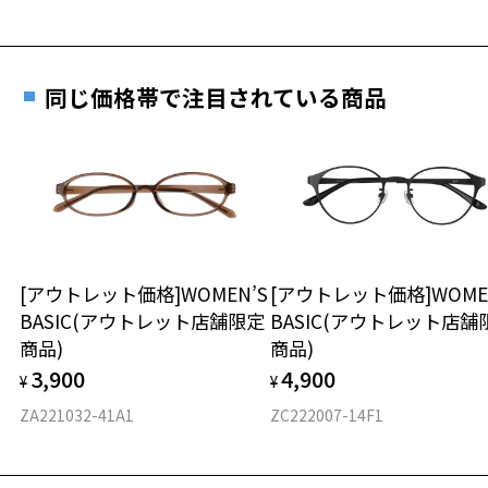
詳しくはこちら
重さ
フレームの歪みやかかり具合の調整・クリーニン
実店舗で度数を測定いただけます
グは、全国のZoff店舗にていつでも対応いたしま
お近くのZoff実店舗にて度数を測定いただけます（無料）。
す。
14g
同じ価格帯で注目されている商品
その際は記入用紙をダウンロードしてお使いください。
※メガネ：デモレンズを外した重さ
※サングラス：レンズ込みの重さ
※着脱式サングラス：デモレンズ、アタッチメント込みの重さ
ダウンロード
もっと見る
タイプ
その他
[アウトレット価格]WOMEN’S
[アウトレット価格]WOME
BASIC(アウトレット店舗限定
BASIC(アウトレット店舗
材質
商品)
商品)
フロント素材：メタル
3,900
4,900
¥
¥
ZA221032-41A1
ZC222007-14F1