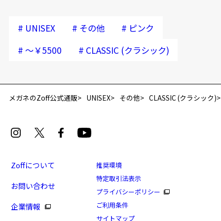
#
#
#
UNISEX
その他
ピンク
#
#
～￥5500
CLASSIC (クラシック)
再入荷お知らせメールのお申し込み
「再入荷お知らせメール」はZoffオンラインストア会員さまのみ対象となります。
メガネのZoff公式通販
UNISEX
その他
CLASSIC (クラシック)
Zoffについて
推奨環境
特定取引法表示
お問い合わせ
プライバシーポリシー
[アウトレット価格]CLASSIC(クラシック)
ご利用条件
企業情報
商品番号：ZY222006-21E1/フレームカラー：ピンク/単
サイトマップ