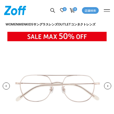
0
0
店舗検索
商品詳細ページへ
WOMEN
MEN
KIDS
OUTLET
サングラス
レンズ
コンタクトレンズ