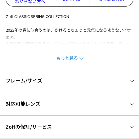
わからない方へ
Zoff CLASSIC SPRING COLLECTION
2022年の春に似合うのは、かけるとちょっと元気になるようなアイウ
ェア。
小顔効果が期待できるビッグシェイプややわらかなパステルカラーな
どの、今季のファッショントレンドから生まれたフレームたち。
今を楽しみたい、輝きたいあなたに。
※柄や色味の出方に個体差があり、画像と異なる場合がございます。
フレーム/サイズ
CLASSIC(クラシック) 特集ページをみる
サイズ
※アウトレット商品は、販売から一定期間経過した商品などです。キ
対応可能レンズ
ズ、汚れなどがあるB級品ではございません。
53□17-145
A 片方のレンズ横幅：53mm
Zoffの保証/サービス
B ブリッジ(鼻部分)の横幅：17mm
C テンプル(つる)の長さ：145mm