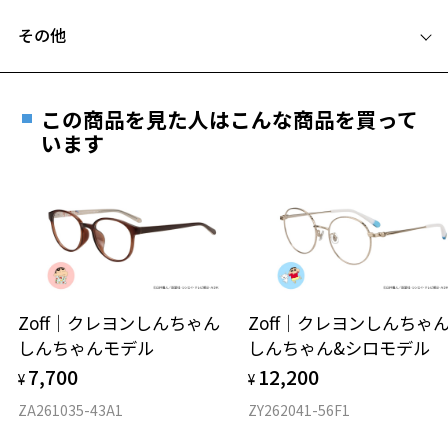
フレームとレンズの合計料金を知りたい方へ
その他
Zoffならではの安心サポート
価格シミュレーターはこちら
遠近両用はZoffオンラインストアでは販売しておりません。
お気に入り
ご希望のお客さまは、「レンズ交換券」をお選びのうえ、
この商品を見た人はこんな商品を買って
安心1 フレーム１年間品質保証
最寄りのZoff実店舗にてレンズをお買い求めください。
います
※サングラスやパッケージ品では「レンズ交換券」はお選び
商品不良により生じた破損等の不具合は、お渡し
お気に入りに追加済です。
いただけません。「度無し」をお選びいただき実店舗へご相
日または発送日より１年間修理又は交換させて頂
お気に入りリストは
こちら
談ください。
きます。
※保証期間内に交換が行われた場合、保証期間は初期の期間から
延長されません。
お持ちのZoffメガネサイズを確認するには？
＜メガネの度数情報がわからない方へ＞
安心2 視力測定無料
Zoff｜クレヨンしんちゃん
Zoff｜クレヨンしんち
オンラインストアでフレームのみ購入して、
しんちゃんモデル
しんちゃん&シロモデル
実店舗で度付きにできます
仕上がり寸法
視力の変化を早めに発見するために、定期的な視
7,700
12,200
ご購入時に「レンズ交換券」をお選びいただくと、実店舗で
¥
¥
力測定をおすすめいたします。
度数を測定のうえ、度付きレンズ（標準セットレンズ）へ無
D 仕上がりの横幅：約137mm
ZA261035-43A1
ZY262041-56F1
料交換いただけます。
E 仕上がりの縦幅：約46mm
安心3 かかり具合調整無料