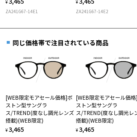
3,465
3,465
料交換いただけます。
¥
¥
E 仕上がりの縦幅：約48mm
安心3 かかり具合調整無料
円(税込)を頂戴いたしますので、予めご了承ください。
詳しくはこちら
ZA241G67-14E1
ZA241G67-14E2
重さ
フレームの歪みやかかり具合の調整・クリーニン
実店舗で度数を測定いただけます
グは、全国のZoff店舗にていつでも対応いたしま
お近くのZoff実店舗にて度数を測定いただけます（無料）。
す。
20.7g
その際は記入用紙をダウンロードしてお使いください。
同じ価格帯で注目されている商品
※メガネ：デモレンズを外した重さ
※サングラス：レンズ込みの重さ
※着脱式サングラス：デモレンズ、アタッチメント込みの重さ
ダウンロード
もっと見る
タイプ
ボストン
[WEB限定モアセール価格]ボ
[WEB限定モアセール価格
材質
ストン型サングラ
ストン型サングラ
ス/TREND(度なし調光レンズ
ス/TREND(度なし調光レ
フロント素材：メタル
搭載)(WEB限定)
搭載)(WEB限定)
3,465
3,465
¥
¥