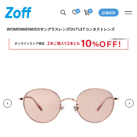
0
0
店舗検索
商品詳細ページへ
WOMEN
MEN
KIDS
OUTLET
サングラス
レンズ
コンタクトレンズ