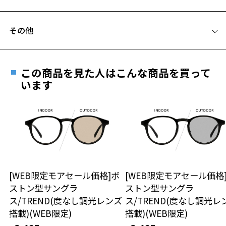
C テンプル(つる)の長さ：145mm
品名：サングラス
フレームとレンズの合計料金を知りたい方へ
レンズの材質：プラスチック(コーティング)
その他
レンズ枠の材質：ニッケル合金(塗装)
Zoffならではの安心サポート
価格シミュレーターはこちら
テンプルの材質：ニッケル合金(塗装)
遠近両用はZoffオンラインストアでは販売しておりません。
可視光線透過率：51%
ご希望のお客さまは、「レンズ交換券」をお選びのうえ、
紫外線透過率：0.1%以下 (紫外線カット率：99.9%以上)
この商品を見た人はこんな商品を買って
安心1 フレーム１年間品質保証
レンズカラー：アンドラB / ブラウン系
最寄りのZoff実店舗にてレンズをお買い求めください。
います
お気に入り
使用上の注意：高温のところに置いたり、傷をつけるような金属と一
※サングラスやパッケージ品では「レンズ交換券」はお選び
商品不良により生じた破損等の不具合は、お渡し
緒にしまわないようご注意下さい。
いただけません。「度無し」をお選びいただき実店舗へご相
日または発送日より１年間修理又は交換させて頂
＜実店舗でサングラスまたはパッケージ商品等のレンズ交換について
談ください。
お気に入りに追加済です。
きます。
＞
お気に入りリストは
こちら
※保証期間内に交換が行われた場合、保証期間は初期の期間から
2024年3月1日から、店頭に商品をお持ち込みいただいて、レンズ交換
延長されません。
をされる場合は、レンズ代金の他に3,300円(税込)の加工賃を追加で頂
お持ちのZoffメガネサイズを確認するには？
＜メガネの度数情報がわからない方へ＞
戴する場合がございます。
店頭でレンズ交換をされるお客様は、商品発送から6か月以内に、ご購
安心2 視力測定無料
[WEB限定モアセール価格]ボ
[WEB限定モアセール価格
オンラインストアでフレームのみ購入して、
入した商品本体と発送日がわかる【商品発送メール】を店頭スタッフ
ストン型サングラ
ストン型サングラ
実店舗で度付きにできます
にご提示いだければ、初回に限り加工賃はかかりませんので、必ずス
仕上がり寸法
視力の変化を早めに発見するために、定期的な視
ス/TREND(度なし調光レンズ
ス/TREND(度なし調光レ
タッフにご提示ください。
ご購入時に「レンズ交換券」をお選びいただくと、実店舗で
力測定をおすすめいたします。
搭載)(WEB限定)
搭載)(WEB限定)
商品発送から6か月を過ぎた場合、又はお客様からの【商品発送メー
度数を測定のうえ、度付きレンズ（標準セットレンズ）へ無
D 仕上がりの横幅：約137mm
ル】のご提示が無かった場合、レンズ代金の他に加工賃として3,300