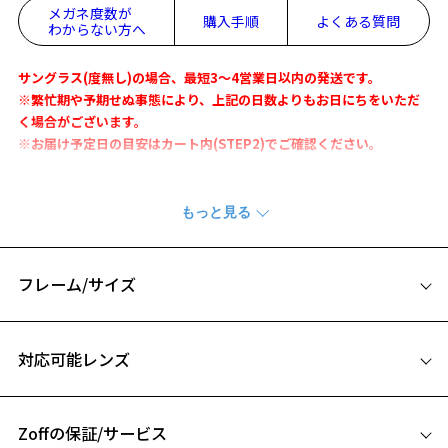
メガネ度数が
購入手順
よくある質問
わからない方へ
サングラス(度無し)の場合、最短3～4営業日以内の発送です。
※繁忙期や予期せぬ事態により、上記の日数よりもお日にちをいただ
く場合がございます。
※お届け予定日の目安はカート内(STEP2)でご確認ください。
定番のボストン型のサングラスはフロントリムの塗装がポイント。
レンズと同系色で揃え、どの角度から見ても隙の無いかわいさです。
※柄や色味の出方に個体差があり、画像と異なる場合がございます。
フレーム/サイズ
サングラスページをみる
サイズ
＜度付きサングラスに関する注意事項＞
対応可能レンズ
※サングラスの度付きは追加料金がかかります。
51□21-145
※度付きにした場合、レンズ色、機能が変更となります。
A 片方のレンズ横幅：51mm
※度付きサングラスをお求めの際は、レンズ選択画面にて度数入力
後、レンズオプションでカラーをお選びください。
Zoffの保証/サービス
B ブリッジ(鼻部分)の横幅：21mm