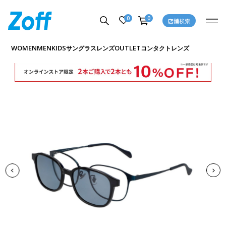
0
0
店舗検索
商品詳細ページへ
WOMEN
MEN
KIDS
OUTLET
サングラス
レンズ
コンタクトレンズ