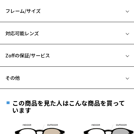
用。
さらに、路面や水面などの反射を抑える偏光機能も搭載しているの
フレーム/サイズ
で、ドライブやアウトドアシーンにも最適。
サイズ
※柄や色味の出方に個体差があり、画像と異なる場合がございます。
対応可能レンズ
55□18-142
Zoff NIGHT&DAYページをみる
A 片方のレンズ横幅：55mm
＜商品に関する注意事項＞
Zoffの保証/サービス
B ブリッジ(鼻部分)の横幅：18mm
※フロントアタッチメントは｢カラーレンズ｣になりますので、本体の
C テンプル(つる)の長さ：142mm
レンズは｢透明レンズ｣がおすすめです。
フレームとレンズの合計料金を知りたい方へ
※フロントアタッチメントのレンズを交換することはできません。
その他
※フロントアタッチメントの別売りはございません。
Zoffならではの安心サポート
価格シミュレーターはこちら
お気に入り
遠近両用はZoffオンラインストアでは販売しておりません。
＜使用上の注意事項＞
ご希望のお客さまは、「レンズ交換券」をお選びのうえ、
※自動車のフロントガラス等、 熱強化したガラスを通して使用すると
この商品を見た人はこんな商品を買って
安心1 フレーム１年間品質保証
ガラスのひずみの干渉色が見えることがあります。
最寄りのZoff実店舗にてレンズをお買い求めください。
います
お気に入りに追加済です。
※液晶画面（パソコン・携帯電話・タブレット・カメラ等の液晶画面
※サングラスやパッケージ品では「レンズ交換券」はお選び
お気に入りリストは
こちら
商品不良により生じた破損等の不具合は、お渡し
や、車載のカーナビゲーション・計器類の表示）を見ると、液晶画面
いただけません。「度無し」をお選びいただき実店舗へご相
日または発送日より１年間修理又は交換させて頂
が暗く見えたり、レンズの干渉色が見えることがあります。
談ください。
きます。
※本製品を使用中に違和感を感じた場合は使用を中止してください。