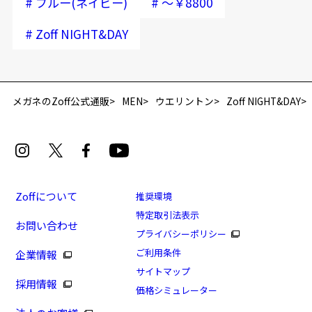
#
#
ブルー(ネイビー)
～￥8800
#
Zoff NIGHT&DAY
再入荷お知らせメールのお申し込み
「再入荷お知らせメール」はZoffオンラインストア会員さまのみ対象となります。
メガネのZoff公式通販
MEN
ウエリントン
Zoff NIGHT&DAY
Zoffについて
推奨環境
特定取引法表示
お問い合わせ
[スペシャルプライス]Zoff NIGHT&DAY(偏光機能搭
プライバシーポリシー
載)
ご利用条件
企業情報
商品番号：ZY212G03-72F1/フレームカラー：ブルー(ネ
サイトマップ
採用情報
イビー)/単価：￥7,770
価格シミュレーター