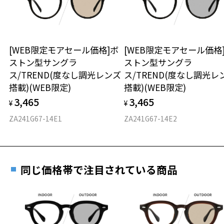
※保証期間内に交換が行われた場合、保証期間は初期の期間から
※本製品は磁石を使用しています。磁石部分が首から上に直接あたら
延長されません。
ないようご注意ください。
お持ちのZoffメガネサイズを確認するには？
＜メガネの度数情報がわからない方へ＞
※カラーレンズの入ったプレートは磁石でメガネ本体に装着する構造
です。
安心2 視力測定無料
[WEB限定モアセール価格]ボ
[WEB限定モアセール価格
オンラインストアでフレームのみ購入して、
※強い衝撃やひねり等はプレートが外れる原因となりますのでご注意
ストン型サングラ
ストン型サングラ
実店舗で度付きにできます
ください。
仕上がり寸法
視力の変化を早めに発見するために、定期的な視
ス/TREND(度なし調光レンズ
ス/TREND(度なし調光レ
※あまり長い時間ご使用されないようご注意ください。
ご購入時に「レンズ交換券」をお選びいただくと、実店舗で
力測定をおすすめいたします。
搭載)(WEB限定)
搭載)(WEB限定)
度数を測定のうえ、度付きレンズ（標準セットレンズ）へ無
D 仕上がりの横幅：約145mm
品名：ファッション用グラス
3,465
3,465
料交換いただけます。
¥
¥
E 仕上がりの縦幅：約46mm
安心3 かかり具合調整無料
レンズの材質：プラスチック
詳しくはこちら
ZA241G67-14E1
ZA241G67-14E2
レンズカラー：偏光ブルー/ブルー/パープル系
重さ
フレームの歪みやかかり具合の調整・クリーニン
レンズ枠の材質：ニッケル合金(塗装)
実店舗で度数を測定いただけます
グは、全国のZoff店舗にていつでも対応いたしま
テンプルの材質：ニッケル合金(塗装)
お近くのZoff実店舗にて度数を測定いただけます（無料）。
す。
26.1g
可視光線透過率：21%
その際は記入用紙をダウンロードしてお使いください。
紫外線透過率：0.1%以下 (紫外線カット率：99.9%以上)
同じ価格帯で注目されている商品
※メガネ：デモレンズを外した重さ
※サングラス：レンズ込みの重さ
株式会社インターメスティック
※着脱式サングラス：デモレンズ、アタッチメント込みの重さ
ダウンロード
もっと見る
ゾフ・カスタマーサポート
TEL：0120-013-883
タイプ