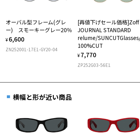
レンズカラー：偏光ブルー/ブルー/パープル系
スクエア
レンズ枠の材質：ニッケル合金(塗装)
テンプルの材質：ニッケル合金(塗装)
オーバル型フレーム(グレ
[再値下げセール価格]Zof
材質
可視光線透過率：21%
ー) スモーキーグレー20％
JOURNAL STANDARD
紫外線透過率：0.1%以下 (紫外線カット率：99.9%以上)
relume/SUNCUTGlasses
フロント素材：ステンレス
6,600
¥
100%CUT
株式会社インターメスティック
ZN252001-17E1-GY20-04
ゾフ・カスタマーサポート
7,770
¥
TEL：0120-013-883
ZP252G03-56E1
使用上の注意：高温のところに置いたり、傷をつけるような金属と一
緒にしまわないようご注意下さい。
横幅と形が近い商品