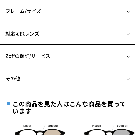
フロントアタッチメントをマグネットで簡単に着脱が可能な仕様に。
メガネとサングラスをかけかえる必要がない便利な2WAYメガネ。
フレーム/サイズ
本体に度付きレンズを入れることで日差しの強い朝から夜まで、この
メガネ1本で過ごせます。
サイズ
度が不要なかたは本体にUVカットが標準装備の度なし透明レンズを組
対応可能レンズ
み合わせて、サングラスと伊達メガネの2WAYでご利用いただけます。
55□16-140
A 片方のレンズ横幅：55mm
フロントアタッチメントは外れにくい構造で、上部からの光を防ぐフ
ードデザインを採用。
Zoffの保証/サービス
B ブリッジ(鼻部分)の横幅：16mm
レンズは路面や水面などの反射を抑える偏光機能が装備されていま
C テンプル(つる)の長さ：140mm
す。
フレームとレンズの合計料金を知りたい方へ
通勤・ショッピング・旅行などはもちろん、運転時のフロントガラス
その他
お気に入り
のぎらつきや水辺のレジャー等アウトドアシーンにも最適です。
Zoffならではの安心サポート
価格シミュレーターはこちら
遠近両用はZoffオンラインストアでは販売しておりません。
※柄や色味の出方に個体差があり、画像と異なる場合がございます。
ご希望のお客さまは、「レンズ交換券」をお選びのうえ、
お気に入りに追加済です。
この商品を見た人はこんな商品を買って
安心1 フレーム１年間品質保証
Zoff NIGHT&DAYページをみる
お気に入りリストは
こちら
最寄りのZoff実店舗にてレンズをお買い求めください。
います
※サングラスやパッケージ品では「レンズ交換券」はお選び
商品不良により生じた破損等の不具合は、お渡し
＜商品に関する注意事項＞
いただけません。「度無し」をお選びいただき実店舗へご相
日または発送日より１年間修理又は交換させて頂
※フロントアタッチメントは｢カラーレンズ｣になりますので、本体の
談ください。
きます。
レンズは｢透明レンズ｣がおすすめです。