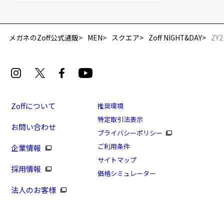
「再入荷お知らせメール」はZoffオンラインストア会員さまのみ対象となります。
メガネのZoff公式通販
MEN
スクエア
Zoff NIGHT&DAY
ZY2
Zoffについて
推奨環境
特定取引法表示
お問い合わせ
[スペシャルプライス]Zoff NIGHT&DAY(偏光機能搭
プライバシーポリシー
載)
ご利用条件
企業情報
商品番号：ZY212G02-72F1/フレームカラー：ブルー(ネ
サイトマップ
採用情報
イビー)/単価：￥7,770
価格シミュレーター
法人のお客様
ログインして申し込む