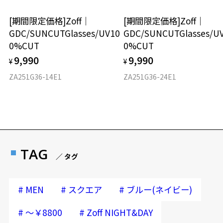
[期間限定価格]Zoff｜
[期間限定価格]Zoff｜
GDC/SUNCUTGlasses/UV10
GDC/SUNCUTGlasses/U
0%CUT
0%CUT
9,990
9,990
¥
¥
ZA251G36-14E1
ZA251G36-24E1
TAG
／ タグ
#
#
#
MEN
スクエア
ブルー(ネイビー)
#
#
～￥8800
Zoff NIGHT&DAY
再入荷お知らせメールのお申し込み