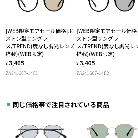
※保証期間内に交換が行われた場合、保証期間は初期の期間から
※フロントアタッチメントのレンズを交換することはできません。
延長されません。
※フロントアタッチメントの別売りはございません。
お持ちのZoffメガネサイズを確認するには？
＜メガネの度数情報がわからない方へ＞
＜使用上の注意事項＞
安心2 視力測定無料
[WEB限定モアセール価格]ボ
[WEB限定モアセール価格
オンラインストアでフレームのみ購入して、
※自動車のフロントガラス等、 熱強化したガラスを通して使用すると
ストン型サングラ
ストン型サングラ
実店舗で度付きにできます
ガラスのひずみの干渉色が見えることがあります。
仕上がり寸法
視力の変化を早めに発見するために、定期的な視
ス/TREND(度なし調光レンズ
ス/TREND(度なし調光レ
※液晶画面（パソコン・携帯電話・タブレット・カメラ等の液晶画面
ご購入時に「レンズ交換券」をお選びいただくと、実店舗で
力測定をおすすめいたします。
搭載)(WEB限定)
搭載)(WEB限定)
や、車載のカーナビゲーション・計器類の表示）を見ると、液晶画面
度数を測定のうえ、度付きレンズ（標準セットレンズ）へ無
D 仕上がりの横幅：約143mm
が暗く見えたり、レンズの干渉色が見えることがあります。
3,465
3,465
料交換いただけます。
¥
¥
E 仕上がりの縦幅：約37mm
安心3 かかり具合調整無料
※本製品を使用中に違和感を感じた場合は使用を中止してください。
詳しくはこちら
ZA241G67-14E1
ZA241G67-14E2
※本製品は磁石を使用しています。磁石部分が首から上に直接あたら
重さ
フレームの歪みやかかり具合の調整・クリーニン
ないようご注意ください。
実店舗で度数を測定いただけます
グは、全国のZoff店舗にていつでも対応いたしま
※カラーレンズの入ったプレートは磁石でメガネ本体に装着する構造
お近くのZoff実店舗にて度数を測定いただけます（無料）。
す。
27.8g
です。
その際は記入用紙をダウンロードしてお使いください。
※強い衝撃やひねり等はプレートが外れる原因となりますのでご注意
同じ価格帯で注目されている商品
※メガネ：デモレンズを外した重さ
ください。
※サングラス：レンズ込みの重さ
※あまり長い時間ご使用されないようご注意ください。
※着脱式サングラス：デモレンズ、アタッチメント込みの重さ
ダウンロード
もっと見る
品名：ファッション用グラス
タイプ
レンズの材質：プラスチック