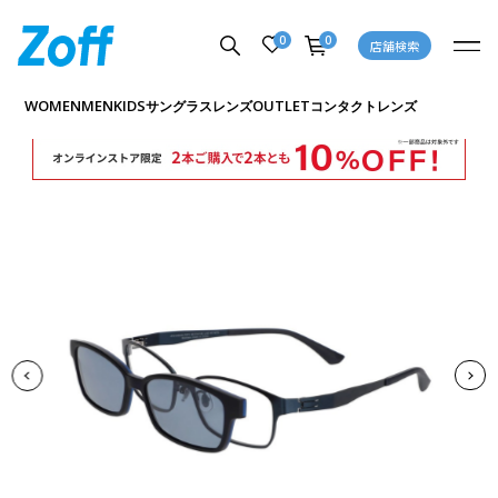
0
0
店舗検索
商品詳細ページへ
WOMEN
MEN
KIDS
OUTLET
サングラス
レンズ
コンタクトレンズ