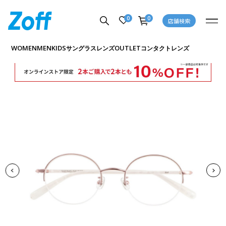
0
0
店舗検索
商品詳細ページへ
WOMEN
MEN
KIDS
OUTLET
サングラス
レンズ
コンタクトレンズ