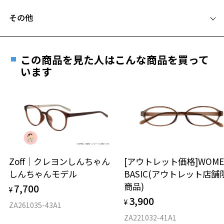
フレームとレンズの合計料金を知りたい方へ
その他
Zoffならではの安心サポート
価格シミュレーターはこちら
遠近両用はZoffオンラインストアでは販売しておりません。
お気に入り
ご希望のお客さまは、「レンズ交換券」をお選びのうえ、
この商品を見た人はこんな商品を買って
安心1 フレーム１年間品質保証
最寄りのZoff実店舗にてレンズをお買い求めください。
います
※サングラスやパッケージ品では「レンズ交換券」はお選び
商品不良により生じた破損等の不具合は、お渡し
お気に入りに追加済です。
いただけません。「度無し」をお選びいただき実店舗へご相
日または発送日より１年間修理又は交換させて頂
お気に入りリストは
こちら
談ください。
きます。
※保証期間内に交換が行われた場合、保証期間は初期の期間から
延長されません。
お持ちのZoffメガネサイズを確認するには？
＜メガネの度数情報がわからない方へ＞
安心2 視力測定無料
Zoff｜クレヨンしんちゃん
[アウトレット価格]WOME
オンラインストアでフレームのみ購入して、
しんちゃんモデル
BASIC(アウトレット店舗
実店舗で度付きにできます
仕上がり寸法
視力の変化を早めに発見するために、定期的な視
商品)
7,700
ご購入時に「レンズ交換券」をお選びいただくと、実店舗で
¥
力測定をおすすめいたします。
3,900
度数を測定のうえ、度付きレンズ（標準セットレンズ）へ無
¥
D 仕上がりの横幅：約135mm
ZA261035-43A1
料交換いただけます。
E 仕上がりの縦幅：約44mm
安心3 かかり具合調整無料
ZA221032-41A1