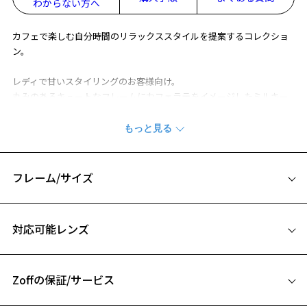
わからない方へ
カフェで楽しむ自分時間のリラックススタイルを提案するコレクショ
ン。
レディで甘いスタイリングのお客様向け。
丸みのあるキュートなフレームにカフェラテをイメージしたミルキー
なカラーリング。
個性的なラウンドシェイプのメタルナイロールフレーム。
細身で小振りなサイジングは、誰でも掛けやすく上品な印象を演出。
フレーム/サイズ
※柄や色味の出方に個体差があり、画像と異なる場合がございます。
サイズ
CLASSIC(クラシック) 特集ページをみる
対応可能レンズ
49□21-145
※アウトレット商品は、販売から一定期間経過した商品などです。キ
ズ、汚れなどがあるB級品ではございません。
A 片方のレンズ横幅：49mm
Zoffの保証/サービス
B ブリッジ(鼻部分)の横幅：21mm
C テンプル(つる)の長さ：145mm