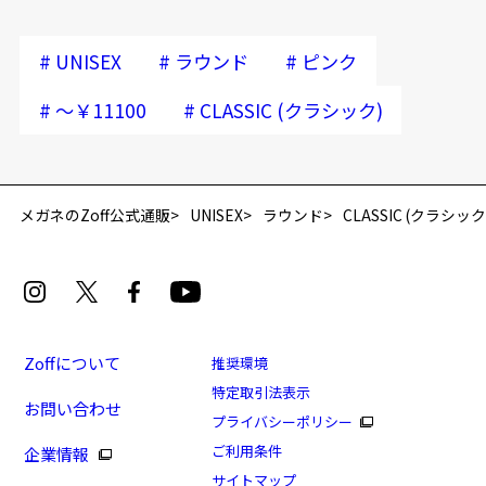
#
#
#
UNISEX
ラウンド
ピンク
#
#
～￥11100
CLASSIC (クラシック)
再入荷お知らせメールのお申し込み
「再入荷お知らせメール」はZoffオンラインストア会員さまのみ対象となります。
メガネのZoff公式通販
UNISEX
ラウンド
CLASSIC (クラシック
Zoffについて
推奨環境
特定取引法表示
お問い合わせ
プライバシーポリシー
[アウトレット価格]CLASSIC(クラシック)
ご利用条件
企業情報
商品番号：ZY212019-21E1/フレームカラー：ピンク/単
サイトマップ