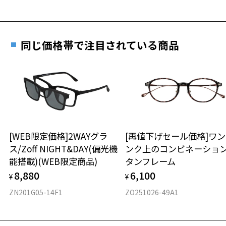
詳しくはこちら
重さ
フレームの歪みやかかり具合の調整・クリーニン
実店舗で度数を測定いただけます
グは、全国のZoff店舗にていつでも対応いたしま
お近くのZoff実店舗にて度数を測定いただけます（無料）。
す。
11.7g
同じ価格帯で注目されている商品
その際は記入用紙をダウンロードしてお使いください。
※メガネ：デモレンズを外した重さ
※サングラス：レンズ込みの重さ
※着脱式サングラス：デモレンズ、アタッチメント込みの重さ
ダウンロード
もっと見る
タイプ
ラウンド
[WEB限定価格]2WAYグラ
[再値下げセール価格]ワ
ス/Zoff NIGHT&DAY(偏光機
ンク上のコンビネーショ
材質
能搭載)(WEB限定商品)
タンフレーム
フロント素材：メタル
8,880
6,100
¥
¥
ZN201G05-14F1
ZO251026-49A1