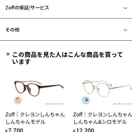
Zoffの保証/サービス
B ブリッジ(鼻部分)の横幅：17mm
C テンプル(つる)の長さ：142mm
フレームとレンズの合計料金を知りたい方へ
その他
Zoffならではの安心サポート
価格シミュレーターはこちら
遠近両用はZoffオンラインストアでは販売しておりません。
お気に入り
ご希望のお客さまは、「レンズ交換券」をお選びのうえ、
この商品を見た人はこんな商品を買って
安心1 フレーム１年間品質保証
最寄りのZoff実店舗にてレンズをお買い求めください。
います
※サングラスやパッケージ品では「レンズ交換券」はお選び
お気に入りに追加済です。
商品不良により生じた破損等の不具合は、お渡し
いただけません。「度無し」をお選びいただき実店舗へご相
お気に入りリストは
こちら
日または発送日より１年間修理又は交換させて頂
談ください。
きます。
※保証期間内に交換が行われた場合、保証期間は初期の期間から
延長されません。
お持ちのZoffメガネサイズを確認するには？
＜メガネの度数情報がわからない方へ＞
安心2 視力測定無料
Zoff｜クレヨンしんちゃん
Zoff｜クレヨンしんち
オンラインストアでフレームのみ購入して、
しんちゃんモデル
しんちゃん&シロモデル
実店舗で度付きにできます
仕上がり寸法
視力の変化を早めに発見するために、定期的な視
7,700
12,200
ご購入時に「レンズ交換券」をお選びいただくと、実店舗で
¥
¥
力測定をおすすめいたします。