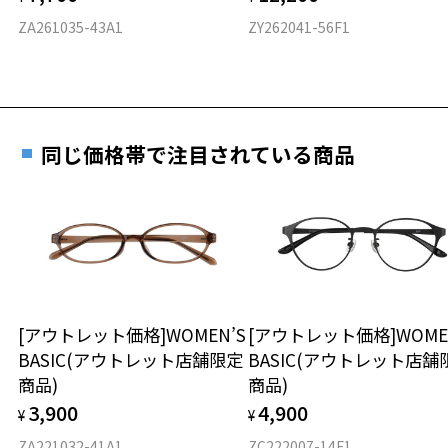
度数を測定のうえ、度付きレンズ（標準セットレンズ）へ無
D 仕上がりの横幅：約141mm
ZA261035-43A1
ZY262041-56F1
料交換いただけます。
E 仕上がりの縦幅：約35mm
安心3 かかり具合調整無料
詳しくはこちら
重さ
フレームの歪みやかかり具合の調整・クリーニン
実店舗で度数を測定いただけます
グは、全国のZoff店舗にていつでも対応いたしま
お近くのZoff実店舗にて度数を測定いただけます（無料）。
す。
13g
同じ価格帯で注目されている商品
その際は記入用紙をダウンロードしてお使いください。
※メガネ：デモレンズを外した重さ
※サングラス：レンズ込みの重さ
※着脱式サングラス：デモレンズ、アタッチメント込みの重さ
ダウンロード
もっと見る
タイプ
ウエリントン
[アウトレット価格]WOMEN’S
[アウトレット価格]WOME
BASIC(アウトレット店舗限定
BASIC(アウトレット店舗
材質
商品)
商品)
フロント素材：メタル
3,900
4,900
¥
¥
ZA221032-41A1
ZC222007-14F1