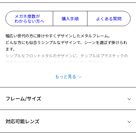
メガネ度数が
購入手順
よくある質問
わからない方へ
幅広い世代の方に掛けやすくデザインしたメタルフレーム。
どんな方にも似合うシンプルなデザインで、シーンを選ばず掛けられ
ます。
シンプルなフロントメタルのデザインに、テンプルはプラスチックの
軽量素材を組み合わせているので、掛け心地も最適です。
耳元はラバー素材でセルフフィッティングも可能です。
※柄や色味の出方に個体差があり、画像と異なる場合がございます。
ビジネス用メガネ ページをみる
フレーム/サイズ
※アウトレット商品は、販売から一定期間経過した商品などです。キ
サイズ
ズ、汚れなどがあるB級品ではございません。
対応可能レンズ
54□17-142
A 片方のレンズ横幅：54mm