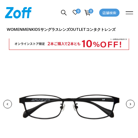
0
0
店舗検索
商品詳細ページへ
WOMEN
MEN
KIDS
OUTLET
サングラス
レンズ
コンタクトレンズ