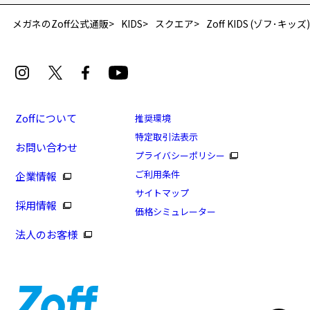
メガネのZoff公式通販
KIDS
スクエア
Zoff KIDS (ゾフ･キッズ
Zoffについて
推奨環境
特定取引法表示
お問い合わせ
プライバシーポリシー
[アウトレット価格]Zoff KIDS(ゾフ･キッズ)
ご利用条件
企業情報
商品番号：ZY202004-72F1/フレームカラー：ブルー(ネ
サイトマップ
採用情報
イビー)/単価：￥4,400
価格シミュレーター
法人のお客様
ログインして申し込む
※商品が再入荷された際にメールでお知らせします。
※本サービスは商品の購入をお約束するものではありません。