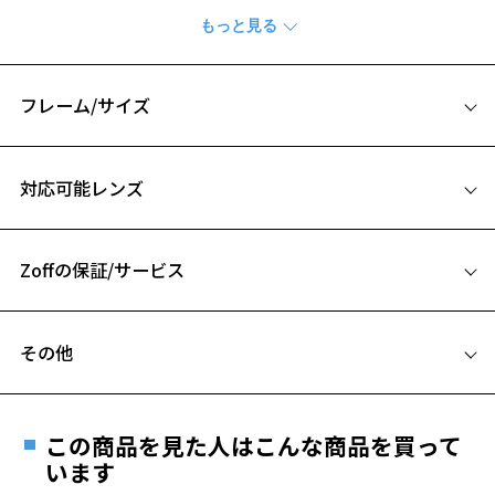
※柄や色味の出方に個体差があり、画像と異なる場合がございます。
Zoff KIDS (ゾフ･キッズ) ページをみる
フレーム/サイズ
※アウトレット商品は、販売から一定期間経過した商品などです。キ
ズ、汚れなどがあるB級品ではございません。
サイズ
対応可能レンズ
52□15-135
A 片方のレンズ横幅：52mm
Zoffの保証/サービス
B ブリッジ(鼻部分)の横幅：15mm
お気に入り
C テンプル(つる)の長さ：135mm
フレームとレンズの合計料金を知りたい方へ
お気に入りに追加済です。
その他
Zoffならではの安心サポート
お気に入りリストは
こちら
価格シミュレーターはこちら
遠近両用はZoffオンラインストアでは販売しておりません。
ご希望のお客さまは、「レンズ交換券」をお選びのうえ、
この商品を見た人はこんな商品を買って
安心1 フレーム１年間品質保証
最寄りのZoff実店舗にてレンズをお買い求めください。
います
※サングラスやパッケージ品では「レンズ交換券」はお選び