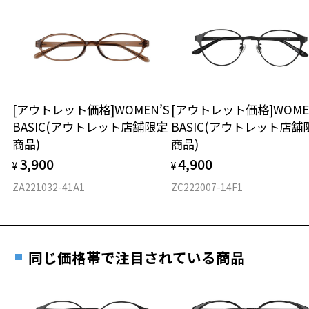
商品不良により生じた破損等の不具合は、お渡し
いただけません。「度無し」をお選びいただき実店舗へご相
日または発送日より１年間修理又は交換させて頂
談ください。
きます。
※保証期間内に交換が行われた場合、保証期間は初期の期間から
延長されません。
お持ちのZoffメガネサイズを確認するには？
＜メガネの度数情報がわからない方へ＞
安心2 視力測定無料
[アウトレット価格]WOMEN’S
[アウトレット価格]WOME
オンラインストアでフレームのみ購入して、
BASIC(アウトレット店舗限定
BASIC(アウトレット店舗
実店舗で度付きにできます
仕上がり寸法
視力の変化を早めに発見するために、定期的な視
商品)
商品)
ご購入時に「レンズ交換券」をお選びいただくと、実店舗で
力測定をおすすめいたします。
3,900
4,900
度数を測定のうえ、度付きレンズ（標準セットレンズ）へ無
¥
¥
D 仕上がりの横幅：約134mm
料交換いただけます。
E 仕上がりの縦幅：約32mm
安心3 かかり具合調整無料
ZA221032-41A1
ZC222007-14F1
詳しくはこちら
重さ
フレームの歪みやかかり具合の調整・クリーニン
実店舗で度数を測定いただけます
グは、全国のZoff店舗にていつでも対応いたしま
お近くのZoff実店舗にて度数を測定いただけます（無料）。
す。
13.4g
同じ価格帯で注目されている商品
その際は記入用紙をダウンロードしてお使いください。
※メガネ：デモレンズを外した重さ
※サングラス：レンズ込みの重さ
※着脱式サングラス：デモレンズ、アタッチメント込みの重さ
ダウンロード
もっと見る