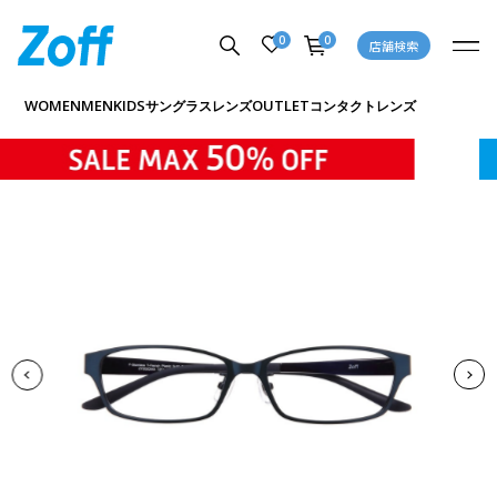
0
0
店舗検索
商品詳細ページへ
WOMEN
MEN
KIDS
OUTLET
サングラス
レンズ
コンタクトレンズ