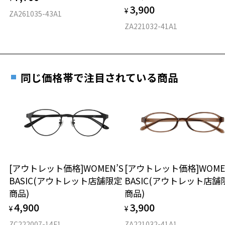
3,900
度数を測定のうえ、度付きレンズ（標準セットレンズ）へ無
¥
D 仕上がりの横幅：約141mm
ZA261035-43A1
料交換いただけます。
E 仕上がりの縦幅：約31mm
安心3 かかり具合調整無料
ZA221032-41A1
詳しくはこちら
重さ
フレームの歪みやかかり具合の調整・クリーニン
実店舗で度数を測定いただけます
グは、全国のZoff店舗にていつでも対応いたしま
お近くのZoff実店舗にて度数を測定いただけます（無料）。
す。
8.6g
同じ価格帯で注目されている商品
その際は記入用紙をダウンロードしてお使いください。
※メガネ：デモレンズを外した重さ
※サングラス：レンズ込みの重さ
※着脱式サングラス：デモレンズ、アタッチメント込みの重さ
ダウンロード
もっと見る
タイプ
スクエア
[アウトレット価格]WOMEN’S
[アウトレット価格]WOME
BASIC(アウトレット店舗限定
BASIC(アウトレット店舗
材質
商品)
商品)
フロント素材：ステンレス
4,900
3,900
¥
¥
ZC222007-14F1
ZA221032-41A1