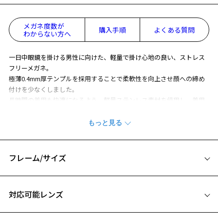
メガネ度数が
購入手順
よくある質問
わからない方へ
一日中眼鏡を掛ける男性に向けた、軽量で掛け心地の良い、ストレス
フリーメガネ。
極薄0.4mm厚テンプルを採用することで柔軟性を向上させ顔への締め
付けを少なくしました。
長時間の着用も快適になるよう、軽量ステンレス素材を使用し、着用
時に顔に掛かる重心を計算した設計になっています。
横幅のサイズが大きめで、顔の形状問わず圧迫感なく掛けやすいデザ
インです。
※商品の構造上、レンズが剥き出しになっている部分がございます。
フレーム/サイズ
剥き出し部分に衝撃を加えると、割れたり欠けたりしますのでご注意
ください。
サイズ
※柄や色味の出方に個体差があり、画像と異なる場合がございます。
対応可能レンズ
54□18-145
BUSINESS ページをみる
A 片方のレンズ横幅：54mm