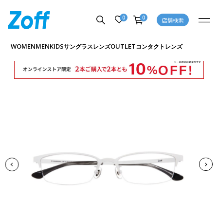
0
0
店舗検索
商品詳細ページへ
WOMEN
MEN
KIDS
OUTLET
サングラス
レンズ
コンタクトレンズ