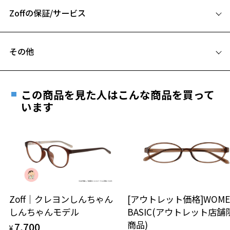
※アウトレット商品は、販売から一定期間経過した商品などです。キ
Zoffの保証/サービス
B ブリッジ(鼻部分)の横幅：18mm
ズ、汚れなどがあるB級品ではございません。
C テンプル(つる)の長さ：145mm
フレームとレンズの合計料金を知りたい方へ
その他
Zoffならではの安心サポート
価格シミュレーターはこちら
遠近両用はZoffオンラインストアでは販売しておりません。
お気に入り
ご希望のお客さまは、「レンズ交換券」をお選びのうえ、
この商品を見た人はこんな商品を買って
安心1 フレーム１年間品質保証
最寄りのZoff実店舗にてレンズをお買い求めください。
います
お気に入りに追加済です。
※サングラスやパッケージ品では「レンズ交換券」はお選び
商品不良により生じた破損等の不具合は、お渡し
お気に入りリストは
こちら
いただけません。「度無し」をお選びいただき実店舗へご相
日または発送日より１年間修理又は交換させて頂
談ください。
きます。
※保証期間内に交換が行われた場合、保証期間は初期の期間から
延長されません。
お持ちのZoffメガネサイズを確認するには？
＜メガネの度数情報がわからない方へ＞
安心2 視力測定無料
Zoff｜クレヨンしんちゃん
[アウトレット価格]WOME
オンラインストアでフレームのみ購入して、
しんちゃんモデル
BASIC(アウトレット店舗
実店舗で度付きにできます
仕上がり寸法
視力の変化を早めに発見するために、定期的な視
商品)
7,700
ご購入時に「レンズ交換券」をお選びいただくと、実店舗で
¥
力測定をおすすめいたします。