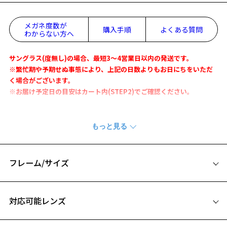
お気に入り
メガネ度数が
購入手順
よくある質問
わからない方へ
サングラス(度無し)の場合、最短3～4営業日以内の発送です。
お気に入りに追加済です。
※繁忙期や予期せぬ事態により、上記の日数よりもお日にちをいただ
お気に入りリストは
こちら
く場合がございます。
※お届け予定日の目安はカート内(STEP2)でご確認ください。
マルチクリエイター熊谷隆志氏が手掛けたクリエイターコレクショ
ン。
「男女の枠にとらわれず、着る服も選ばない、スタイリングを自由に
楽しんでいただきたい。」という思いを反映させたサングラスです。
フレーム/サイズ
テンプルにクラッカーパーツを付け、アメリカンヴィンテージを都会
的にアレンジしています。
サイズ
今回のコレクションの為にオリジナルで開発したライトカラーにミラ
対応可能レンズ
ーを加工したレンズが特徴。
50□21-145
A 片方のレンズ横幅：50mm
※柄や色味の出方に個体差があり、画像と異なる場合がございます。