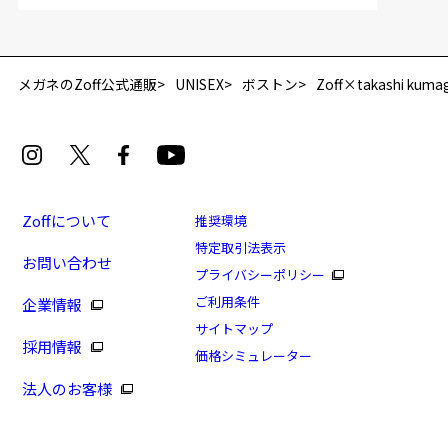
＞
度数を測定のうえ、度付きレンズ（標準セットレンズ）へ無
D 仕上がりの横幅：約137mm
2024年3月1日から、店頭に商品をお持ち込みいただいて、レンズ交換
料交換いただけます。
E 仕上がりの縦幅：約47mm
安心3 かかり具合調整無料
をされる場合は、レンズ代金の他に3,300円(税込)の加工賃を追加で頂
詳しくはこちら
戴する場合がございます。
メガネのZoff公式通販
UNISEX
ボストン
Zoff×takashi kuma
重さ
フレームの歪みやかかり具合の調整・クリーニン
店頭でレンズ交換をされるお客様は、商品発送から6か月以内に、ご購
実店舗で度数を測定いただけます
グは、全国のZoff店舗にていつでも対応いたしま
入した商品本体と発送日がわかる【商品発送メール】を店頭スタッフ
お近くのZoff実店舗にて度数を測定いただけます（無料）。
す。
21.7g
にご提示いだければ、初回に限り加工賃はかかりませんので、必ずス
その際は記入用紙をダウンロードしてお使いください。
タッフにご提示ください。
※メガネ：デモレンズを外した重さ
商品発送から6か月を過ぎた場合、又はお客様からの【商品発送メー
※サングラス：レンズ込みの重さ
ル】のご提示が無かった場合、レンズ代金の他に加工賃として3,300
※着脱式サングラス：デモレンズ、アタッチメント込みの重さ
Zoffについて
推奨環境
ダウンロード
もっと見る
円(税込)を頂戴いたしますので、予めご了承ください。
特定取引法表示
タイプ
お問い合わせ
プライバシーポリシー
ご利用条件
企業情報
ボストン
サイトマップ
採用情報
材質
価格シミュレーター
法人のお客様
フロント素材：ステンレス