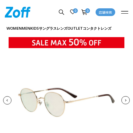
0
0
店舗検索
商品詳細ページへ
WOMEN
MEN
KIDS
OUTLET
サングラス
レンズ
コンタクトレンズ