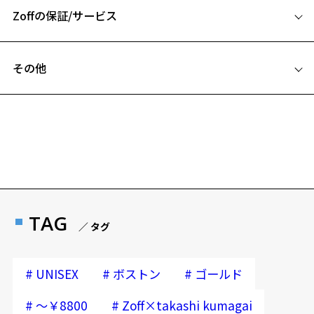
※オンラインストアではミラーレンズのお取り扱いはございません。
Zoffの保証/サービス
B ブリッジ(鼻部分)の横幅：21mm
C テンプル(つる)の長さ：145mm
Zoff×takashi kumagai ページをみる
フレームとレンズの合計料金を知りたい方へ
その他
＜度付きサングラスに関する注意事項＞
Zoffならではの安心サポート
価格シミュレーターはこちら
※サングラスの度付きは追加料金がかかります。
遠近両用はZoffオンラインストアでは販売しておりません。
※度付きにした場合、レンズ色、機能が変更となります。
ご希望のお客さまは、「レンズ交換券」をお選びのうえ、
※度付きサングラスをお求めの際は、レンズ選択画面にて度数入力
安心1 フレーム１年間品質保証
後、レンズオプションでカラーをお選びください。
最寄りのZoff実店舗にてレンズをお買い求めください。
※サングラスやパッケージ品では「レンズ交換券」はお選び
商品不良により生じた破損等の不具合は、お渡し
品名：サングラス
いただけません。「度無し」をお選びいただき実店舗へご相
日または発送日より１年間修理又は交換させて頂
レンズの材質：プラスチック(コーティング)
談ください。
きます。
レンズ枠の材質：ニッケル合金(塗装)
※保証期間内に交換が行われた場合、保証期間は初期の期間から
テンプルの材質：ニッケル合金(塗装)
TAG
／ タグ
延長されません。
可視光線透過率：47%
お持ちのZoffメガネサイズを確認するには？
＜メガネの度数情報がわからない方へ＞
紫外線透過率：0.1%以下 (紫外線カット率：99.9%以上)
レンズカラー：ピンク系/ピンクミラー
安心2 視力測定無料
#
#
#
UNISEX
ボストン
ゴールド
オンラインストアでフレームのみ購入して、
使用上の注意：高温のところに置いたり、傷をつけるような金属と一
実店舗で度付きにできます
緒にしまわないようご注意下さい。
仕上がり寸法
視力の変化を早めに発見するために、定期的な視
#
#
～￥8800
Zoff×takashi kumagai
＜実店舗でサングラスまたはパッケージ商品等のレンズ交換について
ご購入時に「レンズ交換券」をお選びいただくと、実店舗で
力測定をおすすめいたします。