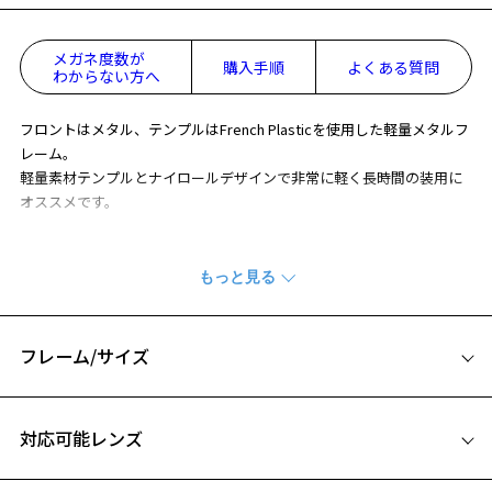
メガネ度数が
購入手順
よくある質問
わからない方へ
フロントはメタル、テンプルはFrench Plasticを使用した軽量メタルフ
レーム。
軽量素材テンプルとナイロールデザインで非常に軽く長時間の装用に
オススメです。
※商品の構造上、レンズが剥き出しになっている部分がございます。
剥き出し部分に衝撃を加えると、割れたり欠けたりしますのでご注意
ください。
※柄や色味の出方に個体差があり、画像と異なる場合がございます。
フレーム/サイズ
※アウトレット商品は、販売から一定期間経過した商品などです。キ
ズ、汚れなどがあるB級品ではございません。
サイズ
対応可能レンズ
54□17-142
A 片方のレンズ横幅：54mm