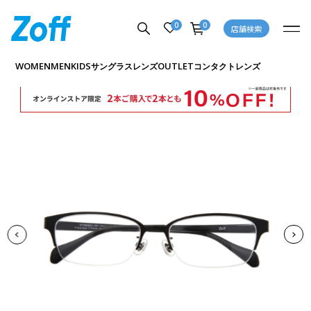
0
0
店舗検索
商品詳細ページへ
WOMEN
MEN
KIDS
OUTLET
サングラス
レンズ
コンタクトレンズ