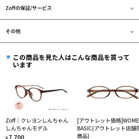
Zoffの保証/サービス
B ブリッジ(鼻部分)の横幅：17mm
C テンプル(つる)の長さ：142mm
フレームとレンズの合計料金を知りたい方へ
その他
Zoffならではの安心サポート
価格シミュレーターはこちら
遠近両用はZoffオンラインストアでは販売しておりません。
お気に入り
ご希望のお客さまは、「レンズ交換券」をお選びのうえ、
この商品を見た人はこんな商品を買って
安心1 フレーム１年間品質保証
最寄りのZoff実店舗にてレンズをお買い求めください。
います
※サングラスやパッケージ品では「レンズ交換券」はお選び
お気に入りに追加済です。
商品不良により生じた破損等の不具合は、お渡し
いただけません。「度無し」をお選びいただき実店舗へご相
お気に入りリストは
こちら
日または発送日より１年間修理又は交換させて頂
談ください。
きます。
※保証期間内に交換が行われた場合、保証期間は初期の期間から
延長されません。
お持ちのZoffメガネサイズを確認するには？
＜メガネの度数情報がわからない方へ＞
安心2 視力測定無料
Zoff｜クレヨンしんちゃん
[アウトレット価格]WOME
オンラインストアでフレームのみ購入して、
しんちゃんモデル
BASIC(アウトレット店舗
実店舗で度付きにできます
仕上がり寸法
視力の変化を早めに発見するために、定期的な視
商品)
7,700
ご購入時に「レンズ交換券」をお選びいただくと、実店舗で
¥
力測定をおすすめいたします。