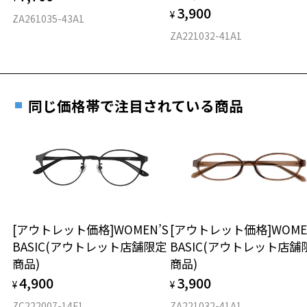
3,900
度数を測定のうえ、度付きレンズ（標準セットレンズ）へ無
¥
D 仕上がりの横幅：約140mm
ZA261035-43A1
料交換いただけます。
E 仕上がりの縦幅：約33mm
安心3 かかり具合調整無料
ZA221032-41A1
詳しくはこちら
重さ
フレームの歪みやかかり具合の調整・クリーニン
実店舗で度数を測定いただけます
グは、全国のZoff店舗にていつでも対応いたしま
お近くのZoff実店舗にて度数を測定いただけます（無料）。
す。
11.8g
同じ価格帯で注目されている商品
その際は記入用紙をダウンロードしてお使いください。
※メガネ：デモレンズを外した重さ
※サングラス：レンズ込みの重さ
※着脱式サングラス：デモレンズ、アタッチメント込みの重さ
ダウンロード
もっと見る
タイプ
スクエア
[アウトレット価格]WOMEN’S
[アウトレット価格]WOME
BASIC(アウトレット店舗限定
BASIC(アウトレット店舗
材質
商品)
商品)
フロント素材：ステンレス
4,900
3,900
¥
¥
ZC222007-14F1
ZA221032-41A1