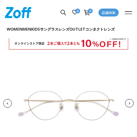
0
0
店舗検索
商品詳細ページへ
WOMEN
MEN
KIDS
OUTLET
サングラス
レンズ
コンタクトレンズ