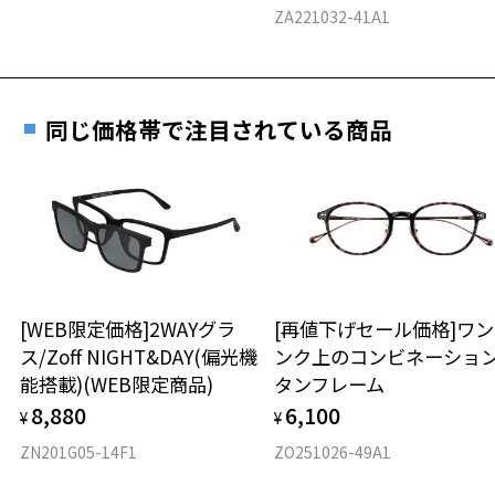
料交換いただけます。
E 仕上がりの縦幅：約41mm
安心3 かかり具合調整無料
ZA221032-41A1
詳しくはこちら
重さ
フレームの歪みやかかり具合の調整・クリーニン
実店舗で度数を測定いただけます
グは、全国のZoff店舗にていつでも対応いたしま
お近くのZoff実店舗にて度数を測定いただけます（無料）。
す。
6.5g
同じ価格帯で注目されている商品
その際は記入用紙をダウンロードしてお使いください。
※メガネ：デモレンズを外した重さ
※サングラス：レンズ込みの重さ
※着脱式サングラス：デモレンズ、アタッチメント込みの重さ
ダウンロード
もっと見る
タイプ
ボストン
[WEB限定価格]2WAYグラ
[再値下げセール価格]ワ
ス/Zoff NIGHT&DAY(偏光機
ンク上のコンビネーショ
材質
能搭載)(WEB限定商品)
タンフレーム
フロント素材：チタン
8,880
6,100
¥
¥
ZN201G05-14F1
ZO251026-49A1