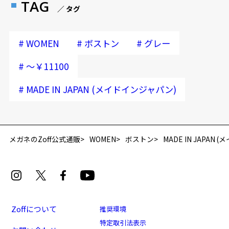
TAG
／ タグ
#
#
#
WOMEN
ボストン
グレー
#
～￥11100
#
MADE IN JAPAN (メイドインジャパン)
再入荷お知らせメールのお申し込み
「再入荷お知らせメール」はZoffオンラインストア会員さまのみ対象となります。
メガネのZoff公式通販
WOMEN
ボストン
MADE IN JAPAN
Zoffについて
推奨環境
特定取引法表示