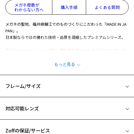
メガネ度数が
購入手順
よくある質問
わからない方へ
メガネの聖地、福井県鯖江でのものづくりにこだわった「MADE IN JA
PAN」。
日本製ならではの優れた技術・品質を凝縮したプレミアムシリーズ。
柔らかいフロントシェイプに、透明感を感じさせるパステルカラーで
フェミニンさを演出。
テンプルエンドに七宝を施し、ワンポイントカラーがアクセントのチ
タンコレクションすべて日本製のチタン素材を使用。
※柄や色味の出方に個体差があり、画像と異なる場合がございます。
フレーム/サイズ
※この商品は一部店舗で販売している商品になります。
サイズ
日本製シリーズ「MADE IN JAPAN」ページをみる
対応可能レンズ
47□19-140
※アウトレット商品は、販売から一定期間経過した商品などです。キ
ズ、汚れなどがあるB級品ではございません。
A 片方のレンズ横幅：47mm
Zoffの保証/サービス
B ブリッジ(鼻部分)の横幅：19mm