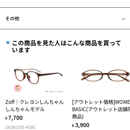
C テンプル(つる)の長さ：140mm
フレームとレンズの合計料金を知りたい方へ
その他
Zoffならではの安心サポート
価格シミュレーターはこちら
遠近両用はZoffオンラインストアでは販売しておりません。
ご希望のお客さまは、「レンズ交換券」をお選びのうえ、
お気に入り
この商品を見た人はこんな商品を買って
安心1 フレーム１年間品質保証
最寄りのZoff実店舗にてレンズをお買い求めください。
います
※サングラスやパッケージ品では「レンズ交換券」はお選び
商品不良により生じた破損等の不具合は、お渡し
お気に入りに追加済です。
いただけません。「度無し」をお選びいただき実店舗へご相
日または発送日より１年間修理又は交換させて頂
お気に入りリストは
こちら
談ください。
きます。
※保証期間内に交換が行われた場合、保証期間は初期の期間から
延長されません。
お持ちのZoffメガネサイズを確認するには？
＜メガネの度数情報がわからない方へ＞
安心2 視力測定無料
Zoff｜クレヨンしんちゃん
[アウトレット価格]WOME
オンラインストアでフレームのみ購入して、
しんちゃんモデル
BASIC(アウトレット店舗
実店舗で度付きにできます
仕上がり寸法
視力の変化を早めに発見するために、定期的な視
商品)
7,700
ご購入時に「レンズ交換券」をお選びいただくと、実店舗で
¥
力測定をおすすめいたします。
3,900
度数を測定のうえ、度付きレンズ（標準セットレンズ）へ無
¥
D 仕上がりの横幅：約122mm
ZA261035-43A1