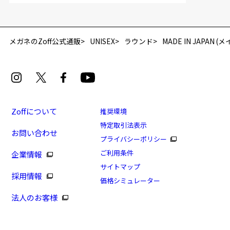
「再入荷お知らせメール」はZoffオンラインストア会員さまのみ対象となります。
メガネのZoff公式通販
UNISEX
ラウンド
MADE IN JAPAN
Zoffについて
推奨環境
特定取引法表示
お問い合わせ
[WEB限定セール価格]MADE IN JAPAN(メイドイン
プライバシーポリシー
ジャパン)(WEB限定商品)
ご利用条件
企業情報
商品番号：ZX223006-16F1/フレームカラー：シルバー
サイトマップ
採用情報
(マット)/単価：￥9,960
価格シミュレーター
法人のお客様
ログインして申し込む