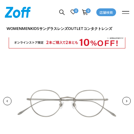
0
0
店舗検索
商品詳細ページへ
WOMEN
MEN
KIDS
OUTLET
サングラス
レンズ
コンタクトレンズ