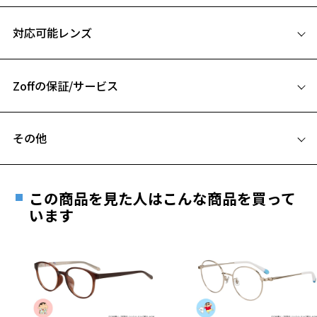
【カラー】
サイズ
ZX223006-16F1：シックで知的なハンサムなシルバー。
対応可能レンズ
お気に入り
ZX223006-49E1：フロントとテンプルの配色がこなれ感をプラス。
46□21-145
ZX223006-56E1：華やかさのあるゴールド。
A 片方のレンズ横幅：46mm
お気に入りに追加済です。
【スタイリングポイント】
Zoffの保証/サービス
B ブリッジ(鼻部分)の横幅：21mm
お気に入りリストは
こちら
上品な雰囲気を纏ったメタルフレームは大人の方におすすめ。
C テンプル(つる)の長さ：145mm
ラウンド型はベーシックなスタイリングはもちろん、トレンドスタイ
フレームとレンズの合計料金を知りたい方へ
ルとも好相性◎
その他
長くご愛用頂ける逸品です。
Zoffならではの安心サポート
価格シミュレーターはこちら
遠近両用はZoffオンラインストアでは販売しておりません。
※この商品はWEB店舗限定で販売している商品になります。
ご希望のお客さまは、「レンズ交換券」をお選びのうえ、
※柄や色味の出方に個体差があり、画像と異なる場合がございます。
この商品を見た人はこんな商品を買って
安心1 フレーム１年間品質保証
最寄りのZoff実店舗にてレンズをお買い求めください。
います
日本製シリーズ「MADE IN JAPAN」ページをみる
※サングラスやパッケージ品では「レンズ交換券」はお選び
商品不良により生じた破損等の不具合は、お渡し
いただけません。「度無し」をお選びいただき実店舗へご相
日または発送日より１年間修理又は交換させて頂
談ください。
きます。
※保証期間内に交換が行われた場合、保証期間は初期の期間から
延長されません。
お持ちのZoffメガネサイズを確認するには？
＜メガネの度数情報がわからない方へ＞