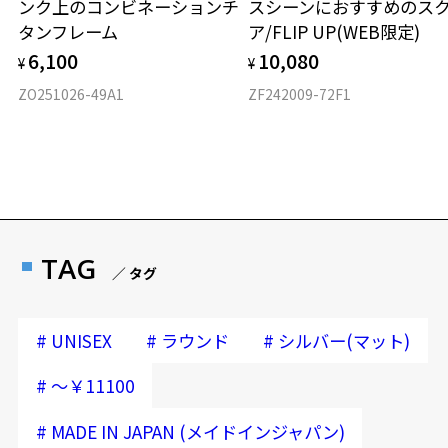
ンク上のコンビネーションチ
スシーンにおすすめのス
材質
タンフレーム
ア/FLIP UP(WEB限定)
フロント素材：チタン
6,100
10,080
¥
¥
ZO251026-49A1
ZF242009-72F1
TAG
／ タグ
#
#
#
UNISEX
ラウンド
シルバー(マット)
#
～￥11100
#
MADE IN JAPAN (メイドインジャパン)
再入荷お知らせメールのお申し込み