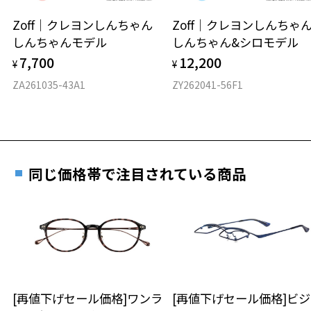
安心2 視力測定無料
Zoff｜クレヨンしんちゃん
Zoff｜クレヨンしんち
オンラインストアでフレームのみ購入して、
しんちゃんモデル
しんちゃん&シロモデル
実店舗で度付きにできます
仕上がり寸法
視力の変化を早めに発見するために、定期的な視
7,700
12,200
ご購入時に「レンズ交換券」をお選びいただくと、実店舗で
¥
¥
力測定をおすすめいたします。
度数を測定のうえ、度付きレンズ（標準セットレンズ）へ無
D 仕上がりの横幅：約122mm
ZA261035-43A1
ZY262041-56F1
料交換いただけます。
E 仕上がりの縦幅：約43mm
安心3 かかり具合調整無料
詳しくはこちら
重さ
フレームの歪みやかかり具合の調整・クリーニン
実店舗で度数を測定いただけます
グは、全国のZoff店舗にていつでも対応いたしま
お近くのZoff実店舗にて度数を測定いただけます（無料）。
す。
6.7g
同じ価格帯で注目されている商品
その際は記入用紙をダウンロードしてお使いください。
※メガネ：デモレンズを外した重さ
※サングラス：レンズ込みの重さ
※着脱式サングラス：デモレンズ、アタッチメント込みの重さ
ダウンロード
もっと見る
タイプ
ラウンド
[再値下げセール価格]ワンラ
[再値下げセール価格]ビ