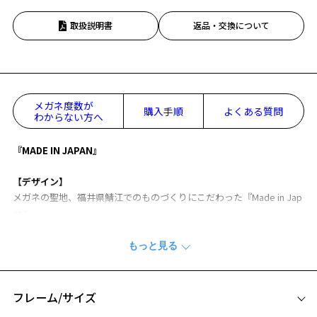
取扱説明書
返品・交換について
メガネ度数が
購入手順
よくある質問
わからない方へ
『MADE IN JAPAN』
【デザイン】
メガネの聖地、福井県鯖江でのものづくりにこだわった『Made in Jap
an』。
日本製ならではの優れた技術・品質・素材を凝縮した日本製コレクシ
ョン。
伝統的な模様の彫金を施し、素材の質感と相まって繊細で上品なフレ
ーム。
丸みのあるラウンド型は知的な印象に柔らかな印象をプラスします。
フレーム/サイズ