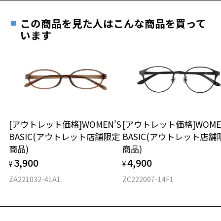
遠近両用はZoffオンラインストアでは販売しておりません。
テンプル(つる)先にはマイキーをイメージした縞模様。
ご希望のお客さまは、「レンズ交換券」をお選びのうえ、
※マイキーver.にはマイキーが、ハリネズミver.にはハリネズミのデザ
この商品を見た人はこんな商品を買って
安心1 フレーム１年間品質保証
インがそれぞれ施されています。
最寄りのZoff実店舗にてレンズをお買い求めください。
います
全てのフレームに、70％再生材を使用したオリジナルケースと100％再
※サングラスやパッケージ品では「レンズ交換券」はお選び
商品不良により生じた破損等の不具合は、お渡し
生材を使用したメガネ拭きが付きます。
いただけません。「度無し」をお選びいただき実店舗へご相
日または発送日より１年間修理又は交換させて頂
Zoffオリジナルのメガネ姿のマイキーとハリネズミがとってもキュー
談ください。
きます。
ト！
※保証期間内に交換が行われた場合、保証期間は初期の期間から
延長されません。
※柄や色味の出方に個体差があり、画像と異なる場合がございます。
お持ちのZoffメガネサイズを確認するには？
＜メガネの度数情報がわからない方へ＞
※オリジナルケースとメガネ拭きがセットになります。
※この商品は一部店舗で販売している商品になります。
安心2 視力測定無料
[アウトレット価格]WOMEN’S
[アウトレット価格]WOME
オンラインストアでフレームのみ購入して、
BASIC(アウトレット店舗限定
BASIC(アウトレット店舗
実店舗で度付きにできます
Zoff meets LISA LARSON ページをみる
仕上がり寸法
視力の変化を早めに発見するために、定期的な視
商品)
商品)
ご購入時に「レンズ交換券」をお選びいただくと、実店舗で
力測定をおすすめいたします。
※アウトレット商品は、販売から一定期間経過した商品などです。キ
3,900
4,900
度数を測定のうえ、度付きレンズ（標準セットレンズ）へ無
¥
¥
D 仕上がりの横幅：約135mm
ズ、汚れなどがあるB級品ではございません。
料交換いただけます。
E 仕上がりの縦幅：約46mm
安心3 かかり具合調整無料
ZA221032-41A1
ZC222007-14F1
詳しくはこちら
重さ
フレームの歪みやかかり具合の調整・クリーニン
実店舗で度数を測定いただけます
グは、全国のZoff店舗にていつでも対応いたしま