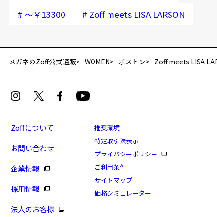
#
#
～￥13300
Zoff meets LISA LARSON
再入荷お知らせメールのお申し込み
「再入荷お知らせメール」はZoffオンラインストア会員さまのみ対象となります。
メガネのZoff公式通販
WOMEN
ボストン
Zoff meets LISA L
Zoffについて
推奨環境
特定取引法表示
お問い合わせ
[アウトレット価格]Zoff meets LISA LARSON
プライバシーポリシー
MADE IN JAPAN series
ご利用条件
企業情報
商品番号：ZX221001-43A1/フレームカラー：ブラウン/
サイトマップ
採用情報
単価：￥9,950
価格シミュレーター
法人のお客様