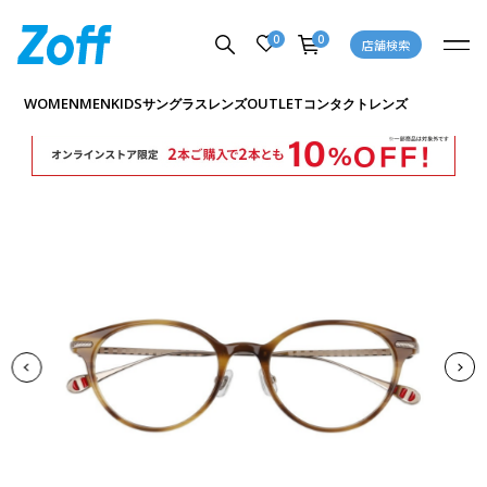
0
0
店舗検索
商品詳細ページへ
WOMEN
MEN
KIDS
OUTLET
サングラス
レンズ
コンタクトレンズ