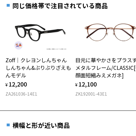
お近くのZoff実店舗にて度数を測定いただけます（無料）。
す。
10.1g
同じ価格帯で注目されている商品
その際は記入用紙をダウンロードしてお使いください。
※メガネ：デモレンズを外した重さ
※サングラス：レンズ込みの重さ
※着脱式サングラス：デモレンズ、アタッチメント込みの重さ
ダウンロード
もっと見る
タイプ
ボストン
Zoff｜クレヨンしんちゃん
目元に華やかさをプラス
しんちゃん&ぶりぶりざえも
メタルフレーム/CLASSIC
材質
んモデル
顔面短縮みえメガネ]
フロント素材：アセテート
12,200
12,100
¥
¥
ZA261036-14E1
ZK192001-43E1
横幅と形が近い商品