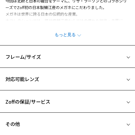
今回は北欧と日本の融合をテーマに、リサ・ラーソンとのコラボシリ
ーズでZoff初の日本製鯖江産のメガネにこだわりました。
メガネは世界に誇る日本の伝統的な産業。
本コレクションでは、福井県鯖江産ならではの優れた技術・品質に、
世界中の人々に愛されるLISA LARSONの可愛らしさをプラスしたプレ
ミアムなシリーズです。
※付属品のオリジナルケースとメガネ拭きは中国製になります。
【MIKEY (マイキー)】
フレーム/サイズ
■COMBINATION (ボストン)
サイズ
フロントは、環境に配慮したエコ素材を使用。
対応可能レンズ
テンプル(つる)にはしなやかで軽い用β-チタンを採用することで、かけ
50□19-142
心地にもこだわったデザイン。
お気に入り
A 片方のレンズ横幅：50mm
柔らかく丸みのあるシェイプは、女性らしさを引き立てます。
Zoffの保証/サービス
B ブリッジ(鼻部分)の横幅：19mm
■POINT
C テンプル(つる)の長さ：142mm
お気に入りに追加済です。
エコ素材や日本製チタンへこだわり、フレームのフロントには、環境
フレームとレンズの合計料金を知りたい方へ
お気に入りリストは
こちら
に配慮したエコ素材や、軽くバネ性もあり、アレルギーを起こしにく
その他
いチタン素材を使用。
Zoffならではの安心サポート
価格シミュレーターはこちら
サイドにはマイキーやハリネズミのキュートな姿が。