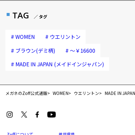
TAG
／ タグ
#
#
WOMEN
ウエリントン
#
#
ブラウン(デミ柄)
～￥16600
#
MADE IN JAPAN (メイドインジャパン)
再入荷お知らせメールのお申し込み
「再入荷お知らせメール」はZoffオンラインストア会員さまのみ対象となります。
メガネのZoff公式通販
WOMEN
ウエリントン
MADE IN JA
Zoffについて
推奨環境