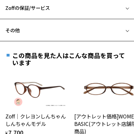
A 片方のレンズ横幅：49mm
Zoffの保証/サービス
B ブリッジ(鼻部分)の横幅：19mm
C テンプル(つる)の長さ：148mm
フレームとレンズの合計料金を知りたい方へ
その他
Zoffならではの安心サポート
価格シミュレーターはこちら
遠近両用はZoffオンラインストアでは販売しておりません。
お気に入り
ご希望のお客さまは、「レンズ交換券」をお選びのうえ、
この商品を見た人はこんな商品を買って
安心1 フレーム１年間品質保証
最寄りのZoff実店舗にてレンズをお買い求めください。
います
※サングラスやパッケージ品では「レンズ交換券」はお選び
お気に入りに追加済です。
商品不良により生じた破損等の不具合は、お渡し
いただけません。「度無し」をお選びいただき実店舗へご相
お気に入りリストは
こちら
日または発送日より１年間修理又は交換させて頂
談ください。
きます。
※保証期間内に交換が行われた場合、保証期間は初期の期間から
延長されません。
お持ちのZoffメガネサイズを確認するには？
＜メガネの度数情報がわからない方へ＞
安心2 視力測定無料
Zoff｜クレヨンしんちゃん
[アウトレット価格]WOME
オンラインストアでフレームのみ購入して、
しんちゃんモデル
BASIC(アウトレット店舗
実店舗で度付きにできます
仕上がり寸法
視力の変化を早めに発見するために、定期的な視
商品)
7,700
ご購入時に「レンズ交換券」をお選びいただくと、実店舗で
¥
力測定をおすすめいたします。