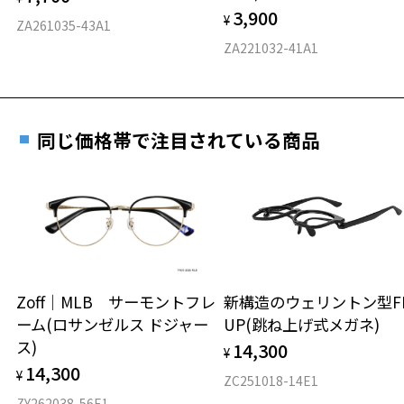
3,900
度数を測定のうえ、度付きレンズ（標準セットレンズ）へ無
¥
D 仕上がりの横幅：約135mm
ZA261035-43A1
料交換いただけます。
E 仕上がりの縦幅：約42mm
安心3 かかり具合調整無料
ZA221032-41A1
詳しくはこちら
重さ
フレームの歪みやかかり具合の調整・クリーニン
実店舗で度数を測定いただけます
グは、全国のZoff店舗にていつでも対応いたしま
お近くのZoff実店舗にて度数を測定いただけます（無料）。
す。
6.3g
同じ価格帯で注目されている商品
その際は記入用紙をダウンロードしてお使いください。
※メガネ：デモレンズを外した重さ
※サングラス：レンズ込みの重さ
※着脱式サングラス：デモレンズ、アタッチメント込みの重さ
ダウンロード
もっと見る
タイプ
ウエリントン
Zoff｜MLB サーモントフレ
新構造のウェリントン型FL
ーム(ロサンゼルス ドジャー
UP(跳ね上げ式メガネ)
材質
ス)
14,300
¥
フロント素材：チタン
14,300
¥
ZC251018-14E1
ZY262038-56E1