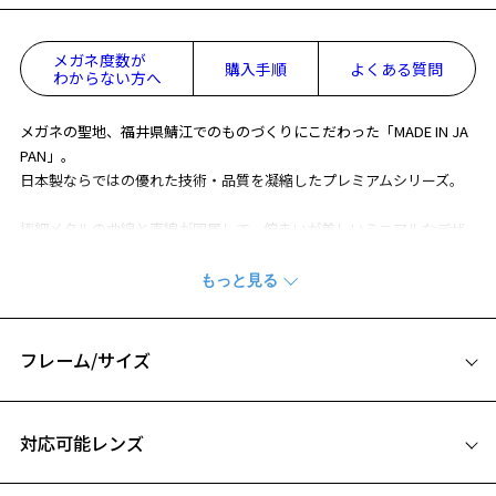
メガネ度数が
購入手順
よくある質問
わからない方へ
メガネの聖地、福井県鯖江でのものづくりにこだわった「MADE IN JA
PAN」。
日本製ならではの優れた技術・品質を凝縮したプレミアムシリーズ。
極細メタルの曲線と直線が同居して、佇まいが美しいミニマルなデザ
イン。
日本製ならではのディテールが随所に上品な輝きを放ちます。
※この商品はWEB限定で販売している商品になります。
※柄や色味の出方に個体差があり、画像と異なる場合がございます。
フレーム/サイズ
日本製シリーズ「MADE IN JAPAN」ページをみる
サイズ
対応可能レンズ
49□19-148