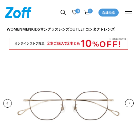
0
0
店舗検索
商品詳細ページへ
WOMEN
MEN
KIDS
OUTLET
サングラス
レンズ
コンタクトレンズ