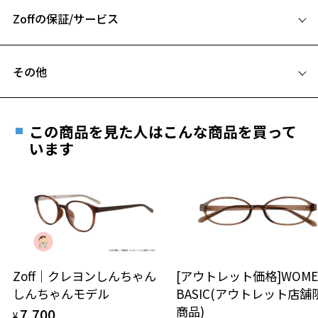
A 片方のレンズ横幅：50mm
Zoffの保証/サービス
B ブリッジ(鼻部分)の横幅：20mm
C テンプル(つる)の長さ：148mm
フレームとレンズの合計料金を知りたい方へ
その他
Zoffならではの安心サポート
価格シミュレーターはこちら
遠近両用はZoffオンラインストアでは販売しておりません。
お気に入り
ご希望のお客さまは、「レンズ交換券」をお選びのうえ、
この商品を見た人はこんな商品を買って
安心1 フレーム１年間品質保証
最寄りのZoff実店舗にてレンズをお買い求めください。
います
※サングラスやパッケージ品では「レンズ交換券」はお選び
お気に入りに追加済です。
商品不良により生じた破損等の不具合は、お渡し
いただけません。「度無し」をお選びいただき実店舗へご相
お気に入りリストは
こちら
日または発送日より１年間修理又は交換させて頂
談ください。
きます。
※保証期間内に交換が行われた場合、保証期間は初期の期間から
延長されません。
お持ちのZoffメガネサイズを確認するには？
＜メガネの度数情報がわからない方へ＞
安心2 視力測定無料
Zoff｜クレヨンしんちゃん
[アウトレット価格]WOME
オンラインストアでフレームのみ購入して、
しんちゃんモデル
BASIC(アウトレット店舗
実店舗で度付きにできます
仕上がり寸法
視力の変化を早めに発見するために、定期的な視
商品)
7,700
ご購入時に「レンズ交換券」をお選びいただくと、実店舗で
¥
力測定をおすすめいたします。