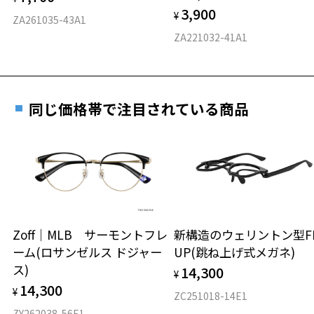
3,900
度数を測定のうえ、度付きレンズ（標準セットレンズ）へ無
¥
D 仕上がりの横幅：約137mm
ZA261035-43A1
料交換いただけます。
E 仕上がりの縦幅：約49mm
安心3 かかり具合調整無料
ZA221032-41A1
詳しくはこちら
重さ
フレームの歪みやかかり具合の調整・クリーニン
実店舗で度数を測定いただけます
グは、全国のZoff店舗にていつでも対応いたしま
お近くのZoff実店舗にて度数を測定いただけます（無料）。
す。
6.4g
同じ価格帯で注目されている商品
その際は記入用紙をダウンロードしてお使いください。
※メガネ：デモレンズを外した重さ
※サングラス：レンズ込みの重さ
※着脱式サングラス：デモレンズ、アタッチメント込みの重さ
ダウンロード
もっと見る
タイプ
ラウンド
Zoff｜MLB サーモントフレ
新構造のウェリントン型FL
ーム(ロサンゼルス ドジャー
UP(跳ね上げ式メガネ)
材質
ス)
14,300
¥
フロント素材：チタン
14,300
¥
ZC251018-14E1
ZY262038-56E1