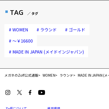
TAG
／ タグ
#
#
#
WOMEN
ラウンド
ゴールド
#
～￥16600
#
MADE IN JAPAN (メイドインジャパン)
再入荷お知らせメールのお申し込み
「再入荷お知らせメール」はZoffオンラインストア会員さまのみ対象となります。
メガネのZoff公式通販
WOMEN
ラウンド
MADE IN JAPAN
Zoffについて
推奨環境