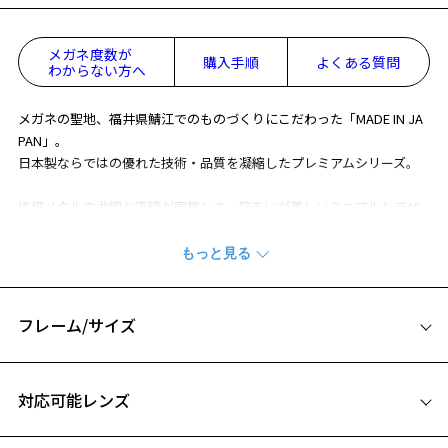
メガネ度数が
購入手順
よくある質問
わからない方へ
メガネの聖地、福井県鯖江でのものづくりにこだわった「MADE IN JA
PAN」。
日本製ならではの優れた技術・品質を凝縮したプレミアムシリーズ。
極細メタルの曲線と直線が同居して、佇まいが美しいミニマルなデザ
イン。
日本製ならではのディテールが随所に上品な輝きを放ちます。
※この商品はWEB限定で販売している商品になります。
※柄や色味の出方に個体差があり、画像と異なる場合がございます。
フレーム/サイズ
日本製シリーズ「MADE IN JAPAN」ページをみる
サイズ
対応可能レンズ
50□20-148