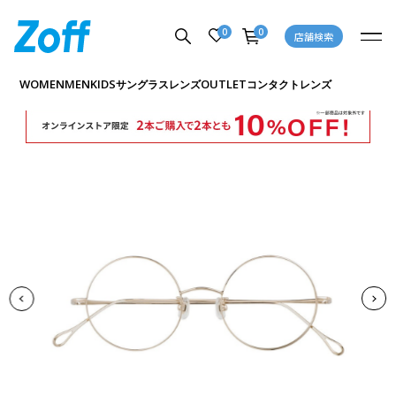
0
0
店舗検索
商品詳細ページへ
WOMEN
MEN
KIDS
OUTLET
サングラス
レンズ
コンタクトレンズ