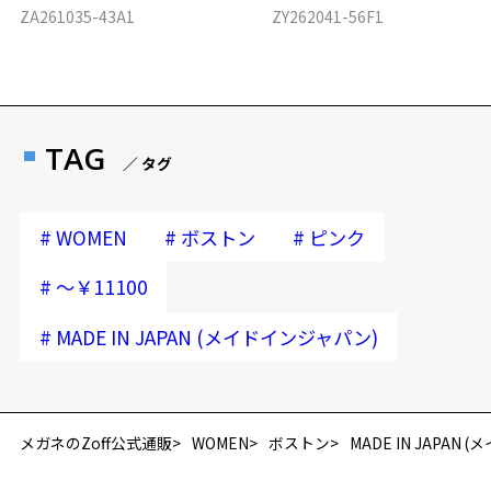
ZA261035-43A1
ZY262041-56F1
TAG
／ タグ
#
#
#
WOMEN
ボストン
ピンク
#
～￥11100
#
MADE IN JAPAN (メイドインジャパン)
再入荷お知らせメールのお申し込み
「再入荷お知らせメール」はZoffオンラインストア会員さまのみ対象となります。
メガネのZoff公式通販
WOMEN
ボストン
MADE IN JAPAN