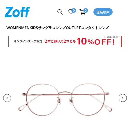
0
0
店舗検索
商品詳細ページへ
WOMEN
MEN
KIDS
OUTLET
サングラス
レンズ
コンタクトレンズ