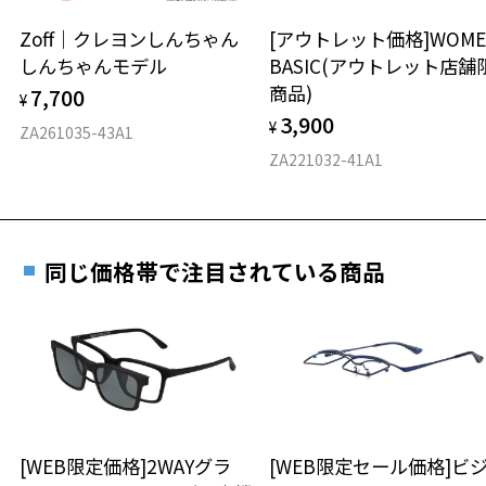
安心2 視力測定無料
Zoff｜クレヨンしんちゃん
[アウトレット価格]WOME
オンラインストアでフレームのみ購入して、
しんちゃんモデル
BASIC(アウトレット店舗
実店舗で度付きにできます
仕上がり寸法
視力の変化を早めに発見するために、定期的な視
商品)
7,700
ご購入時に「レンズ交換券」をお選びいただくと、実店舗で
¥
力測定をおすすめいたします。
3,900
度数を測定のうえ、度付きレンズ（標準セットレンズ）へ無
¥
D 仕上がりの横幅：約140mm
ZA261035-43A1
料交換いただけます。
E 仕上がりの縦幅：約50mm
安心3 かかり具合調整無料
ZA221032-41A1
詳しくはこちら
重さ
フレームの歪みやかかり具合の調整・クリーニン
実店舗で度数を測定いただけます
グは、全国のZoff店舗にていつでも対応いたしま
お近くのZoff実店舗にて度数を測定いただけます（無料）。
す。
6.6g
同じ価格帯で注目されている商品
その際は記入用紙をダウンロードしてお使いください。
※メガネ：デモレンズを外した重さ
※サングラス：レンズ込みの重さ
※着脱式サングラス：デモレンズ、アタッチメント込みの重さ
ダウンロード
もっと見る
タイプ
ボストン
[WEB限定価格]2WAYグラ
[WEB限定セール価格]ビ