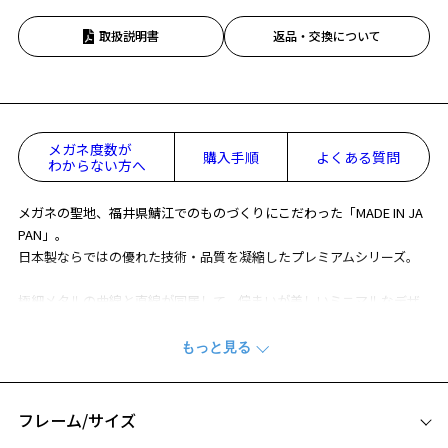
取扱説明書
返品・交換について
メガネ度数が
購入手順
よくある質問
わからない方へ
メガネの聖地、福井県鯖江でのものづくりにこだわった「MADE IN JA
PAN」。
日本製ならではの優れた技術・品質を凝縮したプレミアムシリーズ。
極細メタルの曲線と直線が同居して、佇まいが美しいミニマルなデザ
イン。
日本製ならではのディテールが随所に上品な輝きを放ちます。
※この商品はWEB限定で販売している商品になります。
※柄や色味の出方に個体差があり、画像と異なる場合がございます。
フレーム/サイズ