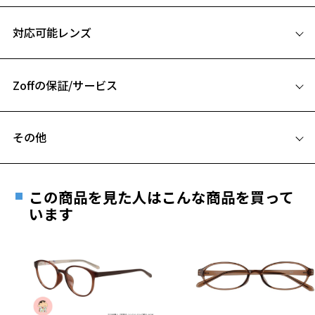
日本製シリーズ「MADE IN JAPAN」ページをみる
サイズ
対応可能レンズ
52□20-148
A 片方のレンズ横幅：52mm
Zoffの保証/サービス
B ブリッジ(鼻部分)の横幅：20mm
C テンプル(つる)の長さ：148mm
フレームとレンズの合計料金を知りたい方へ
その他
お気に入り
Zoffならではの安心サポート
価格シミュレーターはこちら
遠近両用はZoffオンラインストアでは販売しておりません。
ご希望のお客さまは、「レンズ交換券」をお選びのうえ、
この商品を見た人はこんな商品を買って
お気に入りに追加済です。
安心1 フレーム１年間品質保証
最寄りのZoff実店舗にてレンズをお買い求めください。
います
お気に入りリストは
こちら
※サングラスやパッケージ品では「レンズ交換券」はお選び
商品不良により生じた破損等の不具合は、お渡し
いただけません。「度無し」をお選びいただき実店舗へご相
日または発送日より１年間修理又は交換させて頂
談ください。
きます。
※保証期間内に交換が行われた場合、保証期間は初期の期間から
延長されません。
お持ちのZoffメガネサイズを確認するには？
＜メガネの度数情報がわからない方へ＞