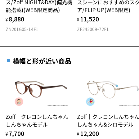
ス/Zoff NIGHT&DAY(偏光機
スシーンにおすすめのス
材質
能搭載)(WEB限定商品)
ア/FLIP UP(WEB限定)
フロント素材：チタン
8,880
11,520
¥
¥
ZN201G05-14F1
ZF242009-72F1
横幅と形が近い商品
Zoff｜クレヨンしんちゃん
Zoff｜クレヨンしんち
しんちゃんモデル
しんちゃん&シロモデル
7,700
12,200
¥
¥