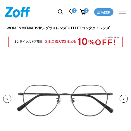
0
0
店舗検索
商品詳細ページへ
WOMEN
MEN
KIDS
OUTLET
サングラス
レンズ
コンタクトレンズ