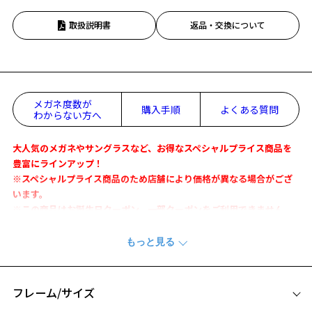
取扱説明書
返品・交換について
メガネ度数が
購入手順
よくある質問
わからない方へ
大人気のメガネやサングラスなど、お得なスペシャルプライス商品を
豊富にラインアップ！
※スペシャルプライス商品のため店舗により価格が異なる場合がござ
います。
※この商品はお誕生日クーポン、一部クーポンをご利用できません。
日本製ならではの優れた技術・品質・素材を凝縮したコレクション。
金属でありながらバネ性があり、軽くソフトな掛け心地です。
ブリッジやテンプルには伝統的な模様の彫金を施し、素材の質感と相
まって繊細で上品な雰囲気に。
フレーム/サイズ