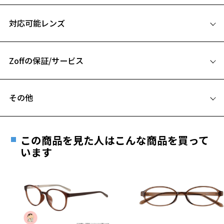
※この商品は一部店舗で販売している商品になります。
サイズ
※柄や色味の出方に個体差があり、画像と異なる場合がございます。
対応可能レンズ
51□19-145
日本製シリーズ「MADE IN JAPAN」ページをみる
A 片方のレンズ横幅：51mm
Zoffの保証/サービス
B ブリッジ(鼻部分)の横幅：19mm
C テンプル(つる)の長さ：145mm
フレームとレンズの合計料金を知りたい方へ
その他
Zoffならではの安心サポート
お気に入り
価格シミュレーターはこちら
遠近両用はZoffオンラインストアでは販売しておりません。
ご希望のお客さまは、「レンズ交換券」をお選びのうえ、
この商品を見た人はこんな商品を買って
安心1 フレーム１年間品質保証
お気に入りに追加済です。
最寄りのZoff実店舗にてレンズをお買い求めください。
います
お気に入りリストは
こちら
※サングラスやパッケージ品では「レンズ交換券」はお選び
商品不良により生じた破損等の不具合は、お渡し
いただけません。「度無し」をお選びいただき実店舗へご相
日または発送日より１年間修理又は交換させて頂
談ください。
きます。
※保証期間内に交換が行われた場合、保証期間は初期の期間から
延長されません。
お持ちのZoffメガネサイズを確認するには？
＜メガネの度数情報がわからない方へ＞