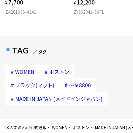
7,700
12,200
¥
¥
ZA261035-43A1
ZY262041-56F1
TAG
／ タグ
#
#
WOMEN
ボストン
#
#
ブラック(マット)
～￥8800
#
MADE IN JAPAN (メイドインジャパン)
再入荷お知らせメールのお申し込み
「再入荷お知らせメール」はZoffオンラインストア会員さまのみ対象となります。
メガネのZoff公式通販
WOMEN
ボストン
MADE IN JAPAN