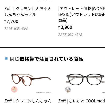
安心2 視力測定無料
Zoff｜クレヨンしんちゃん
[アウトレット価格]WOME
オンラインストアでフレームのみ購入して、
しんちゃんモデル
BASIC(アウトレット店舗
実店舗で度付きにできます
仕上がり寸法
視力の変化を早めに発見するために、定期的な視
商品)
7,700
ご購入時に「レンズ交換券」をお選びいただくと、実店舗で
¥
力測定をおすすめいたします。
3,900
度数を測定のうえ、度付きレンズ（標準セットレンズ）へ無
¥
D 仕上がりの横幅：約137mm
ZA261035-43A1
料交換いただけます。
E 仕上がりの縦幅：約47mm
安心3 かかり具合調整無料
ZA221032-41A1
詳しくはこちら
重さ
フレームの歪みやかかり具合の調整・クリーニン
実店舗で度数を測定いただけます
グは、全国のZoff店舗にていつでも対応いたしま
お近くのZoff実店舗にて度数を測定いただけます（無料）。
す。
8.8g
同じ価格帯で注目されている商品
その際は記入用紙をダウンロードしてお使いください。
※メガネ：デモレンズを外した重さ
※サングラス：レンズ込みの重さ
※着脱式サングラス：デモレンズ、アタッチメント込みの重さ
ダウンロード
もっと見る
タイプ
ボストン
Zoff｜クレヨンしんちゃん
Zoff | ちいかわ COOLmod