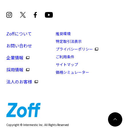
Zoffについて
推奨環境
特定取引法表示
お問い合わせ
[スペシャルプライス]MADE IN JAPAN(メイドインジ
プライバシーポリシー
ャパン)(一部店舗限定商品)
ご利用条件
企業情報
商品番号：ZU223003-14F1/フレームカラー：ブラック
サイトマップ
採用情報
(マット)/単価：￥8,300
価格シミュレーター
法人のお客様
ログインして申し込む
※商品が再入荷された際にメールでお知らせします。
※本サービスは商品の購入をお約束するものではありません。
※ご希望の商品が再入荷しない場合もございますので予めご了承ください。
※「再入荷お知らせメール」はZoffオンラインストアで取り扱っている商品が対象
再入荷のお知らせ
Copyright © Intermestic Inc. All Rights Reserved
となります。