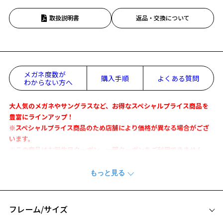
取扱説明書
返品・交換について
メガネ度数が
購入手順
よくある質問
わからない方へ
大人気のメガネやサングラスなど、お得なスペシャルプライス商品を
豊富にラインアップ！
※スペシャルプライス商品のため店舗により価格が異なる場合がござ
います。
※この商品はお誕生日クーポン、一部クーポンをご利用できません。
日本製ならではの優れた技術・品質・素材を凝縮したコレクション。
金属でありながらバネ性があり、軽くソフトな掛け心地です。
ブリッジやテンプルには伝統的な模様の彫金を施し、素材の質感と相
まって繊細で上品な雰囲気に。
フレーム/サイズ