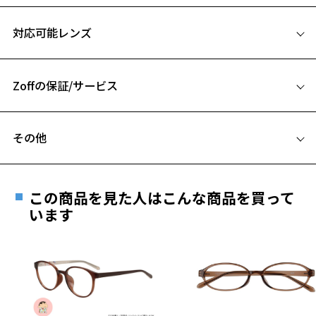
※この商品は一部店舗で販売している商品になります。
サイズ
※柄や色味の出方に個体差があり、画像と異なる場合がございます。
対応可能レンズ
52□19-145
日本製シリーズ「MADE IN JAPAN」ページをみる
A 片方のレンズ横幅：52mm
Zoffの保証/サービス
B ブリッジ(鼻部分)の横幅：19mm
C テンプル(つる)の長さ：145mm
フレームとレンズの合計料金を知りたい方へ
その他
Zoffならではの安心サポート
お気に入り
価格シミュレーターはこちら
遠近両用はZoffオンラインストアでは販売しておりません。
ご希望のお客さまは、「レンズ交換券」をお選びのうえ、
この商品を見た人はこんな商品を買って
安心1 フレーム１年間品質保証
お気に入りに追加済です。
最寄りのZoff実店舗にてレンズをお買い求めください。
います
お気に入りリストは
こちら
※サングラスやパッケージ品では「レンズ交換券」はお選び
商品不良により生じた破損等の不具合は、お渡し
いただけません。「度無し」をお選びいただき実店舗へご相
日または発送日より１年間修理又は交換させて頂
談ください。
きます。
※保証期間内に交換が行われた場合、保証期間は初期の期間から
延長されません。
お持ちのZoffメガネサイズを確認するには？
＜メガネの度数情報がわからない方へ＞