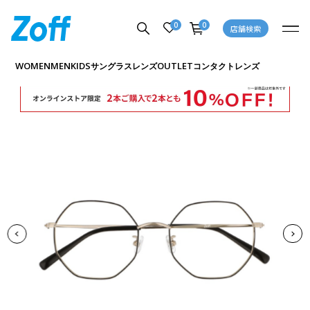
0
0
店舗検索
商品詳細ページへ
WOMEN
MEN
KIDS
OUTLET
サングラス
レンズ
コンタクトレンズ