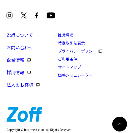
Zoffについて
推奨環境
特定取引法表示
お問い合わせ
[スペシャルプライス]MADE IN JAPAN(メイドインジ
プライバシーポリシー
ャパン)(一部店舗限定商品)
ご利用条件
企業情報
商品番号：ZU223001-14E1/フレームカラー：ブラック/
サイトマップ
採用情報
単価：￥8,300
価格シミュレーター
法人のお客様
ログインして申し込む
※商品が再入荷された際にメールでお知らせします。
※本サービスは商品の購入をお約束するものではありません。
※ご希望の商品が再入荷しない場合もございますので予めご了承ください。
※「再入荷お知らせメール」はZoffオンラインストアで取り扱っている商品が対象
再入荷のお知らせ
Copyright © Intermestic Inc. All Rights Reserved
となります。