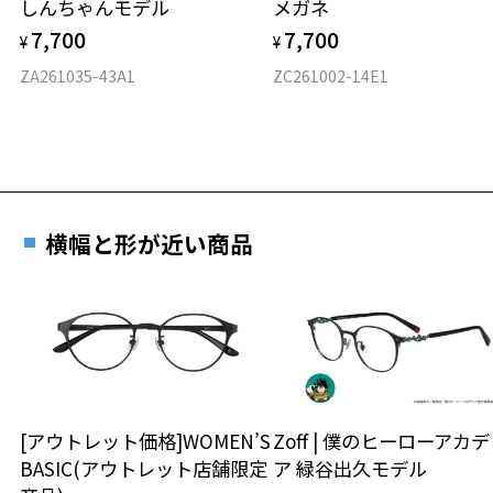
しんちゃんモデル
メガネ
材質
7,700
7,700
¥
¥
フロント素材：チタン
ZA261035-43A1
ZC261002-14E1
横幅と形が近い商品
[アウトレット価格]WOMEN’S
Zoff | 僕のヒーローアカ
BASIC(アウトレット店舗限定
ア 緑谷出久モデル