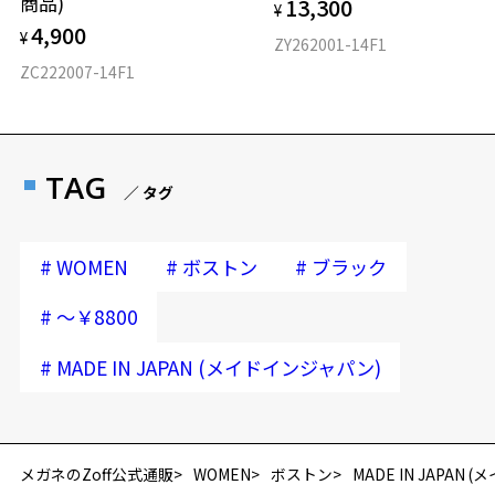
商品)
13,300
¥
4,900
¥
ZY262001-14F1
ZC222007-14F1
TAG
／ タグ
#
#
#
WOMEN
ボストン
ブラック
#
～￥8800
#
MADE IN JAPAN (メイドインジャパン)
再入荷お知らせメールのお申し込み
「再入荷お知らせメール」はZoffオンラインストア会員さまのみ対象となります。
メガネのZoff公式通販
WOMEN
ボストン
MADE IN JAPAN