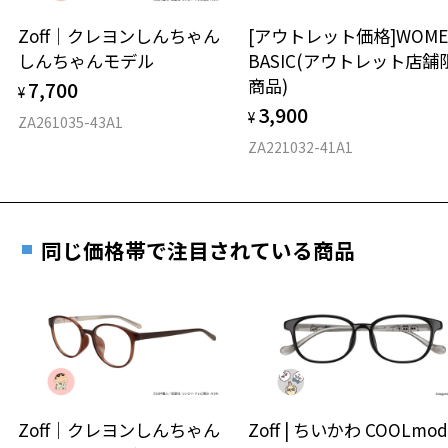
安心2 視力測定無料
Zoff｜クレヨンしんちゃん
[アウトレット価格]WOME
オンラインストアでフレームのみ購入して、
しんちゃんモデル
BASIC(アウトレット店舗
実店舗で度付きにできます
仕上がり寸法
視力の変化を早めに発見するために、定期的な視
商品)
7,700
ご購入時に「レンズ交換券」をお選びいただくと、実店舗で
¥
力測定をおすすめいたします。
3,900
度数を測定のうえ、度付きレンズ（標準セットレンズ）へ無
¥
D 仕上がりの横幅：約130mm
ZA261035-43A1
料交換いただけます。
E 仕上がりの縦幅：約49mm
安心3 かかり具合調整無料
ZA221032-41A1
詳しくはこちら
重さ
フレームの歪みやかかり具合の調整・クリーニン
実店舗で度数を測定いただけます
グは、全国のZoff店舗にていつでも対応いたしま
お近くのZoff実店舗にて度数を測定いただけます（無料）。
す。
8g
同じ価格帯で注目されている商品
その際は記入用紙をダウンロードしてお使いください。
※メガネ：デモレンズを外した重さ
※サングラス：レンズ込みの重さ
※着脱式サングラス：デモレンズ、アタッチメント込みの重さ
ダウンロード
もっと見る
タイプ
ボストン
Zoff｜クレヨンしんちゃん
Zoff | ちいかわ COOLmod