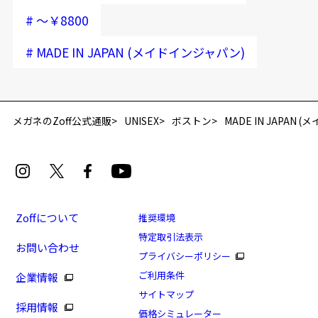
#
～￥8800
#
MADE IN JAPAN (メイドインジャパン)
再入荷お知らせメールのお申し込み
「再入荷お知らせメール」はZoffオンラインストア会員さまのみ対象となります。
メガネのZoff公式通販
UNISEX
ボストン
MADE IN JAPAN
Zoffについて
推奨環境
特定取引法表示
お問い合わせ
MADE IN JAPAN(メイドインジャパン)(WEB限定商
プライバシーポリシー
品)
ご利用条件
企業情報
商品番号：ZU211009-11A1/フレームカラー：グレー/単
サイトマップ
採用情報
価：￥7,900
価格シミュレーター