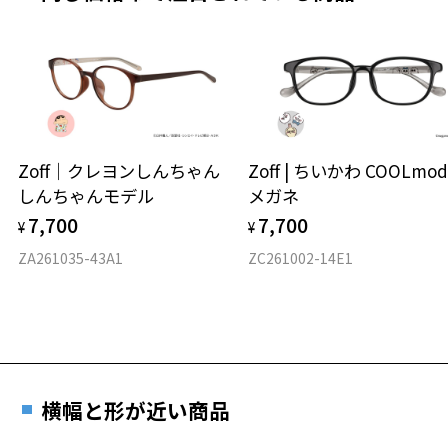
その際は記入用紙をダウンロードしてお使いください。
※メガネ：デモレンズを外した重さ
※サングラス：レンズ込みの重さ
※着脱式サングラス：デモレンズ、アタッチメント込みの重さ
ダウンロード
もっと見る
タイプ
ボストン
Zoff｜クレヨンしんちゃん
Zoff | ちいかわ COOLmod
しんちゃんモデル
メガネ
材質
7,700
7,700
¥
¥
フロント素材：アセテート
ZA261035-43A1
ZC261002-14E1
横幅と形が近い商品