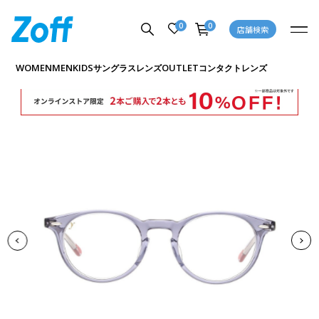
0
0
店舗検索
商品詳細ページへ
WOMEN
MEN
KIDS
OUTLET
サングラス
レンズ
コンタクトレンズ