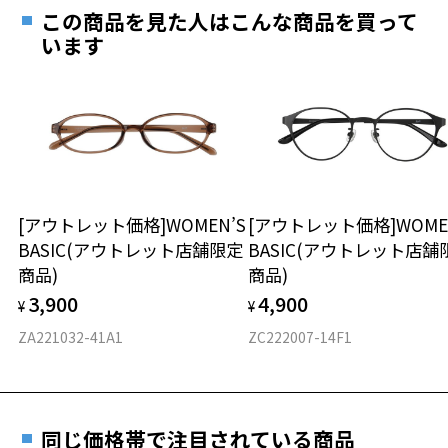
ご希望のお客さまは、「レンズ交換券」をお選びのうえ、
この商品を見た人はこんな商品を買って
安心1 フレーム１年間品質保証
最寄りのZoff実店舗にてレンズをお買い求めください。
います
※サングラスやパッケージ品では「レンズ交換券」はお選び
商品不良により生じた破損等の不具合は、お渡し
いただけません。「度無し」をお選びいただき実店舗へご相
日または発送日より１年間修理又は交換させて頂
談ください。
きます。
※保証期間内に交換が行われた場合、保証期間は初期の期間から
延長されません。
お持ちのZoffメガネサイズを確認するには？
＜メガネの度数情報がわからない方へ＞
安心2 視力測定無料
[アウトレット価格]WOMEN’S
[アウトレット価格]WOME
オンラインストアでフレームのみ購入して、
BASIC(アウトレット店舗限定
BASIC(アウトレット店舗
実店舗で度付きにできます
仕上がり寸法
視力の変化を早めに発見するために、定期的な視
商品)
商品)
ご購入時に「レンズ交換券」をお選びいただくと、実店舗で
力測定をおすすめいたします。
3,900
4,900
度数を測定のうえ、度付きレンズ（標準セットレンズ）へ無
¥
¥
D 仕上がりの横幅：約137mm
料交換いただけます。
E 仕上がりの縦幅：約44mm
安心3 かかり具合調整無料
ZA221032-41A1
ZC222007-14F1
詳しくはこちら
重さ
フレームの歪みやかかり具合の調整・クリーニン
実店舗で度数を測定いただけます
グは、全国のZoff店舗にていつでも対応いたしま
お近くのZoff実店舗にて度数を測定いただけます（無料）。
す。
17.6g
同じ価格帯で注目されている商品