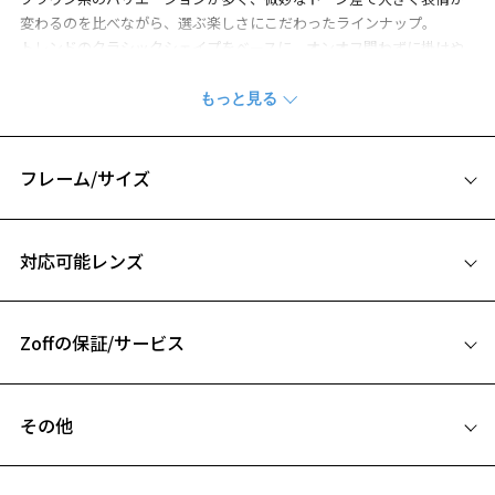
変わるのを比べながら、選ぶ楽しさにこだわったラインナップ。
トレンドのクラシックシェイプをベースに、オンオフ問わずに掛けや
すいデザインになっています。
テンプルエンドにはネイルから着想を得たチップを配し、さりげない
アクセント効果に。
お子様から小顔の女性のかたに向けた小ぶりなサイズ感になっていま
す。
フレーム/サイズ
※柄や色味の出方に個体差があり、画像と異なる場合がございます。
サイズ
※この商品はWEB限定で販売している商品になります。
対応可能レンズ
48□21-145
日本製シリーズ「MADE IN JAPAN」ページをみる
A 片方のレンズ横幅：48mm
Zoffの保証/サービス
B ブリッジ(鼻部分)の横幅：21mm
お気に入り
C テンプル(つる)の長さ：145mm
フレームとレンズの合計料金を知りたい方へ
その他
お気に入りに追加済です。
Zoffならではの安心サポート
お気に入りリストは
こちら
価格シミュレーターはこちら
遠近両用はZoffオンラインストアでは販売しておりません。