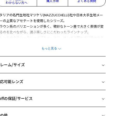
購入手順
よくある質問
わからない方へ
タリアの名門生地社マツケリ(MAZZUCCHELLI)社や日本大手生地メー
ーの上質なアセテートを使用したシリーズ。
ラウン系のバリエーションが多く、微妙なトーン差で大きく表情が変
るのを比べながら、選ぶ楽しさにこだわったラインナップ。
レンドのクラシックシェイプをベースに、オンオフ問わずに掛けやす
デザインになっています。
ンプルエンドにはネイルから着想を得たチップを配し、さりげないア
セント効果に。
子様から小顔の女性のかたに向けた小ぶりなサイズ感になっていま
レーム/サイズ
。
イズ
柄や色味の出方に個体差があり、画像と異なる場合がございます。
応可能レンズ
この商品は一部店舗で販売している商品になります。
□22-145
 片方のレンズ横幅：46mm
アウトレット商品は、販売から一定期間経過した商品などです。キ
 ブリッジ(鼻部分)の横幅：22mm
offの保証/サービス
、汚れなどがあるB級品ではございません。
 テンプル(つる)の長さ：145mm
フレームとレンズの合計料金を知りたい方へ
の他