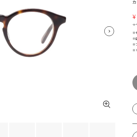
カ
¥
¥
※
※
※
※