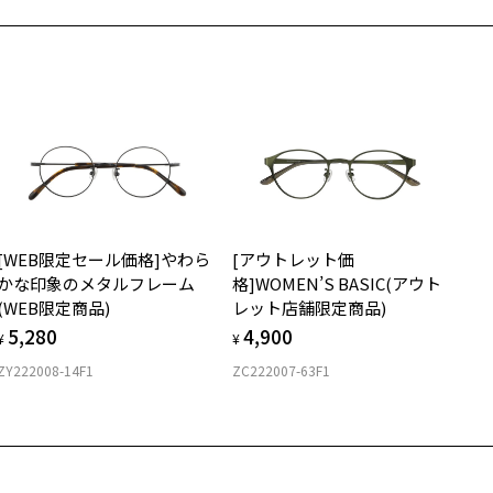
の際は記入用紙をダウンロードしてお使いください。
もっと見る
.3g
メガネ：デモレンズを外した重さ
ダウンロード
サングラス：レンズ込みの重さ
着脱式サングラス：デモレンズ、アタッチメント込みの重さ
イプ
ボストン
質
[WEB限定セール価格]やわら
[アウトレット価
ロント素材：アセテート
かな印象のメタルフレーム
格]WOMEN’S BASIC(アウト
(WEB限定商品)
レット店舗限定商品)
5,280
4,900
¥
¥
ZY222008-14F1
ZC222007-63F1