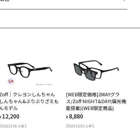
Zoffならではの安心サポート
価格シミュレーターはこちら
近両用はZoffオンラインストアでは販売しておりません。
希望のお客さまは、「レンズ交換券」をお選びのうえ、
安心1 フレーム１年間品質保証
寄りのZoff実店舗にてレンズをお買い求めください。
サングラスやパッケージ品では「レンズ交換券」はお選びいただけま
商品不良により生じた破損等の不具合は、お渡し日または発送
ん。
日より１年間修理又は交換させて頂きます。
度無し」をお選びいただき実店舗へご相談ください。
※保証期間内に交換が行われた場合、保証期間は初期の期間から延長されま
せん。
安心2 視力測定無料
メガネの度数情報がわからない方へ＞
お持ちのZoffメガネサイズを確認するには？
視力の変化を早めに発見するために、定期的な視力測定をおす
ンラインストアでフレームのみ購入して、
すめいたします。
店舗で度付きにできます
Zoff｜クレヨンしんちゃん
[WEB限定価格]2WAYグラ
購入時に「レンズ交換券」をお選びいただくと、実店舗で度数を測定
上がり寸法
安心3 かかり具合調整無料
しんちゃん&ぶりぶりざえも
ス/Zoff NIGHT&DAY(偏光機
うえ、
んモデル
能搭載)(WEB限定商品)
付きレンズ（標準セットレンズ）へ無料交換いただけます。
 仕上がりの横幅：約136mm
フレームの歪みやかかり具合の調整・クリーニングは、全国の
12,200
8,880
しくはこちら
 仕上がりの縦幅：約47mm
¥
¥
Zoff店舗にていつでも対応いたします。
ZA261036-14E1
ZN201G05-14F1
店舗で度数を測定いただけます
さ
近くのZoff実店舗にて度数を測定いただけます（無料）。