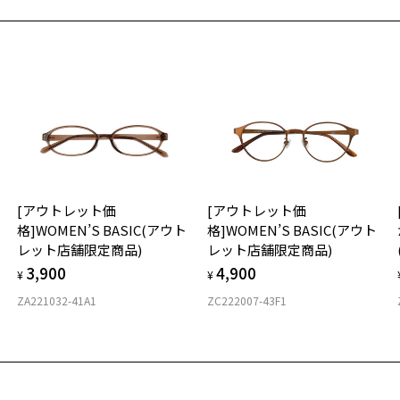
そ
19
商品詳細ページへ
※
お気に入りに追加済です。
※
※
お気に入りリストは
こちら
タ
材
[アウトレット価
[アウトレット価
フ
格]WOMEN’S BASIC(アウト
格]WOMEN’S BASIC(アウト
レット店舗限定商品)
レット店舗限定商品)
3,900
4,900
¥
¥
ZA221032-41A1
ZC222007-43F1