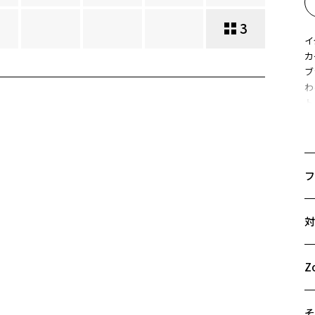
3
イ
カ
ブ
わ
ト
い
テ
ク
お
フ
す
サ
※
対
※
46
A
※
B
Z
ズ
C
そ