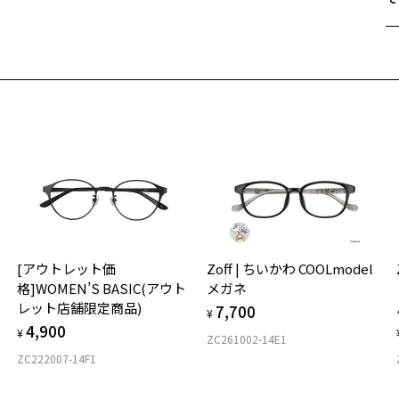
遠
ご
最
※
せ
「
＜
オ
実
[アウトレット価
Zoff | ちいかわ COOLmodel
ご
仕
格]WOMEN’S BASIC(アウト
メガネ
の
レット店舗限定商品)
7,700
度
D
¥
4,900
詳
E
¥
ZC261002-14E1
ZC222007-14F1
実
重
お
お気に入り