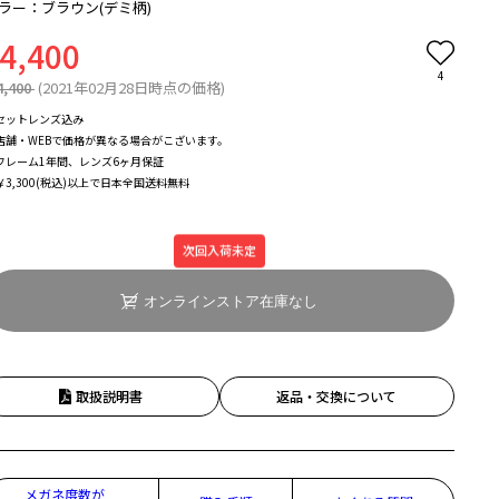
ラー：ブラウン(デミ柄)
4,400
4
4,400
(2021年02月28日時点の価格)
セットレンズ込み
店舗・WEBで価格が異なる場合がこざいます。
フレーム1年間、レンズ6ヶ月保証
￥3,300(税込)以上で日本全国送料無料
次回入荷未定
オンラインストア在庫なし
取扱説明書
返品・交換について
メガネ度数が