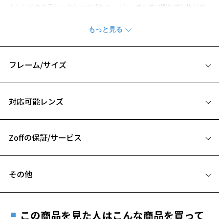
トレンドのクラシックシェイプをベースに、オンオフ問わずに掛けや
すいデザインになっています。
テンプルエンドにはネイルから着想を得たチップを配し、さりげない
アクセント効果に。
お子様から小顔の女性のかたに向けた小ぶりなサイズ感になっていま
す。
フレーム/サイズ
※柄や色味の出方に個体差があり、画像と異なる場合がございます。
サイズ
※この商品は一部店舗で販売している商品になります。
対応可能レンズ
52□17-145
※アウトレット商品は、販売から一定期間経過した商品などです。キ
ズ、汚れなどがあるB級品ではございません。
A 片方のレンズ横幅：52mm
お気に入り
Zoffの保証/サービス
B ブリッジ(鼻部分)の横幅：17mm
C テンプル(つる)の長さ：145mm
フレームとレンズの合計料金を知りたい方へ
お気に入りに追加済です。
その他
お気に入りリストは
こちら
Zoffならではの安心サポート
価格シミュレーターはこちら
遠近両用はZoffオンラインストアでは販売しておりません。
ご希望のお客さまは、「レンズ交換券」をお選びのうえ、
この商品を見た人はこんな商品を買って
安心1 フレーム１年間品質保証