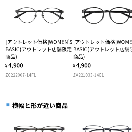
※サングラス：レンズ込みの重さ
※着脱式サングラス：デモレンズ、アタッチメント込みの重さ
ダウンロード
もっと見る
タイプ
スクエア
[アウトレット価格]WOMEN’S
[アウトレット価格]WOME
BASIC(アウトレット店舗限定
BASIC(アウトレット店舗
材質
商品)
商品)
フロント素材：アセテート
4,900
4,900
¥
¥
ZC222007-14F1
ZA221033-14E1
横幅と形が近い商品