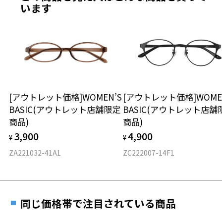
最寄りのZoff実店舗にてレンズをお買い求めください。
います
※サングラスやパッケージ品では「レンズ交換券」はお選び
商品不良により生じた破損等の不具合は、お渡し
いただけません。「度無し」をお選びいただき実店舗へご相
日または発送日より１年間修理又は交換させて頂
談ください。
きます。
※保証期間内に交換が行われた場合、保証期間は初期の期間から
延長されません。
お持ちのZoffメガネサイズを確認するには？
＜メガネの度数情報がわからない方へ＞
安心2 視力測定無料
[アウトレット価格]WOMEN’S
[アウトレット価格]WOME
オンラインストアでフレームのみ購入して、
BASIC(アウトレット店舗限定
BASIC(アウトレット店舗
実店舗で度付きにできます
仕上がり寸法
視力の変化を早めに発見するために、定期的な視
商品)
商品)
ご購入時に「レンズ交換券」をお選びいただくと、実店舗で
力測定をおすすめいたします。
3,900
4,900
度数を測定のうえ、度付きレンズ（標準セットレンズ）へ無
¥
¥
D 仕上がりの横幅：約139mm
料交換いただけます。
E 仕上がりの縦幅：約35mm
安心3 かかり具合調整無料
ZA221032-41A1
ZC222007-14F1
詳しくはこちら
重さ
フレームの歪みやかかり具合の調整・クリーニン
実店舗で度数を測定いただけます
グは、全国のZoff店舗にていつでも対応いたしま
お近くのZoff実店舗にて度数を測定いただけます（無料）。
す。
18.1g
同じ価格帯で注目されている商品
その際は記入用紙をダウンロードしてお使いください。
※メガネ：デモレンズを外した重さ