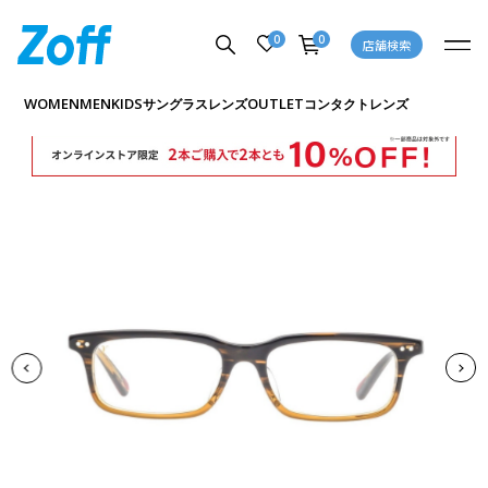
0
0
店舗検索
商品詳細ページへ
WOMEN
MEN
KIDS
OUTLET
サングラス
レンズ
コンタクトレンズ