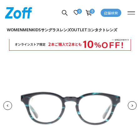
0
0
店舗検索
商品詳細ページへ
WOMEN
MEN
KIDS
OUTLET
サングラス
レンズ
コンタクトレンズ