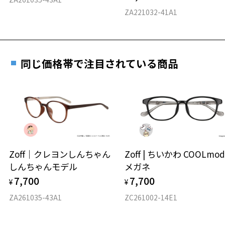
料交換いただけます。
E 仕上がりの縦幅：約42mm
安心3 かかり具合調整無料
ZA221032-41A1
詳しくはこちら
重さ
フレームの歪みやかかり具合の調整・クリーニン
実店舗で度数を測定いただけます
グは、全国のZoff店舗にていつでも対応いたしま
お近くのZoff実店舗にて度数を測定いただけます（無料）。
す。
22.9g
同じ価格帯で注目されている商品
その際は記入用紙をダウンロードしてお使いください。
※メガネ：デモレンズを外した重さ
※サングラス：レンズ込みの重さ
※着脱式サングラス：デモレンズ、アタッチメント込みの重さ
ダウンロード
もっと見る
タイプ
ウエリントン
Zoff｜クレヨンしんちゃん
Zoff | ちいかわ COOLmod
しんちゃんモデル
メガネ
材質
7,700
7,700
¥
¥
フロント素材：アセテート
ZA261035-43A1
ZC261002-14E1