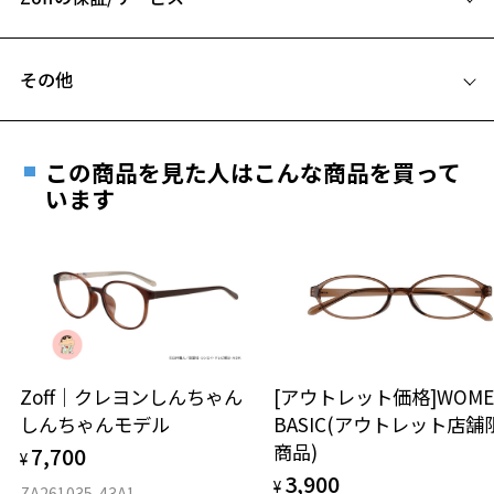
C テンプル(つる)の長さ：145mm
フレームとレンズの合計料金を知りたい方へ
その他
Zoffならではの安心サポート
価格シミュレーターはこちら
遠近両用はZoffオンラインストアでは販売しておりません。
お気に入り
ご希望のお客さまは、「レンズ交換券」をお選びのうえ、
この商品を見た人はこんな商品を買って
安心1 フレーム１年間品質保証
最寄りのZoff実店舗にてレンズをお買い求めください。
います
※サングラスやパッケージ品では「レンズ交換券」はお選び
お気に入りに追加済です。
商品不良により生じた破損等の不具合は、お渡し
いただけません。「度無し」をお選びいただき実店舗へご相
お気に入りリストは
こちら
日または発送日より１年間修理又は交換させて頂
談ください。
きます。
※保証期間内に交換が行われた場合、保証期間は初期の期間から
延長されません。
お持ちのZoffメガネサイズを確認するには？
＜メガネの度数情報がわからない方へ＞
安心2 視力測定無料
Zoff｜クレヨンしんちゃん
[アウトレット価格]WOME
オンラインストアでフレームのみ購入して、
しんちゃんモデル
BASIC(アウトレット店舗
実店舗で度付きにできます
仕上がり寸法
視力の変化を早めに発見するために、定期的な視
商品)
7,700
ご購入時に「レンズ交換券」をお選びいただくと、実店舗で
¥
力測定をおすすめいたします。
3,900
度数を測定のうえ、度付きレンズ（標準セットレンズ）へ無
¥
D 仕上がりの横幅：約136mm
ZA261035-43A1