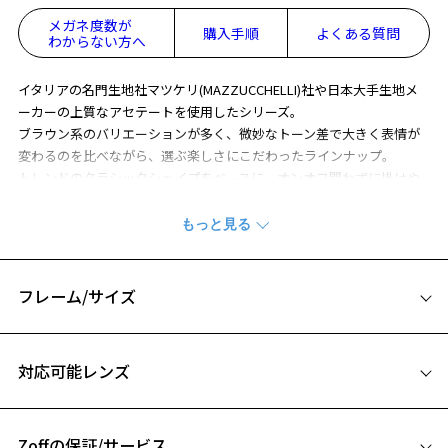
メガネ度数が
購入手順
よくある質問
わからない方へ
イタリアの名門生地社マツケリ(MAZZUCCHELLI)社や日本大手生地メ
ーカーの上質なアセテートを使用したシリーズ。
ブラウン系のバリエーションが多く、微妙なトーン差で大きく表情が
変わるのを比べながら、選ぶ楽しさにこだわったラインナップ。
トレンドのクラシックシェイプをベースに、オンオフ問わずに掛けや
すいデザインになっています。
テンプルエンドにはネイルから着想を得たチップを配し、さりげない
アクセント効果に。
お子様から小顔の女性のかたに向けた小ぶりなサイズ感になっていま
す。
フレーム/サイズ
※柄や色味の出方に個体差があり、画像と異なる場合がございます。
サイズ
※この商品は一部店舗で販売している商品になります。
対応可能レンズ
47□22-145
※アウトレット商品は、販売から一定期間経過した商品などです。キ
ズ、汚れなどがあるB級品ではございません。
A 片方のレンズ横幅：47mm
Zoffの保証/サービス
B ブリッジ(鼻部分)の横幅：22mm