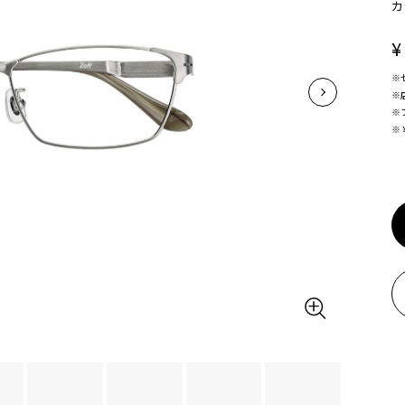
カ
¥
※
※
※
※