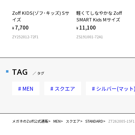
Zoff KIDS(ゾフ･キッズ) Sサ
軽くてしなやかな Zoff
イズ
SMART Kids Mサイズ
7,700
11,100
¥
¥
ZY252012-72F1
ZS191001-72A1
TAG
／ タグ
#
MEN
#
スクエア
#
シルバー(マット
メガネのZoff公式通販
MEN
スクエア
STANDARD
ZT262005-15F1