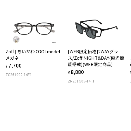
せ
「
＜
オ
お気に入り
実
Zoff | ちいかわ COOLmodel
[WEB限定価格]2WAYグラ
ご
商品詳細ページへ
仕
メガネ
ス/Zoff NIGHT&DAY(偏光機
の
お気に入りに追加済です。
能搭載)(WEB限定商品)
7,700
度
D
¥
お気に入りリストは
こちら
8,880
詳
E
¥
ZC261002-14E1
ZN201G05-14F1
実
重
お
そ
14
※
※
※
タ