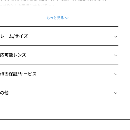
っきりとした表情に仕上がります。
セのないスタンダードなフォルムで、日常使いからビジネスシーンま
幅広く対応する万能な一本です。
柄や色味の出方に個体差があり、画像と異なる場合がございます。
レーム/サイズ
ジネス ページをみる
イズ
応可能レンズ
□16-142
 片方のレンズ横幅：55mm
 ブリッジ(鼻部分)の横幅：16mm
offの保証/サービス
 テンプル(つる)の長さ：142mm
フレームとレンズの合計料金を知りたい方へ
の他
Zoffならではの安心サポート
価格シミュレーターはこちら
近両用はZoffオンラインストアでは販売しておりません。
希望のお客さまは、「レンズ交換券」をお選びのうえ、
安心1 フレーム１年間品質保証
寄りのZoff実店舗にてレンズをお買い求めください。
サングラスやパッケージ品では「レンズ交換券」はお選びいただけま
商品不良により生じた破損等の不具合は、お渡し日または発送