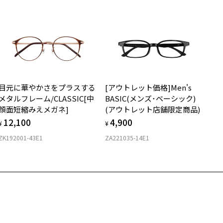
ん。
日より１年間修理又は交換させて頂きます。
度無し」をお選びいただき実店舗へご相談ください。
※保証期間内に交換が行われた場合、保証期間は初期の期間から延長されま
せん。
安心2 視力測定無料
メガネの度数情報がわからない方へ＞
お持ちのZoffメガネサイズを確認するには？
視力の変化を早めに発見するために、定期的な視力測定をおす
ンラインストアでフレームのみ購入して、
すめいたします。
店舗で度付きにできます
目元に華やかさをプラスする
[アウトレット価格]Men's
購入時に「レンズ交換券」をお選びいただくと、実店舗で度数を測定
上がり寸法
安心3 かかり具合調整無料
メタルフレーム/CLASSIC[中
BASIC(メンズ･ベーシック)
うえ、
顔面短縮みえメガネ]
(アウトレット店舗限定商品)
付きレンズ（標準セットレンズ）へ無料交換いただけます。
 仕上がりの横幅：約128mm
フレームの歪みやかかり具合の調整・クリーニングは、全国の
12,100
4,900
しくはこちら
 仕上がりの縦幅：約34mm
¥
¥
Zoff店舗にていつでも対応いたします。
ZK192001-43E1
ZA221035-14E1
店舗で度数を測定いただけます
さ
近くのZoff実店舗にて度数を測定いただけます（無料）。
の際は記入用紙をダウンロードしてお使いください。
もっと見る
.2g
メガネ：デモレンズを外した重さ
ダウンロード
サングラス：レンズ込みの重さ
着脱式サングラス：デモレンズ、アタッチメント込みの重さ
イプ