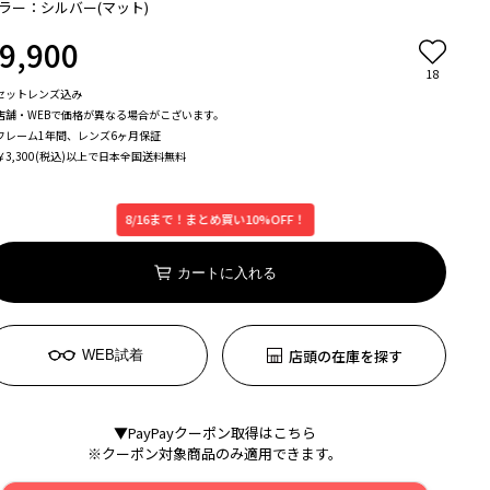
ラー：シルバー(マット)
9,900
18
セットレンズ込み
店舗・WEBで価格が異なる場合がこざいます。
フレーム1年間、レンズ6ヶ月保証
￥3,300(税込)以上で日本全国送料無料
8/16まで！まとめ買い10%OFF！
カートに入れる
店頭の在庫を探す
WEB試着
▼PayPayクーポン取得はこちら
※クーポン対象商品のみ適用できます。