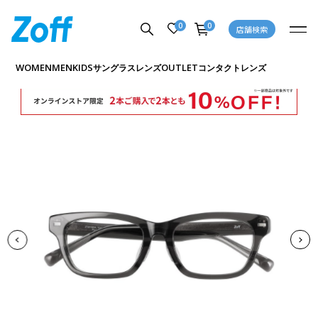
0
0
店舗検索
商品詳細ページへ
WOMEN
MEN
KIDS
OUTLET
サングラス
レンズ
コンタクトレンズ