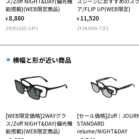
ス/Zoff NIGHT&DAY(偏光機
スシーンにおすすめのス
材質
能搭載)(WEB限定商品)
ア/FLIP UP(WEB限定)
フロント素材：アセテート
8,880
11,520
¥
¥
ZN201G05-14F1
ZF242009-72F1
横幅と形が近い商品
[WEB限定価格]2WAYグラ
[セール価格]Zoff｜JOUR
ス/Zoff NIGHT&DAY(偏光機
STANDARD
能搭載)(WEB限定商品)
relume/NIGHT&DAY