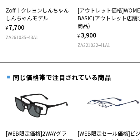
安心2 視力測定無料
Zoff｜クレヨンしんちゃん
[アウトレット価格]WOME
オンラインストアでフレームのみ購入して、
しんちゃんモデル
BASIC(アウトレット店舗
実店舗で度付きにできます
仕上がり寸法
視力の変化を早めに発見するために、定期的な視
商品)
7,700
ご購入時に「レンズ交換券」をお選びいただくと、実店舗で
¥
力測定をおすすめいたします。
3,900
度数を測定のうえ、度付きレンズ（標準セットレンズ）へ無
¥
D 仕上がりの横幅：約147mm
ZA261035-43A1
料交換いただけます。
E 仕上がりの縦幅：約44mm
安心3 かかり具合調整無料
ZA221032-41A1
詳しくはこちら
重さ
フレームの歪みやかかり具合の調整・クリーニン
実店舗で度数を測定いただけます
グは、全国のZoff店舗にていつでも対応いたしま
お近くのZoff実店舗にて度数を測定いただけます（無料）。
す。
34.8g
同じ価格帯で注目されている商品
その際は記入用紙をダウンロードしてお使いください。
※メガネ：デモレンズを外した重さ
※サングラス：レンズ込みの重さ
※着脱式サングラス：デモレンズ、アタッチメント込みの重さ
ダウンロード
もっと見る
タイプ
ウエリントン
[WEB限定価格]2WAYグラ
[WEB限定セール価格]ビ