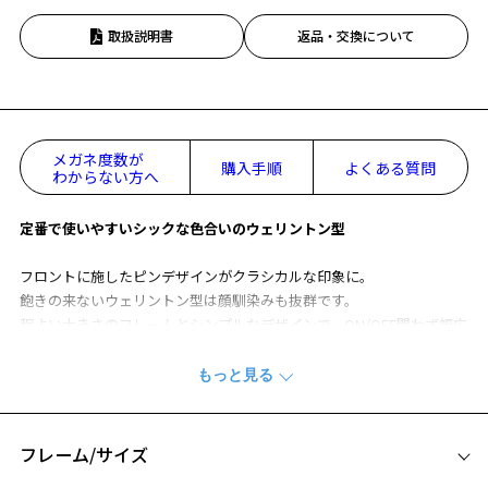
取扱説明書
返品・交換について
メガネ度数が
購入手順
よくある質問
わからない方へ
定番で使いやすいシックな色合いのウェリントン型
フロントに施したピンデザインがクラシカルな印象に。
飽きの来ないウェリントン型は顔馴染みも抜群です。
程よい大きさのフレームとシンプルなデザインで、ON/OFF問わず幅広
いシーンにおすすめです。
CLASSIC(クラシック)の一覧をみる
※柄や色味の出方に個体差があり、画像と異なる場合がございます。
フレーム/サイズ