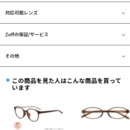
※アウトレット商品は、販売から一定期間経過した商品などです。キ
サイズ
ズ、汚れなどがあるB級品ではございません。
対応可能レンズ
53□19-148
A 片方のレンズ横幅：53mm
Zoffの保証/サービス
B ブリッジ(鼻部分)の横幅：19mm
C テンプル(つる)の長さ：148mm
フレームとレンズの合計料金を知りたい方へ
お気に入り
その他
Zoffならではの安心サポート
価格シミュレーターはこちら
遠近両用はZoffオンラインストアでは販売しておりません。
お気に入りに追加済です。
ご希望のお客さまは、「レンズ交換券」をお選びのうえ、
この商品を見た人はこんな商品を買って
お気に入りリストは
こちら
安心1 フレーム１年間品質保証
最寄りのZoff実店舗にてレンズをお買い求めください。
います
※サングラスやパッケージ品では「レンズ交換券」はお選び
商品不良により生じた破損等の不具合は、お渡し
いただけません。「度無し」をお選びいただき実店舗へご相
日または発送日より１年間修理又は交換させて頂
談ください。
きます。
※保証期間内に交換が行われた場合、保証期間は初期の期間から
延長されません。
お持ちのZoffメガネサイズを確認するには？
＜メガネの度数情報がわからない方へ＞