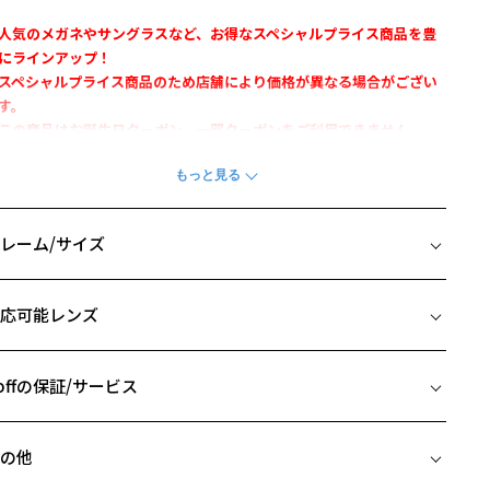
人気のメガネやサングラスなど、お得なスペシャルプライス商品を豊
にラインアップ！
スペシャルプライス商品のため店舗により価格が異なる場合がござい
す。
この商品はお誕生日クーポン、一部クーポンをご利用できません。
本製ならではの優れた技術・品質・素材を凝縮した日本製コレクショ
。
レーム/サイズ
ウロキム社の内巻きプラスチックを採用。細いメガネのリムにもクラ
ックかつ重厚な佇まいが生まれます。
イズ
ロント・テンプル素材には軽く、強度の高い純チタンを使用。
応可能レンズ
□20-145
柄や色味の出方に個体差があり、画像と異なる場合がございます。
 片方のレンズ横幅：47mm
オリジナルケースとメガネ拭きがセットになります。
 ブリッジ(鼻部分)の横幅：20mm
offの保証/サービス
この商品は一部店舗で販売している商品になります。
 テンプル(つる)の長さ：145mm
フレームとレンズの合計料金を知りたい方へ
本製シリーズ「MADE IN JAPAN」ページをみる
の他
Zoffならではの安心サポート
価格シミュレーターはこちら