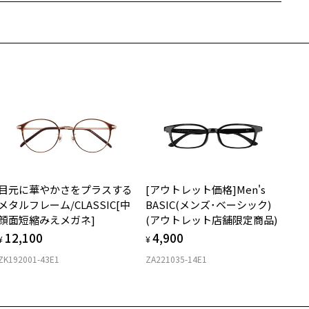
近両用はZoffオンラインストアでは販売しておりません。
希望のお客さまは、「レンズ交換券」をお選びのうえ、
安心1 フレーム１年間品質保証
寄りのZoff実店舗にてレンズをお買い求めください。
サングラスやパッケージ品では「レンズ交換券」はお選びいただけま
商品不良により生じた破損等の不具合は、お渡し日または発送
ん。
日より１年間修理又は交換させて頂きます。
度無し」をお選びいただき実店舗へご相談ください。
※保証期間内に交換が行われた場合、保証期間は初期の期間から延長されま
せん。
安心2 視力測定無料
メガネの度数情報がわからない方へ＞
お持ちのZoffメガネサイズを確認するには？
視力の変化を早めに発見するために、定期的な視力測定をおす
店舗限定
ンラインストアでフレームのみ購入して、
すめいたします。
店舗で度付きにできます
目元に華やかさをプラスする
[アウトレット価格]Men's
購入時に「レンズ交換券」をお選びいただくと、実店舗で度数を測定
上がり寸法
0
安心3 かかり具合調整無料
メタルフレーム/CLASSIC[中
BASIC(メンズ･ベーシック)
うえ、
顔面短縮みえメガネ]
(アウトレット店舗限定商品)
付きレンズ（標準セットレンズ）へ無料交換いただけます。
 仕上がりの横幅：約132mm
フレームの歪みやかかり具合の調整・クリーニングは、全国の
12,100
4,900
しくはこちら
 仕上がりの縦幅：約46mm
¥
¥
Zoff店舗にていつでも対応いたします。
ZK192001-43E1
ZA221035-14E1
店舗で度数を測定いただけます
さ
近くのZoff実店舗にて度数を測定いただけます（無料）。
の際は記入用紙をダウンロードしてお使いください。
もっと見る
8g