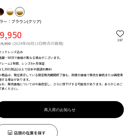
ラー：ブラウン(クリア)
9,950
167
19,900
(2024年06月13日時点の価格)
セットレンズ込み
店舗・WEBで価格が異なる場合がこざいます。
フレーム1年間、レンズ6ヶ月保証
￥3,300(税込)以上で日本全国送料無料
本商品は、現在表示している限定販売期間終了後も、同様の価格で販売を継続または再度実
施する場合があります。
なお、販売価格については今後改定し、さらに値下げする可能性があります。あらかじめご
了承ください。
再入荷のお知らせ
店頭の在庫を探す