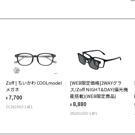
遠
ご
荷お知らせメールのお申し込み
最
※
お知らせメール」はZoffオンラインストア会員さまのみ対象となります。
せ
「
＜
お気に入り
シャルプライス]MADE IN JAPAN(メイドインジャパン)(一部
オ
商品詳細ページへ
実
Zoff | ちいかわ COOLmodel
[WEB限定価格]2WAYグラ
お気に入りに追加済です。
ご
仕
号：ZT231007-43A1/フレームカラー：ブラウン(クリア)/単価：￥9,95
メガネ
ス/Zoff NIGHT&DAY(偏光機
お気に入りリストは
こちら
の
能搭載)(WEB限定商品)
7,700
度
D
¥
8,880
詳
E
ログインして申し込む
¥
ZC261002-14E1
ZN201G05-14F1
実
重
再入荷された際にメールでお知らせします。
お
ビスは商品の購入をお約束するものではありません。
の商品が再入荷しない場合もございますので予めご了承ください。
そ
9.
荷お知らせメール」はZoffオンラインストアで取り扱っている商品が対象となります。