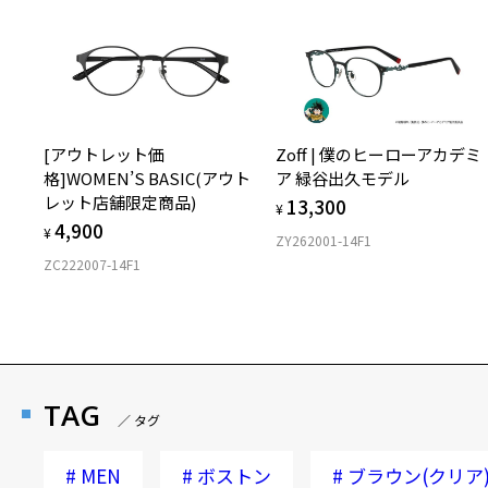
[アウトレット価
Zoff | 僕のヒーローアカデミ
格]WOMEN’S BASIC(アウト
ア 緑谷出久モデル
レット店舗限定商品)
13,300
¥
4,900
¥
ZY262001-14F1
ZC222007-14F1
TAG
／ タグ
#
MEN
#
ボストン
#
ブラウン(クリア