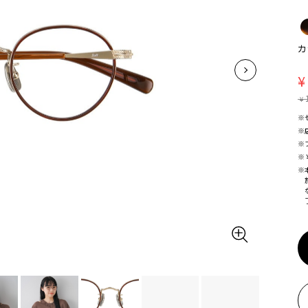
カ
¥
¥
※
※
※
※
※