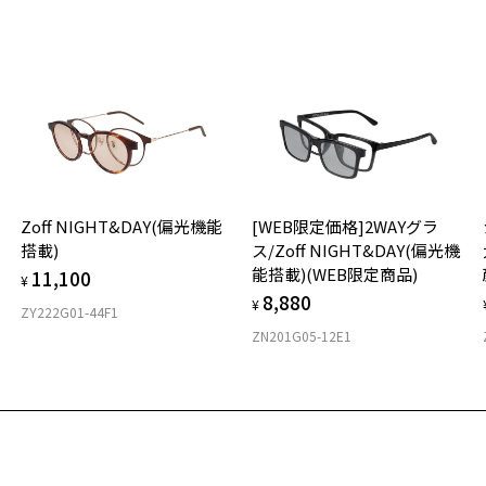
への再入荷ではございませんのでご了承ください。
※
品に関しては、メール配信後、即完売する場合がございます。
※
※
タ
材
Zoff NIGHT&DAY(偏光機能
[WEB限定価格]2WAYグラ
フ
搭載)
ス/Zoff NIGHT&DAY(偏光機
能搭載)(WEB限定商品)
11,100
¥
8,880
¥
ZY222G01-44F1
ZN201G05-12E1